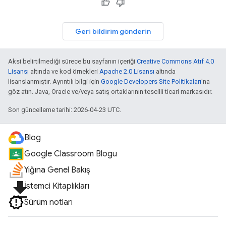
Geri bildirim gönderin
Aksi belirtilmediği sürece bu sayfanın içeriği
Creative Commons Atıf 4.0
Lisansı
altında ve kod örnekleri
Apache 2.0 Lisansı
altında
lisanslanmıştır. Ayrıntılı bilgi için
Google Developers Site Politikaları
'na
göz atın. Java, Oracle ve/veya satış ortaklarının tescilli ticari markasıdır.
Son güncelleme tarihi: 2026-04-23 UTC.
Blog
Google Classroom Blogu
Yığına Genel Bakış
file_download
İstemci Kitaplıkları
Sürüm notları