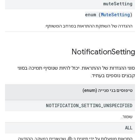
mute
Setting
enum (
MuteSetting
)
ההגדרה של השתקת ההתראות במרחב המשותף.
Notification
Setting
סוגי ההגדרות של ההתראות. יכול להיות שנוסיף תמיכה בסוגי
קבצים נוספים בעתיד.
טיפוסים בני מנייה (enum)
NOTIFICATION
_
SETTING
_
UNSPECIFIED
שמור.
ALL
התראות מופעלות על ידי תיוגים ב-@, שרשורים במעקב, ההודעה