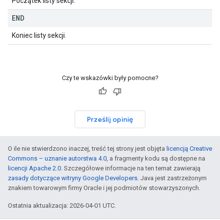
Początek listy sekcji.
END
Koniec listy sekcji.
Czy te wskazówki były pomocne?
Prześlij opinię
O ile nie stwierdzono inaczej, treść tej strony jest objęta
licencją Creative
Commons – uznanie autorstwa 4.0
, a fragmenty kodu są dostępne na
licencji Apache 2.0
. Szczegółowe informacje na ten temat zawierają
zasady dotyczące witryny Google Developers
. Java jest zastrzeżonym
znakiem towarowym firmy Oracle i jej podmiotów stowarzyszonych.
Ostatnia aktualizacja: 2026-04-01 UTC.