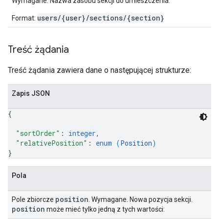
Wymagane. Nazwa zasobu sekcji do umieszczenia.
users/{user}/sections/{section}
Format:
Treść żądania
Treść żądania zawiera dane o następującej strukturze:
Zapis JSON
{
"sortOrder"
: 
integer
,
"relativePosition"
: 
enum (
Position
)
}
Pola
position
Pole zbiorcze
. Wymagane. Nowa pozycja sekcji.
position
może mieć tylko jedną z tych wartości: