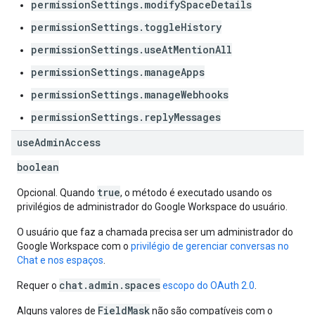
permissionSettings.modifySpaceDetails
permissionSettings.toggleHistory
permissionSettings.useAtMentionAll
permissionSettings.manageApps
permissionSettings.manageWebhooks
permissionSettings.replyMessages
use
Admin
Access
boolean
true
Opcional. Quando
, o método é executado usando os
privilégios de administrador do Google Workspace do usuário.
O usuário que faz a chamada precisa ser um administrador do
Google Workspace com o
privilégio de gerenciar conversas no
Chat e nos espaços
.
chat.admin.spaces
Requer o
escopo do OAuth 2.0
.
FieldMask
Alguns valores de
não são compatíveis com o