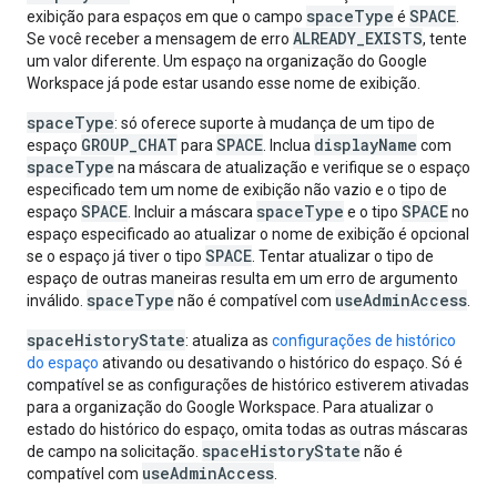
spaceType
SPACE
exibição para espaços em que o campo
é
.
ALREADY_EXISTS
Se você receber a mensagem de erro
, tente
um valor diferente. Um espaço na organização do Google
Workspace já pode estar usando esse nome de exibição.
spaceType
: só oferece suporte à mudança de um tipo de
GROUP_CHAT
SPACE
displayName
espaço
para
. Inclua
com
spaceType
na máscara de atualização e verifique se o espaço
especificado tem um nome de exibição não vazio e o tipo de
SPACE
spaceType
SPACE
espaço
. Incluir a máscara
e o tipo
no
espaço especificado ao atualizar o nome de exibição é opcional
SPACE
se o espaço já tiver o tipo
. Tentar atualizar o tipo de
espaço de outras maneiras resulta em um erro de argumento
spaceType
useAdminAccess
inválido.
não é compatível com
.
spaceHistoryState
: atualiza as
configurações de histórico
do espaço
ativando ou desativando o histórico do espaço. Só é
compatível se as configurações de histórico estiverem ativadas
para a organização do Google Workspace. Para atualizar o
estado do histórico do espaço, omita todas as outras máscaras
spaceHistoryState
de campo na solicitação.
não é
useAdminAccess
compatível com
.