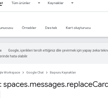
at
Tüm ürünler
Kaynaklar
unucusu
Örnekler
Destek
Kart oluşturucu
Google, içerikleri tercih ettiğiniz dile çevirmek için yapay zeka teknol
rinde hata olabilir.
le Workspace
Google Chat
Başvuru Kaynakları
 spaces
.
messages
.
replace
Car