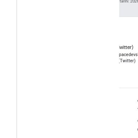
Son güncelleme tarihi: 202
Blog
X (Twitter)
Google Workspace Developers
X'te @workspacedevs'i
blogunu okuyun
edin (Twitter)
Geliştiriciler için Google Workspace
Platforma genel bakış
Geliştirici ürünleri
Sürüm notları