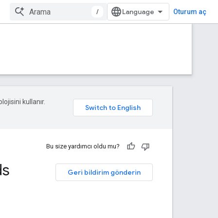
/
Oturum aç
ojisini kullanır.
Bu size yardımcı oldu mu?
ds
Geri bildirim gönderin