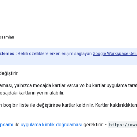
psamları
izlemesi:
Belirli özelliklere erken erişim sağlayan
Google Workspace Geliş
değiştirir.
aması, yalnızca mesajda kartlar varsa ve bu kartlar uygulama tara
sajdaki kartların yerini alabilir.
 boş bir liste ile değiştirirse kartlar kaldırılır. Kartlar kaldırıldık
apsamı
ile
uygulama kimlik doğrulaması
gerektirir: -
https://ww