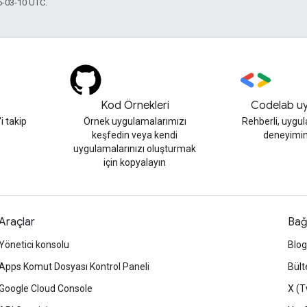
6-03-10 UTC.
Kod Örnekleri
Codelab uy
 takip
Örnek uygulamalarımızı
Rehberli, uygu
keşfedin veya kendi
deneyimin
uygulamalarınızı oluşturmak
için kopyalayın
Araçlar
Bağ
Yönetici konsolu
Blog
Apps Komut Dosyası Kontrol Paneli
Bült
Google Cloud Console
X (T