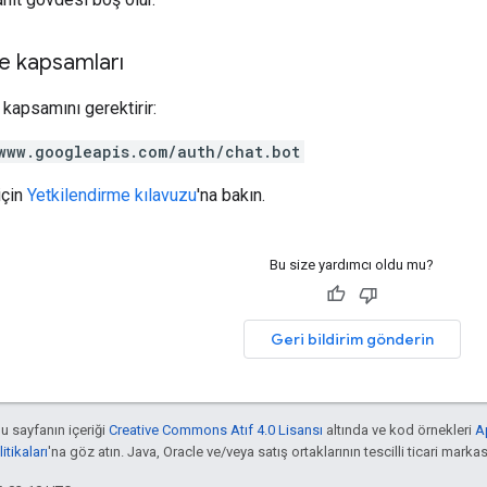
e kapsamları
kapsamını gerektirir:
www.googleapis.com/auth/chat.bot
için
Yetkilendirme kılavuzu
'na bakın.
Bu size yardımcı oldu mu?
Geri bildirim gönderin
bu sayfanın içeriği
Creative Commons Atıf 4.0 Lisansı
altında ve kod örnekleri
A
tikaları
'na göz atın. Java, Oracle ve/veya satış ortaklarının tescilli ticari markas