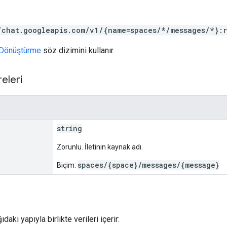
/chat.googleapis.com/v1/{name=spaces/*/messages/*}:r
Dönüştürme
söz dizimini kullanır.
eleri
string
Zorunlu. İletinin kaynak adı.
spaces/{space}/messages/{message}
Biçim:
ıdaki yapıyla birlikte verileri içerir: