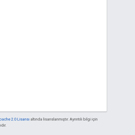
pache 2.0 Lisansı
altında lisanslanmıştır. Ayrıntılı bilgi için
ıdır.