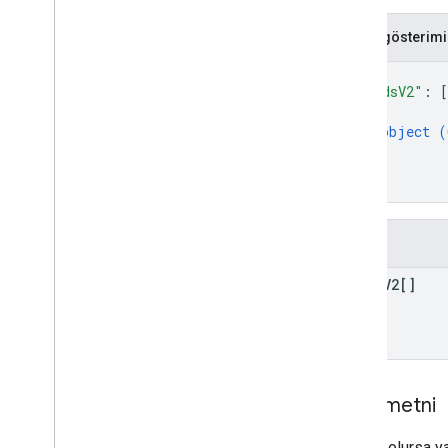
JSON gösterimi
{
"cardsV2"
: 
[
{
object (
}
]
}
Alanlar
cards
V2[]
Yanıt metni
Başarılı olursa y