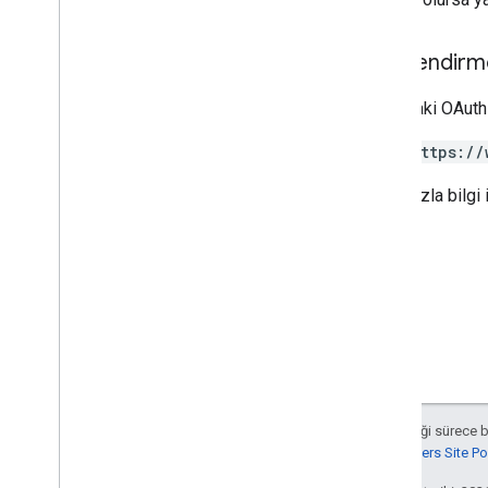
Yetkilendirm
Aşağıdaki OAuth 
https://
Daha fazla bilgi 
Aksi belirtilmediği sürece 
Google Developers Site Poli