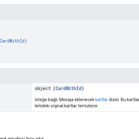
CardWithId
)
object (
CardWithId
)
İsteğe bağlı. Mesaja eklenecek
kartlar
dizisi. Bu kartla
iletideki orijinal kartlar temizlenir.
anıt gövdesi boş olur.