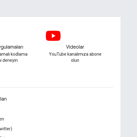
gulamaları
Videolar
lamalı kodlama
YouTube kanalımıza abone
i deneyin
olun
lan
en
witter)