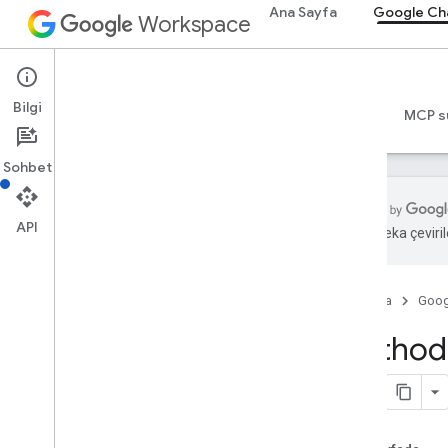
Ana Sayfa
Google Ch
Workspace
Google Chat
Bilgi
Genel bakış
Rehberler
Başvuru Kaynakları
MCP s
Sohbet
API
Yapay zeka çevirile
Genel bakış
RPC referansı
Ana Sayfa
Goog
REST referansı
Genel bakış
Method:
REST Kaynakları
custom
Emojis
medya
alanlar