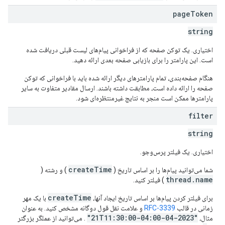
page
Token
string
اختیاری. یک توکن صفحه که از فراخوانی پیام‌های لیست قبلی دریافت شده
است. این پارامتر را برای بازیابی صفحه بعدی ارائه دهید.
هنگام صفحه‌بندی، تمام پارامترهای دیگر ارائه شده باید با فراخوانی که توکن
صفحه را ارائه داده است، مطابقت داشته باشند. ارسال مقادیر متفاوت به سایر
پارامترها ممکن است منجر به نتایج غیرمنتظره‌ای شود.
filter
string
اختیاری. یک فیلتر پرس‌وجو.
createTime
شما می‌توانید پیام‌ها را بر اساس تاریخ (
) و رشته (
thread.name
) فیلتر کنید.
createTime
برای فیلتر کردن پیام‌ها بر اساس تاریخ ایجاد آنها،
با یک مهر
زمانی در قالب
RFC-3339
و علامت نقل قول دوگانه مشخص کنید. به عنوان
"2023-04-21T11:30:00-04:00"
مثال،
. می‌توانید از عملگر بزرگتر