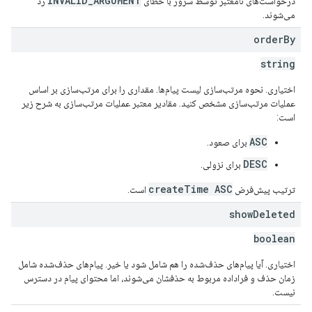
INVALID_ARGUMENT
درخواست‌های نامعتبر توسط سرور با خطای
رد
می‌شوند.
order
By
string
اختیاری. نحوه مرتب‌سازی لیست پیام‌ها. مقداری را برای مرتب‌سازی بر اساس
عملیات مرتب‌سازی مشخص کنید. مقادیر معتبر عملیات مرتب‌سازی به شرح زیر
است:
ASC
برای صعود.
DESC
برای نزولی.
createTime ASC
ترتیب پیش‌فرض
است.
show
Deleted
boolean
اختیاری. آیا پیام‌های حذف‌شده را هم شامل شود یا خیر. پیام‌های حذف‌شده شامل
زمان حذف و فراداده مربوط به حذفشان می‌شوند، اما محتوای پیام در دسترس
نیست.