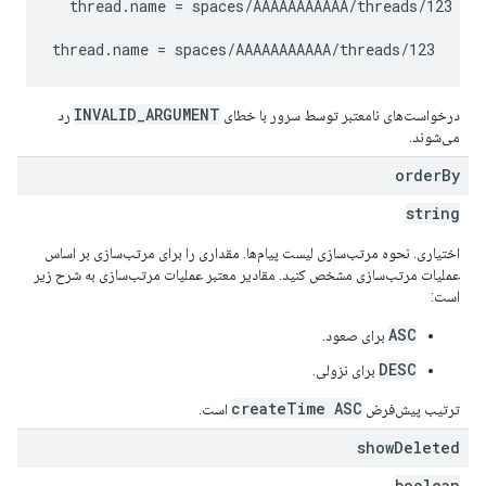
  thread.name = spaces/AAAAAAAAAAA/threads/123

INVALID_ARGUMENT
درخواست‌های نامعتبر توسط سرور با خطای
رد
می‌شوند.
order
By
string
اختیاری. نحوه مرتب‌سازی لیست پیام‌ها. مقداری را برای مرتب‌سازی بر اساس
عملیات مرتب‌سازی مشخص کنید. مقادیر معتبر عملیات مرتب‌سازی به شرح زیر
است:
ASC
برای صعود.
DESC
برای نزولی.
createTime ASC
ترتیب پیش‌فرض
است.
show
Deleted
boolean