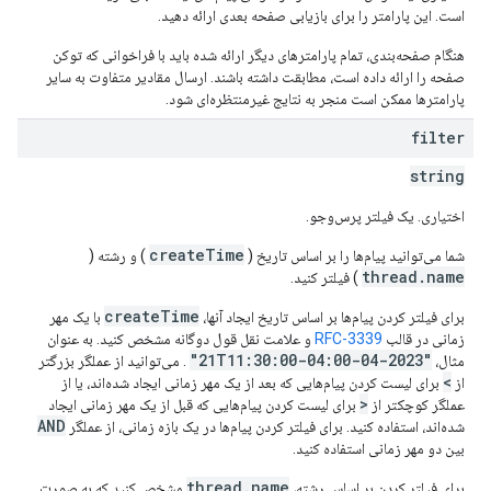
است. این پارامتر را برای بازیابی صفحه بعدی ارائه دهید.
هنگام صفحه‌بندی، تمام پارامترهای دیگر ارائه شده باید با فراخوانی که توکن
صفحه را ارائه داده است، مطابقت داشته باشند. ارسال مقادیر متفاوت به سایر
پارامترها ممکن است منجر به نتایج غیرمنتظره‌ای شود.
filter
string
اختیاری. یک فیلتر پرس‌وجو.
createTime
شما می‌توانید پیام‌ها را بر اساس تاریخ (
) و رشته (
thread.name
) فیلتر کنید.
createTime
برای فیلتر کردن پیام‌ها بر اساس تاریخ ایجاد آنها،
با یک مهر
زمانی در قالب
RFC-3339
و علامت نقل قول دوگانه مشخص کنید. به عنوان
"2023-04-21T11:30:00-04:00"
مثال،
. می‌توانید از عملگر بزرگتر
>
از
برای لیست کردن پیام‌هایی که بعد از یک مهر زمانی ایجاد شده‌اند، یا از
<
عملگر کوچکتر از
برای لیست کردن پیام‌هایی که قبل از یک مهر زمانی ایجاد
AND
شده‌اند، استفاده کنید. برای فیلتر کردن پیام‌ها در یک بازه زمانی، از عملگر
بین دو مهر زمانی استفاده کنید.
thread.name
برای فیلتر کردن بر اساس رشته،
مشخص کنید که به صورت