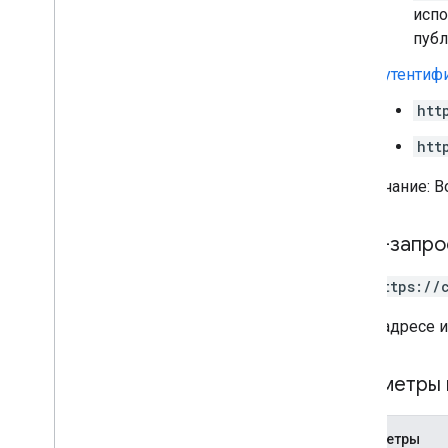
испо
публ
Аутентиф
htt
htt
Примечание: В
HTTP-запро
GET https://
В URL-адресе 
Параметры 
Параметры