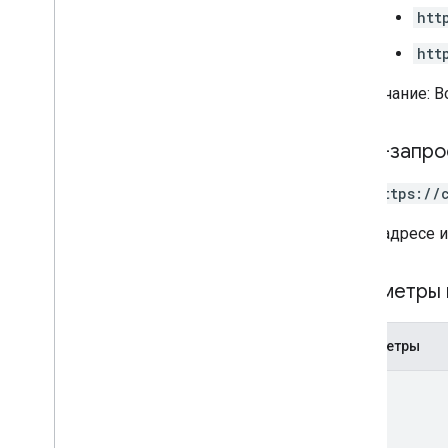
htt
пользователи
.
spaces
.
space
Notification
Setting
htt
пользователи
.
spaces
.
threads
Примечание: В
Тип контента
App
Command
Type
Chat
App
Log
Entry
HTTP-запро
Dialog
Event
Type
GET https://
Drive
Data
Ref
эмодзи
В URL-адресе 
Событие
Тип события
Параметры 
Хост-приложение
РазделItem
Пользователь
Параметры
Ограничения и квоты
name