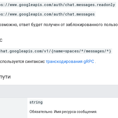
ps://www.googleapis.com/auth/chat.messages.readonly
ps://www.googleapis.com/auth/chat.messages
озможно, ответ будет получен от заблокированного пользо
с
chat.googleapis.com/v1/{name=spaces/*/messages/*}
используется синтаксис
транскодирования gRPC
.
пути
string
Обязательно. Имя ресурса сообщения.