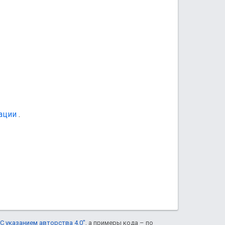
ации
.
С указанием авторства 4.0"
, а примеры кода – по