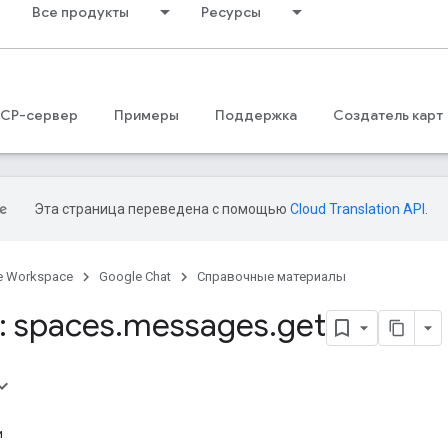
Все продукты
Ресурсы
CP-сервер
Примеры
Поддержка
Создатель карт
Эта страница переведена с помощью
Cloud Translation API
.
e Workspace
Google Chat
Справочные материалы
 spaces
.
messages
.
get
и