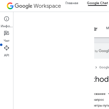
Главная
Google Chat
Workspace
Google Chat
Информация
Обзор
Руководства
Справочные материалы
M
Чат
API
Обзор
Главная
Googl
Справочник RPC
Сведения о REST
Method:
Обзор
Ресурсы REST
Содержание
пользовательскиеEmojis
HTTP-запрос
медиа
Параметры пут
пространства