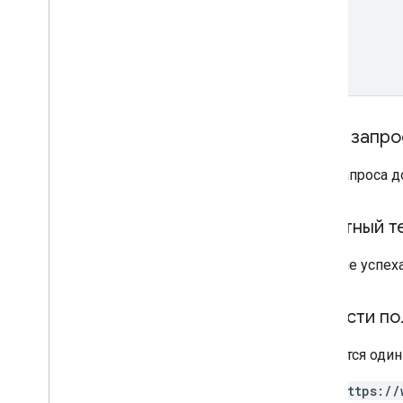
Текст запро
Тело запроса 
Ответный т
В случае успех
Области по
Требуется оди
https://