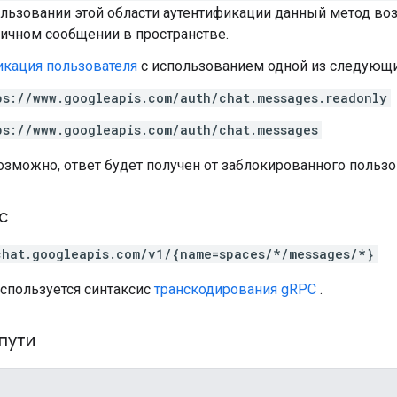
льзовании этой области аутентификации данный метод в
ичном сообщении в пространстве.
икация пользователя
с использованием одной из следующи
ps://www.googleapis.com/auth/chat.messages.readonly
ps://www.googleapis.com/auth/chat.messages
озможно, ответ будет получен от заблокированного пользо
с
chat.googleapis.com/v1/{name=spaces/*/messages/*}
используется синтаксис
транскодирования gRPC
.
пути