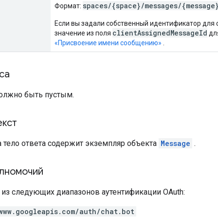
spaces/{space}/messages/{message
Формат:
Если вы задали собственный идентификатор для 
clientAssignedMessageId
значение из поля
дл
«Присвоение имени сообщению»
.
са
должно быть пустым.
екст
а тело ответа содержит экземпляр объекта
Message
.
лномочий
н из следующих диапазонов аутентификации OAuth:
www.googleapis.com/auth/chat.bot