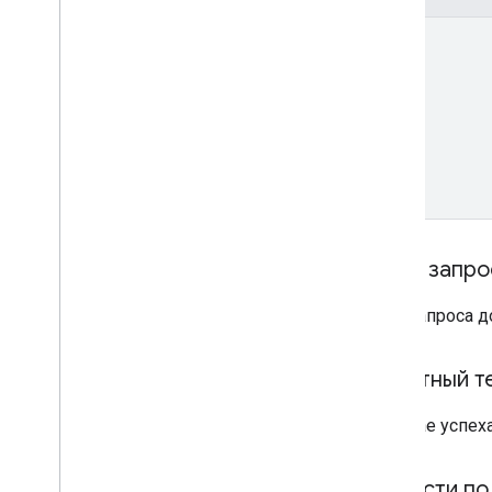
name
Текст запро
Тело запроса 
Ответный т
В случае успех
Области по