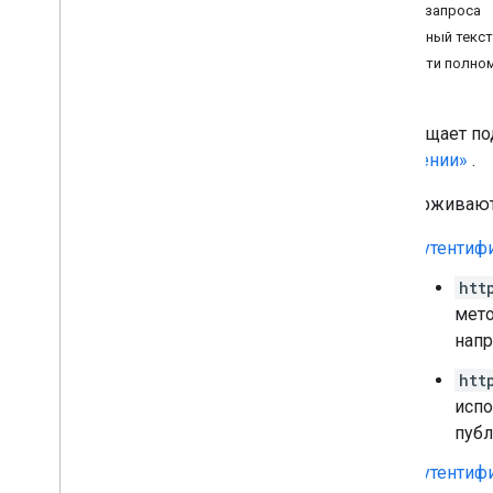
Текст запроса
space
.
members
Ответный текст
spaces
.
message
Pins
Области полно
пробелы
.
сообщения
Обзор
create
Возвращает по
удалить
сообщении»
.
get
list
Поддерживают
patch
Аутентиф
replace
Cards
поиск
htt
update
мето
пробелы
.
сообщения
.
вложения
напр
пробелы
.
сообщения
.
реакции
htt
space
.
space
Events
испо
доступность пользователей
публ
пользователи
.
разделы
пользователи
.
разделы
.
элементы
Аутентиф
пользователи
.
пространства