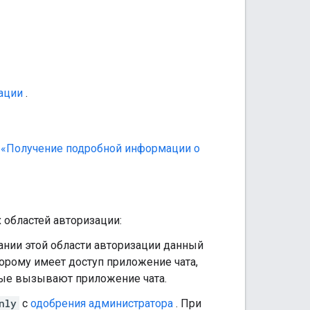
ации
.
е
«Получение подробной информации о
областей авторизации:
ании этой области авторизации данный
рому имеет доступ приложение чата,
ые вызывают приложение чата.
nly
с
одобрения администратора
. При