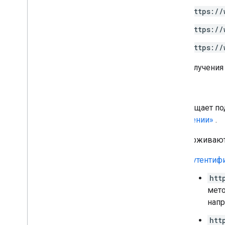
https://
https://
https://
Для получения
,
Возвращает по
сообщении»
.
Поддерживают
Аутентиф
htt
мето
напр
htt