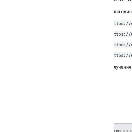
Требуется оди
https://
https://
https://
https://
Для получения
Если не указано иное, к