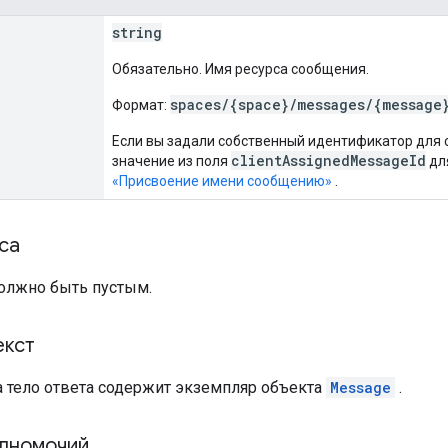
string
Обязательно. Имя ресурса сообщения.
spaces/{space}/messages/{message
Формат:
Если вы задали собственный идентификатор для 
clientAssignedMessageId
значение из поля
дл
«Присвоение имени сообщению»
.
са
должно быть пустым.
екст
а тело ответа содержит экземпляр объекта
Message
.
лномочий