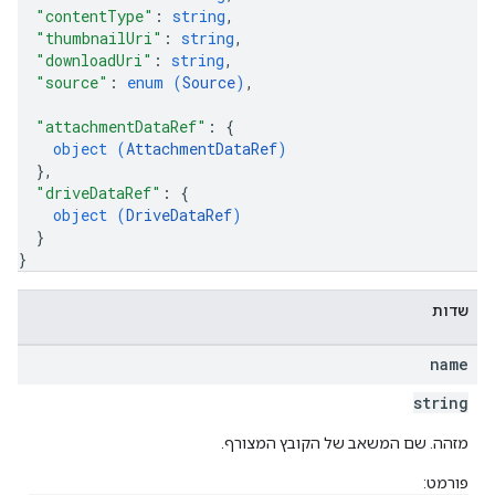
"contentType"
: 
string
,
"thumbnailUri"
: 
string
,
"downloadUri"
: 
string
,
"source"
: 
enum (
Source
)
,
"attachmentDataRef"
: 
{
object (
AttachmentDataRef
)
}
,
"driveDataRef"
: 
{
object (
DriveDataRef
)
}
}
שדות
name
string
מזהה. שם המשאב של הקובץ המצורף.
פורמט: