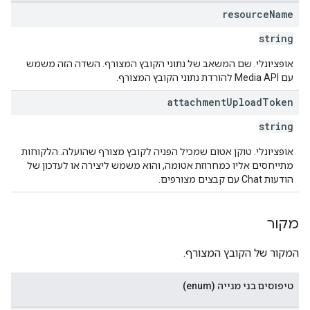
resource
Name
string
אופציונלי. שם המשאב של נתוני הקובץ המצורף. השדה הזה משמש
עם Media API להורדת נתוני הקובץ המצורף.
attachment
Upload
Token
string
אופציונלי. טוקן אטום שמכיל הפניה לקובץ מצורף שהועלה. הלקוחות
מתייחסים אליו כמחרוזת אטומה, והוא משמש ליצירה או לעדכון של
הודעות Chat עם קבצים מצורפים.
מקור
המקור של הקובץ המצורף.
טיפוסים בני מנייה (enum)