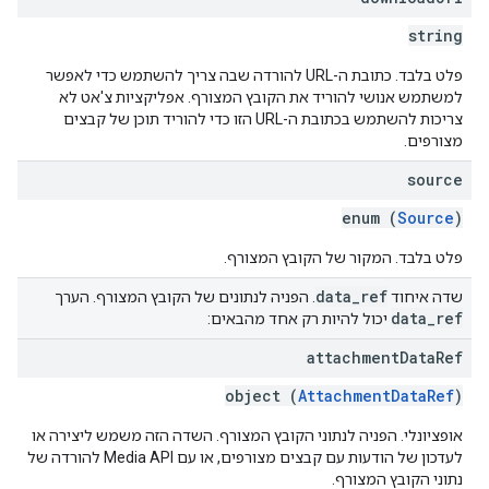
string
פלט בלבד. כתובת ה-URL להורדה שבה צריך להשתמש כדי לאפשר
למשתמש אנושי להוריד את הקובץ המצורף. אפליקציות צ'אט לא
צריכות להשתמש בכתובת ה-URL הזו כדי להוריד תוכן של קבצים
מצורפים.
source
enum (
Source
)
פלט בלבד. המקור של הקובץ המצורף.
data
_
ref
שדה איחוד
. הפניה לנתונים של הקובץ המצורף. הערך
data
_
ref
יכול להיות רק אחד מהבאים:
attachment
Data
Ref
object (
AttachmentDataRef
)
אופציונלי. הפניה לנתוני הקובץ המצורף. השדה הזה משמש ליצירה או
לעדכון של הודעות עם קבצים מצורפים, או עם Media API להורדה של
נתוני הקובץ המצורף.