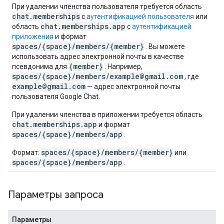
При удалении членства пользователя требуется область
chat.memberships
с
аутентификацией пользователя
или
chat.memberships.app
область
с
аутентификацией
приложения
и формат
spaces/{space}/members/{member}
. Вы можете
использовать адрес электронной почты в качестве
{member}
псевдонима для
. Например,
spaces/{space}/members/example@gmail.com
, где
example@gmail.com
— адрес электронной почты
пользователя Google Chat.
При удалении членства в приложении требуется область
chat.memberships.app
и формат
spaces/{space}/members/app
.
spaces/{space}/members/{member}
Формат:
или
spaces/{space}/members/app
.
Параметры запроса
Параметры