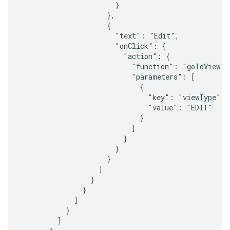
                       }

                     },

                     {

                       "text": "Edit",

                       "onClick": {

                         "action": {

                           "function": "goToView",

                           "parameters": [

                             {

                               "key": "viewType",

                               "value": "EDIT"

                             }

                           ]

                         }

                       }

                     }

                   ]

                 }

               }

             ]

           }

         ]
