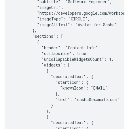
           "subtitle": "Software Engineer",

           "imageUrl":

           "https://developers.google.com/workspace
           "imageType": "CIRCLE",

           "imageAltText": "Avatar for Sasha"

         },

         "sections": [

           {

             "header": "Contact Info",

             "collapsible": true,

             "uncollapsibleWidgetsCount": 1,

             "widgets": [

               {

                 "decoratedText": {

                   "startIcon": {

                     "knownIcon": "EMAIL"

                   },

                   "text": "sasha@example.com"

                 }

               },

               {

                 "decoratedText": {

                   "startIcon": {
