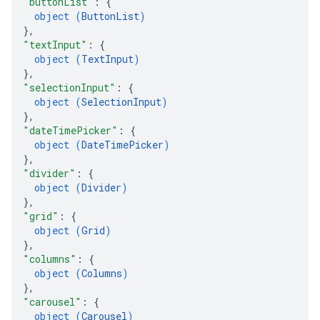
"buttonList"
: 
{
object (
ButtonList
)
}
,
"textInput"
: 
{
object (
TextInput
)
}
,
"selectionInput"
: 
{
object (
SelectionInput
)
}
,
"dateTimePicker"
: 
{
object (
DateTimePicker
)
}
,
"divider"
: 
{
object (
Divider
)
}
,
"grid"
: 
{
object (
Grid
)
}
,
"columns"
: 
{
object (
Columns
)
}
,
"carousel"
: 
{
object (
Carousel
)