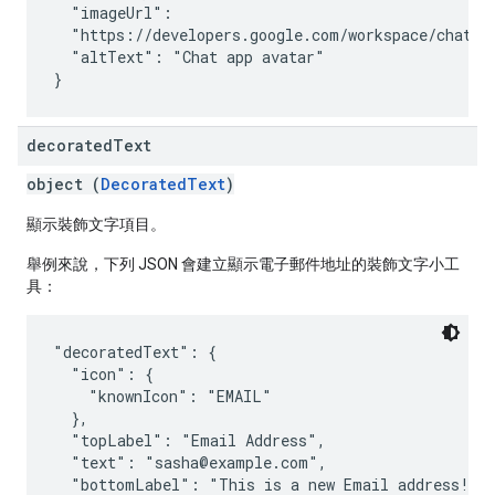
  "imageUrl":

  "https://developers.google.com/workspace/chat/im
  "altText": "Chat app avatar"

decorated
Text
object (
DecoratedText
)
顯示裝飾文字項目。
舉例來說，下列 JSON 會建立顯示電子郵件地址的裝飾文字小工
具：
"decoratedText": {

  "icon": {

    "knownIcon": "EMAIL"

  },

  "topLabel": "Email Address",

  "text": "sasha@example.com",

  "bottomLabel": "This is a new Email address!",
