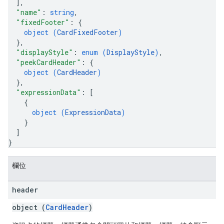
]
,
"name"
: 
string
,
"fixedFooter"
: 
{
object (
CardFixedFooter
)
}
,
"displayStyle"
: 
enum (
DisplayStyle
)
,
"peekCardHeader"
: 
{
object (
CardHeader
)
}
,
"expressionData"
: 
[
{
object (
ExpressionData
)
}
]
}
欄位
header
object (
CardHeader
)