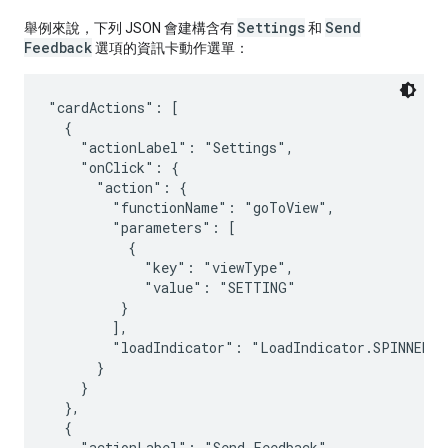
Settings
Send
舉例來說，下列 JSON 會建構含有
和
Feedback
選項的資訊卡動作選單：
"cardActions": [

  {

    "actionLabel": "Settings",

    "onClick": {

      "action": {

        "functionName": "goToView",

        "parameters": [

          {

            "key": "viewType",

            "value": "SETTING"

         }

        ],

        "loadIndicator": "LoadIndicator.SPINNER"

      }

    }

  },

  {

    "actionLabel": "Send Feedback",
