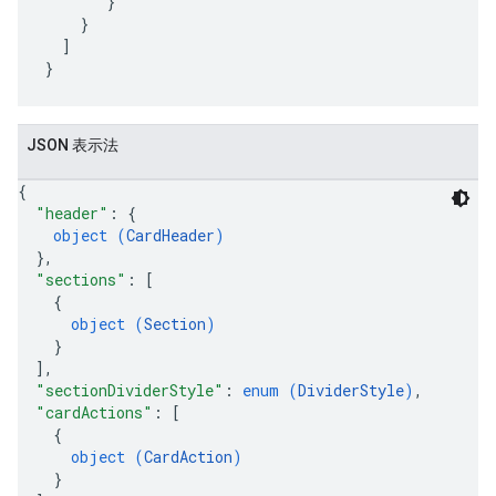
       }

    }

  ]

JSON 表示法
{
"header"
: 
{
object (
CardHeader
)
}
,
"sections"
: 
[
{
object (
Section
)
}
]
,
"sectionDividerStyle"
: 
enum (
DividerStyle
)
,
"cardActions"
: 
[
{
object (
CardAction
)
}