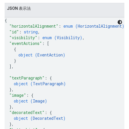
JSON 表示法
{
"horizontalAlignment"
: 
enum (
HorizontalAlignment
)
,
"id"
: 
string
,
"visibility"
: 
enum (
Visibility
)
,
"eventActions"
: 
[
{
object (
EventAction
)
}
]
,
"textParagraph"
: 
{
object (
TextParagraph
)
}
,
"image"
: 
{
object (
Image
)
}
,
"decoratedText"
: 
{
object (
DecoratedText
)
}
,