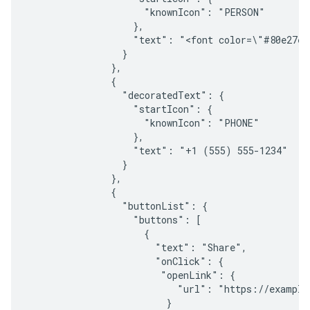
                     "knownIcon": "PERSON"

                   },

                   "text": "<font color=\"#80e27e\
                 }

               },

               {

                 "decoratedText": {

                   "startIcon": {

                     "knownIcon": "PHONE"

                   },

                   "text": "+1 (555) 555-1234"

                 }

               },

               {

                 "buttonList": {

                   "buttons": [

                     {

                       "text": "Share",

                       "onClick": {

                        "openLink": {

                           "url": "https://example.
                         }
