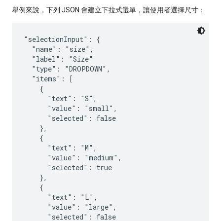
舉例來說，下列 JSON 會建立下拉式選單，讓使用者選擇尺寸：
"selectionInput": {

  "name": "size",

  "label": "Size"

  "type": "DROPDOWN",

  "items": [

    {

      "text": "S",

      "value": "small",

      "selected": false

    },

    {

      "text": "M",

      "value": "medium",

      "selected": true

    },

    {

      "text": "L",

      "value": "large",

      "selected": false
