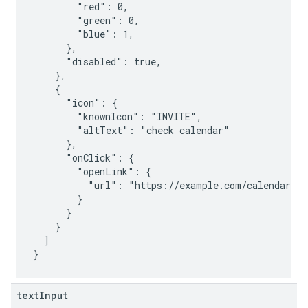
        "red": 0,

        "green": 0,

        "blue": 1,

      },

      "disabled": true,

    },

    {

      "icon": {

        "knownIcon": "INVITE",

        "altText": "check calendar"

      },

      "onClick": {

        "openLink": {

          "url": "https://example.com/calendar"

        }

      }

    }

  ]

text
Input