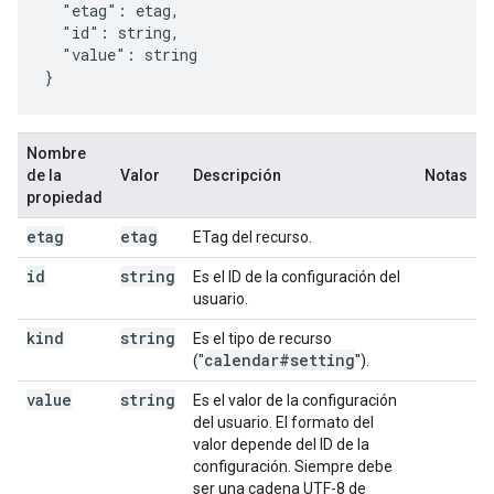
  "etag": 
etag
,

  "id": 
string
,

  "value": 
string
}
Nombre
de la
Valor
Descripción
Notas
propiedad
etag
etag
ETag del recurso.
id
string
Es el ID de la configuración del
usuario.
kind
string
Es el tipo de recurso
calendar#setting
("
").
value
string
Es el valor de la configuración
del usuario. El formato del
valor depende del ID de la
configuración. Siempre debe
ser una cadena UTF-8 de