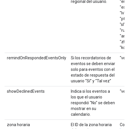
regional del usuario.
"en_G
"es_41
"lv", 
"pt_B
"sl", "
"ru", 
"ar", 
"zh_T
"ko"
remindOnRespondedEventsOnly
Si los recordatorios de
“verd
eventos se deben enviar
solo para eventos con el
estado de respuesta del
usuario “Sí” y “Tal vez”
showDeclinedEvents
Indica si los eventos a
“verd
los que el usuario
respondió "No" se deben
mostrar en su
calendario.
zona horaria
El ID de la zona horaria
Cons