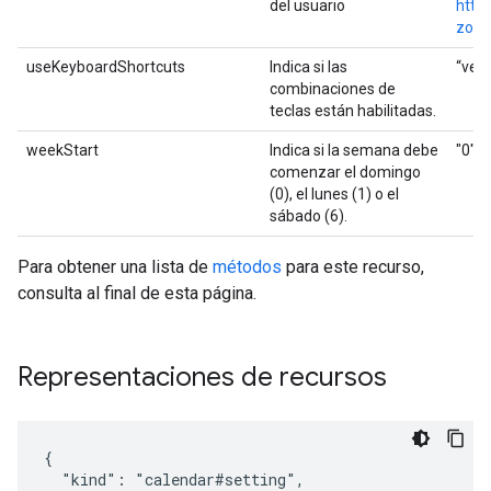
del usuario
http
zone
useKeyboardShortcuts
Indica si las
“verd
combinaciones de
teclas están habilitadas.
weekStart
Indica si la semana debe
"0", "
comenzar el domingo
(0), el lunes (1) o el
sábado (6).
Para obtener una lista de
métodos
para este recurso,
consulta al final de esta página.
Representaciones de recursos
{

  "kind": "calendar#setting",
