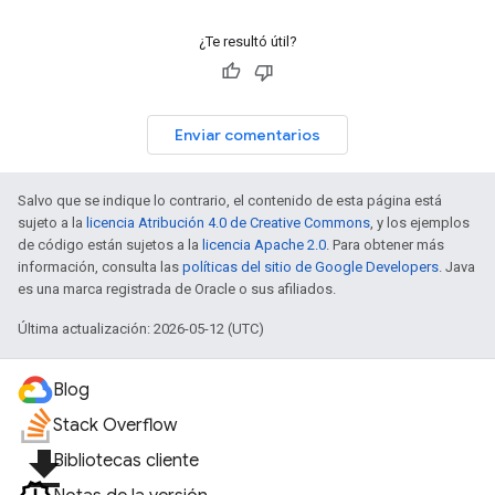
¿Te resultó útil?
Enviar comentarios
Salvo que se indique lo contrario, el contenido de esta página está
sujeto a la
licencia Atribución 4.0 de Creative Commons
, y los ejemplos
de código están sujetos a la
licencia Apache 2.0
. Para obtener más
información, consulta las
políticas del sitio de Google Developers
. Java
es una marca registrada de Oracle o sus afiliados.
Última actualización: 2026-05-12 (UTC)
Blog
Stack Overflow
file_download
Bibliotecas cliente