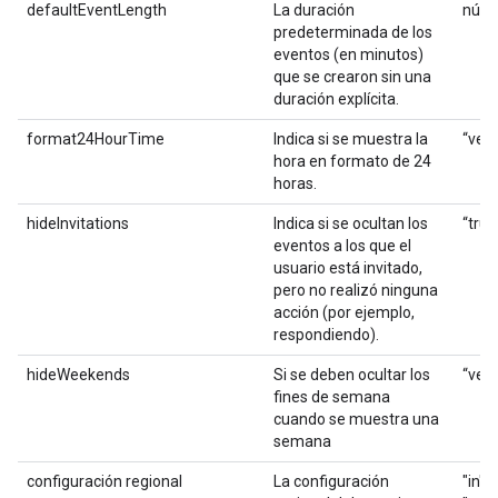
defaultEventLength
La duración
núme
predeterminada de los
eventos (en minutos)
que se crearon sin una
duración explícita.
format24HourTime
Indica si se muestra la
“verd
hora en formato de 24
horas.
hideInvitations
Indica si se ocultan los
“true
eventos a los que el
usuario está invitado,
pero no realizó ninguna
acción (por ejemplo,
respondiendo).
hideWeekends
Si se deben ocultar los
“verd
fines de semana
cuando se muestra una
semana
configuración regional
La configuración
"in", 