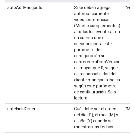
autoAddHangouts
Si se deben agregar
“verd
automáticamente
videoconferencias
(Meet o complementos)
a todos los eventos. Ten
en cuenta que el
servidor ignora este
parámetro de
configuración si
conferenciaDataVersion
es mayor que 0, ya que
es responsabilidad del
cliente manejar la lógica
según este parámetro
de configuración. Solo
lectura.
dateFieldOrder
Cuál debe ser el orden
"MDY
del día (D), el mes (M) y
el año (Y) cuando se
muestran las fechas