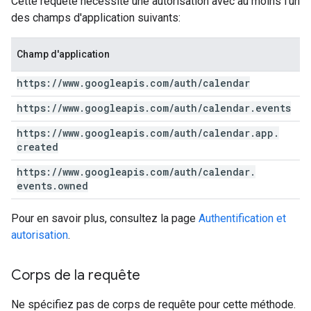
Cette requête nécessite une autorisation avec au moins l'un
des champs d'application suivants:
Champ d'application
https:
/
/
www
.
googleapis
.
com
/
auth
/
calendar
https:
/
/
www
.
googleapis
.
com
/
auth
/
calendar
.
events
https:
/
/
www
.
googleapis
.
com
/
auth
/
calendar
.
app
.
created
https:
/
/
www
.
googleapis
.
com
/
auth
/
calendar
.
events
.
owned
Pour en savoir plus, consultez la page
Authentification et
autorisation
.
Corps de la requête
Ne spécifiez pas de corps de requête pour cette méthode.