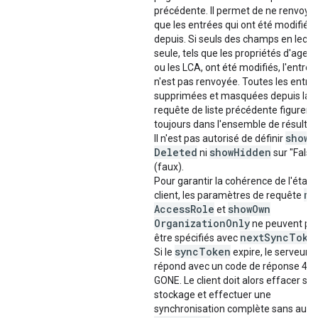
précédente. Il permet de ne renvoye
que les entrées qui ont été modifiée
depuis. Si seuls des champs en lectu
seule, tels que les propriétés d'agen
ou les LCA, ont été modifiés, l'entrée
n'est pas renvoyée. Toutes les entré
supprimées et masquées depuis la
requête de liste précédente figurero
toujours dans l'ensemble de résultat
show
Il n'est pas autorisé de définir
Deleted
show
Hidden
ni
sur "False
(faux).
Pour garantir la cohérence de l'état 
mi
client, les paramètres de requête
Access
Role
show
Own
et
Organization
Only
ne peuvent pa
next
Sync
Toke
être spécifiés avec
sync
Token
Si le
expire, le serveur
répond avec un code de réponse 41
GONE. Le client doit alors effacer so
stockage et effectuer une
synchronisation complète sans auc