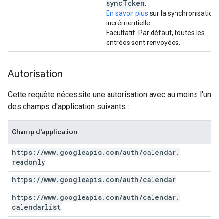
sync
Token
.
En savoir plus
sur la synchronisation
incrémentielle
Facultatif. Par défaut, toutes les
entrées sont renvoyées.
Autorisation
Cette requête nécessite une autorisation avec au moins l'un
des champs d'application suivants :
Champ d'application
https:
/
/
www
.
googleapis
.
com
/
auth
/
calendar
.
readonly
https:
/
/
www
.
googleapis
.
com
/
auth
/
calendar
https:
/
/
www
.
googleapis
.
com
/
auth
/
calendar
.
calendarlist