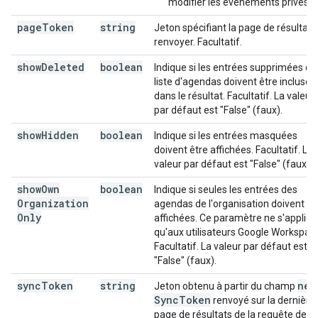
modifier les événements privés.
page
Token
string
Jeton spécifiant la page de résultats
renvoyer. Facultatif.
show
Deleted
boolean
Indique si les entrées supprimées de 
liste d'agendas doivent être incluses
dans le résultat. Facultatif. La valeur
par défaut est "False" (faux).
show
Hidden
boolean
Indique si les entrées masquées
doivent être affichées. Facultatif. La
valeur par défaut est "False" (faux).
show
Own
boolean
Indique si seules les entrées des
Organization
agendas de l'organisation doivent êt
Only
affichées. Ce paramètre ne s'appliq
qu'aux utilisateurs Google Workspac
Facultatif. La valeur par défaut est
"False" (faux).
sync
Token
string
nex
Jeton obtenu à partir du champ
Sync
Token
renvoyé sur la dernière
page de résultats de la requête de li