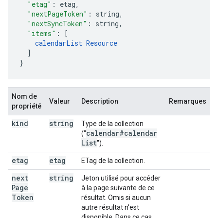
"etag"
:
etag
,
"nextPageToken"
:
string
,
"nextSyncToken"
:
string
,
"items"
:
[
calendarList
Resource
]
}
Nom de
Valeur
Description
Remarques
propriété
kind
string
Type de la collection
calendar#calendar
("
List
").
etag
etag
ETag de la collection.
next
string
Jeton utilisé pour accéder
Page
à la page suivante de ce
Token
résultat. Omis si aucun
autre résultat n'est
disponible. Dans ce cas,