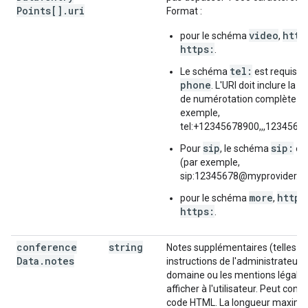
Points[]
.
uri
Format :
video
http
pour le schéma
,
https:
.
tel:
Le schéma
est requis p
phone
. L'URI doit inclure la 
de numérotation complète (p
exemple,
tel:+12345678900,,,12345678
sip
sip:
Pour
, le schéma
est
(par exemple,
sip:12345678@myprovider.c
more
http:
pour le schéma
,
https:
.
conference
string
Notes supplémentaires (telles qu
Data
.
notes
instructions de l'administrateur 
domaine ou les mentions légales
afficher à l'utilisateur. Peut conte
code HTML. La longueur maximal