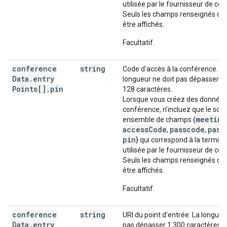
utilisée par le fournisseur de co
Seuls les champs renseignés do
être affichés.
Facultatif.
conference
string
Code d'accès à la conférence. La
Data
.
entry
longueur ne doit pas dépasser
Points[]
.
pin
128 caractères.
Lorsque vous créez des données
conférence, n'incluez que le sou
meeting
ensemble de champs {
accessCode
passcode
pass
,
,
pin
} qui correspond à la termino
utilisée par le fournisseur de co
Seuls les champs renseignés do
être affichés.
Facultatif.
conference
string
URI du point d'entrée. La longueu
Data
.
entry
pas dépasser 1 300 caractères.