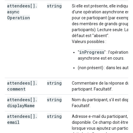
"accessCode"
:
string
,
attendees[]
.
string
Si elle est présente, elle indique l
"meetingCode"
:
string
,
async
d'une opération asynchrone en 
"passcode"
:
string
,
Operation
pour ce participant (par exemple, 
"password"
:
string
des membres de grands groupe
participants). Lecture seule. La v
],
défaut est "absent".
"conferenceSolution"
:
Valeurs possibles :
"key"
:
"type"
:
string
inProgress
"
" : l'opération
}
,
asynchrone est en cours.
"name"
:
string
,
"iconUri"
:
string
(non présent) : dans les autre
}
,
"conferenceId"
:
string
,
attendees[]
.
string
Commentaire de la réponse du
"signature"
:
string
,
comment
participant. Facultatif.
"notes"
:
string
,
}
,
attendees[]
.
string
Nom du participant, s'il est dispon
"gadget"
:
display
Name
Facultatif.
"type"
:
string
,
"title"
:
string
,
attendees[]
.
string
Adresse e-mail du participant, si
"link"
:
string
,
email
disponible. Ce champ doit être p
"iconLink"
:
string
,
lorsque vous ajoutez un participan
"width"
:
integer
,