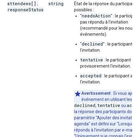
attendees[]
"url"
:
.
string
string
,
État de la réponse du participant
response
"title"
Status
:
string
possibles :
}
,
needsAction
"
" : le participa
"workingLocationProperties"
:
pas répondu à l'invitation
"type"
:
string
,
(recommandé pour les nouv
"homeOffice"
:
(
value
)
,
événements).
"customLocation"
:
declined
"
" : le participant 
"label"
:
string
l'invitation.
}
,
"officeLocation"
:
tentative
: le participant a
"buildingId"
:
string
,
provisoirement l'invitation.
"floorId"
:
string
,
accepted
: le participant a 
"floorSectionId"
:
string
,
l'invitation.
"deskId"
:
string
,
"label"
:
string
Avertissement
: Si vous ajou
événement en utilisant les v
}
,
declined
tentative
acc
,
ou
"outOfOfficeProperties"
:
la réponse des participants dont 
"autoDeclineMode"
:
string
,
paramètre "Ajouter des invitati
"declineMessage"
:
string
agenda" est défini sur "Lorsque j
}
,
réponds à l'invitation par e-mail"
"focusTimeProperties"
:
"Uniquement si je connais l'expé