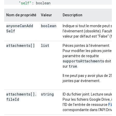
"self"
:
boolean
}
,
"start"
:
Nom de propriété
Valeur
Description
"date"
:
date
,
"dateTime"
:
datetime
,
anyone
Can
Add
boolean
Indique si tout le monde peut s'in
"timeZone"
:
string
Self
l'événement (obsolète). Facultati
}
,
valeur par défaut est "False" (fau
"end"
:
"date"
:
date
,
attachments[]
list
Pièces jointes à l'événement.
"dateTime"
:
datetime
,
Pour modifier les pièces jointes, 
"timeZone"
:
string
paramètre de requête
}
,
supportsAttachments
doit êt
"endTimeUnspecified"
:
boolean
,
true
sur
.
"recurrence"
:
[
string
Il ne peut pas y avoir plus de 25 
],
jointes par événement.
"recurringEventId"
:
string
,
"originalStartTime"
:
attachments[]
.
string
ID du fichier joint. Lecture seule.
"date"
:
date
,
file
Id
Pour les fichiers Google Drive, il s
"dateTime"
:
datetime
,
Fil
l'ID de l'entrée de ressource
"timeZone"
:
string
correspondante dans l'API Drive.
}
,