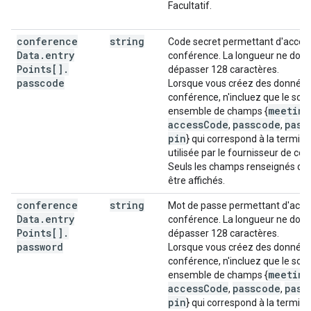
Facultatif.
conference
string
Code secret permettant d'accéde
Data
.
entry
conférence. La longueur ne doit 
Points[]
.
dépasser 128 caractères.
passcode
Lorsque vous créez des données
conférence, n'incluez que le sou
meeting
ensemble de champs {
accessCode
passcode
pass
,
,
pin
} qui correspond à la termino
utilisée par le fournisseur de co
Seuls les champs renseignés do
être affichés.
conference
string
Mot de passe permettant d'accéd
Data
.
entry
conférence. La longueur ne doit 
Points[]
.
dépasser 128 caractères.
password
Lorsque vous créez des données
conférence, n'incluez que le sou
meeting
ensemble de champs {
accessCode
passcode
pass
,
,
pin
} qui correspond à la termino