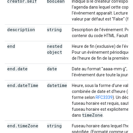
creator
.
self
boolean
Indique si le créateur correspond
l'agenda dans lequel cette copie
l'événement apparaît. Lecture se
valeur par défaut est "False" (fau
description
string
Description de l'événement. Peu
contenir du code HTML. Facultati
end
nested
Heure de fin (exclusive) de l'év
object
Pour un événement périodique, il
de l'heure de fin de la première i
end
.
date
date
Date au format "aaaa-mm-jj", si
l'événement dure toute la journé
end
.
date
Time
datetime
Heure, sous la forme d'une valeu
combinée de date et d'heure (mi
forme selon
RFC3339
). Un déca
fuseau horaire est requis, sauf s
fuseau horaire est explicitement
time
Zone
dans
.
end
.
time
Zone
string
Fuseau horaire dans lequel l'heu
spécifiée. (Formaté comme un n