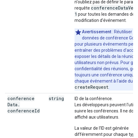
n'oubliez pas de définir le param
conference
Data
Ver
requête
1
pour toutes les demandes de
modification d'événement.
Avertissement
: Réutiliser le
données de conférence Goo
pour plusieurs événements peut
entraîner des problèmes d'accès
exposer les détails de la réunion
utilisateurs non prévus. Pour gara
confidentialité des réunions, gé
toujours une conférence unique
chaque événement à l'aide du 
createRequest
.
conference
string
ID de la conférence.
Data
.
Les développeurs peuvent l'utilis
conference
Id
suivre les conférences. Il ne doit
affiché aux utilisateurs.
La valeur de l'ID est générée
différemment pour chaque type