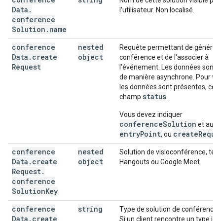
Nom de cette solution visible par
Data
.
l'utilisateur. Non localisé.
conference
Solution
.
name
conference
nested
Requête permettant de générer
Data
.
create
object
conférence et de l'associer à
Request
l'événement. Les données sont 
de manière asynchrone. Pour véri
les données sont présentes, cons
status
champ
.
Vous devez indiquer
conferenceSolution
et au m
entryPoint
createReque
, ou
conference
nested
Solution de visioconférence, tell
Data
.
create
object
Hangouts ou Google Meet.
Request
.
conference
Solution
Key
conference
string
Type de solution de conférence.
Data
.
create
Si un client rencontre un type in