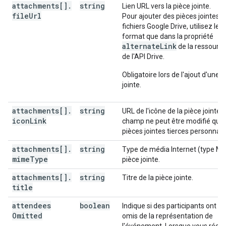
"transparency"
:
string
,
attachments[]
.
string
Lien URL vers la pièce jointe.
"visibility"
:
string
,
file
Url
Pour ajouter des pièces jointes d
"iCalUID"
:
string
,
fichiers Google Drive, utilisez l
"sequence"
:
integer
,
format que dans la propriété
"attendees"
:
[
alternateLink
de la ressourc
de l'API Drive.
"id"
:
string
,
"email"
:
string
,
Obligatoire lors de l'ajout d'une 
"displayName"
:
string
,
jointe.
"organizer"
:
boolean
,
"self"
:
boolean
,
attachments[]
.
string
URL de l'icône de la pièce jointe.
"resource"
:
boolean
,
icon
Link
champ ne peut être modifié que 
"optional"
:
boolean
,
pièces jointes tierces personnali
"responseStatus"
:
string
,
"comment"
:
string
,
attachments[]
.
string
Type de média Internet (type MI
"additionalGuests"
:
integer
,
mime
Type
pièce jointe.
"asyncOperation"
:
string
attachments[]
.
string
Titre de la pièce jointe.
],
title
"attendeesOmitted"
:
boolean
,
"extendedProperties"
:
attendees
boolean
Indique si des participants ont pu
"private"
:
Omitted
omis de la représentation de
(
key
)
:
string