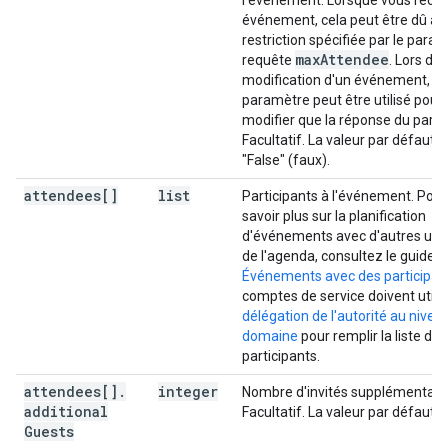
l'événement. Lorsque vous récu
}
,
événement, cela peut être dû à 
"shared"
:
restriction spécifiée par le para
(
key
)
:
string
max
Attendee
requête
. Lors de 
modification d'un événement, ce
}
,
paramètre peut être utilisé pour
"hangoutLink"
:
string
,
modifier que la réponse du partic
"conferenceData"
:
Facultatif. La valeur par défaut e
"createRequest"
:
"False" (faux).
"requestId"
:
string
,
attendees[]
"conferenceSolutionKey"
list
:
Participants à l'événement. Pour
"type"
:
string
savoir plus sur la planification
}
,
d'événements avec d'autres util
"status"
:
de l'agenda, consultez le guide
"statusCode"
:
string
Événements avec des participan
comptes de service doivent utilis
}
,
délégation de l'autorité au nivea
"entryPoints"
:
[
domaine
pour remplir la liste des
participants.
"entryPointType"
:
string
,
attendees[]
.
integer
Nombre d'invités supplémentaire
"uri"
:
string
,
additional
Facultatif. La valeur par défaut e
"label"
:
string
,
Guests
"pin"
:
string
,