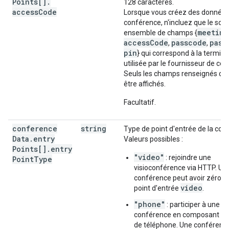
Points[]
.
128 caractères.
access
Code
Lorsque vous créez des données
conférence, n'incluez que le sou
meeting
ensemble de champs {
accessCode
passcode
pass
,
,
pin
} qui correspond à la termino
utilisée par le fournisseur de co
Seuls les champs renseignés do
être affichés.
Facultatif.
conference
string
Type de point d'entrée de la con
Data
.
entry
Valeurs possibles :
Points[]
.
entry
"video"
: rejoindre une
Point
Type
visioconférence via HTTP. Un
conférence peut avoir zéro o
video
point d'entrée
.
"phone"
: participer à une
conférence en composant u
de téléphone. Une conférenc