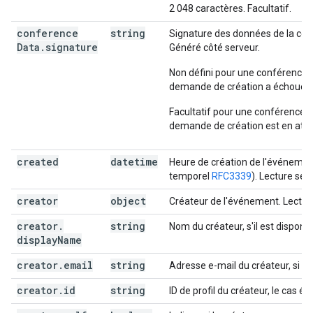
2 048 caractères. Facultatif.
conference
string
Signature des données de la con
Data
.
signature
Généré côté serveur.
Non défini pour une conférence d
demande de création a échoué.
Facultatif pour une conférence d
demande de création est en atte
created
datetime
Heure de création de l'événemen
temporel
RFC3339
). Lecture seul
creator
object
Créateur de l'événement. Lecture
creator
.
string
Nom du créateur, s'il est disponib
display
Name
creator
.
email
string
Adresse e-mail du créateur, si di
creator
.
id
string
ID de profil du créateur, le cas éc