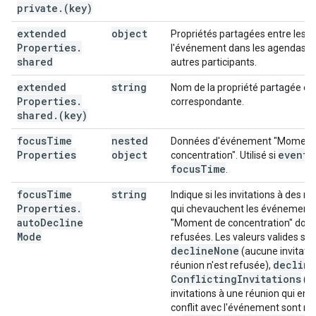
private
.
(key)
extended
object
Propriétés partagées entre les c
Properties
.
l'événement dans les agendas d
shared
autres participants.
extended
string
Nom de la propriété partagée et 
Properties
.
correspondante.
shared
.
(key)
focus
Time
nested
Données d'événement "Moment
Properties
object
event
T
concentration". Utilisé si
focus
Time
.
focus
Time
string
Indique si les invitations à des r
Properties
.
qui chevauchent les événement
auto
Decline
"Moment de concentration" doive
Mode
refusées. Les valeurs valides son
decline
None
(aucune invitati
decline
réunion n'est refusée),
Conflicting
Invitations
(to
invitations à une réunion qui ent
conflit avec l'événement sont re