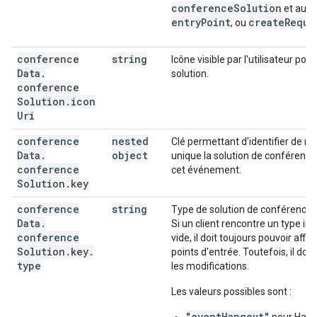
conferenceSolution
et au m
entryPoint
createReque
, ou
conference
string
Icône visible par l'utilisateur pour
Data
.
solution.
conference
Solution
.
icon
Uri
conference
nested
Clé permettant d'identifier de m
Data
.
object
unique la solution de conférence
conference
cet événement.
Solution
.
key
conference
string
Type de solution de conférence.
Data
.
Si un client rencontre un type in
conference
vide, il doit toujours pouvoir affic
Solution
.
key
.
points d'entrée. Toutefois, il doit 
type
les modifications.
Les valeurs possibles sont :
"eventHangout"