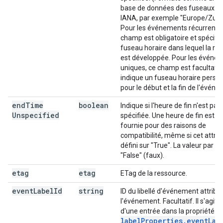
base de données des fuseaux ho
IANA, par exemple "Europe/Zuric
Pour les événements récurrents,
champ est obligatoire et spécifie
fuseau horaire dans lequel la ré
est développée. Pour les événe
uniques, ce champ est facultatif
indique un fuseau horaire perso
pour le début et la fin de l'événe
end
Time
boolean
Indique si l'heure de fin n'est pas
Unspecified
spécifiée. Une heure de fin est t
fournie pour des raisons de
compatibilité, même si cet attrib
défini sur "True". La valeur par d
"False" (faux).
etag
etag
ETag de la ressource.
event
Label
Id
string
ID du libellé d'événement attribu
l'événement. Facultatif. Il s'agit d
d'une entrée dans la propriété
labelProperties.eventLab