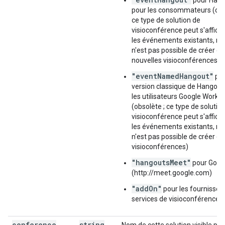
pour Hang
pour les consommateurs (obs
ce type de solution de
visioconférence peut s'affich
les événements existants, mai
n'est pas possible de créer de
nouvelles visioconférences)
"eventNamedHangout"
pou
version classique de Hangout
les utilisateurs Google Works
(obsolète ; ce type de solutio
visioconférence peut s'affich
les événements existants, mai
n'est pas possible de créer de
visioconférences)
"hangoutsMeet"
pour Goog
(http://meet.google.com)
"addOn"
pour les fournisseu
services de visioconférence t
conference
string