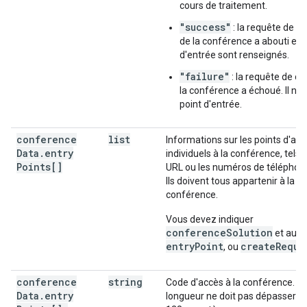
cours de traitement.
"success"
: la requête de cr
de la conférence a abouti et l
d'entrée sont renseignés.
"failure"
: la requête de cr
la conférence a échoué. Il n'y
point d'entrée.
conference
list
Informations sur les points d'ac
Data
.
entry
individuels à la conférence, tels 
Points[]
URL ou les numéros de téléphon
Ils doivent tous appartenir à la
conférence.
Vous devez indiquer
conferenceSolution
et au m
entryPoint
createReque
, ou
conference
string
Code d'accès à la conférence. La
Data
.
entry
longueur ne doit pas dépasser