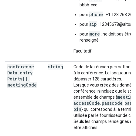
bbbb-ccc
phone
pour
: +1 123 268 260
sip
pour
: 12345678@altostr
more
pour
: ne doit pas être
renseigné
Facultatif.
conference
string
Code de la réunion permettant d
Data
.
entry
à la conférence. La longueur ne 
Points[]
.
dépasser 128 caractères.
meeting
Code
Lorsque vous créez des données
conférence, n'incluez que le sou
meeting
ensemble de champs {
accessCode
passcode
pass
,
,
pin
} qui correspond à la termino
utilisée par le fournisseur de co
Seuls les champs renseignés do
être affichés.