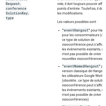
Request
.
vide, il doit toujours pouvoir affic
conference
points d'entrée. Toutefois, il doit 
Solution
Key
.
les modifications.
type
Les valeurs possibles sont :
"eventHangout"
pour Hang
pour les consommateurs (obs
ce type de solution de
visioconférence peut s'affich
les événements existants, mai
n'est pas possible de créer de
nouvelles visioconférences)
"eventNamedHangout"
pou
version classique de Hangout
les utilisateurs Google Works
(obsolète ; ce type de solutio
visioconférence peut s'affich
les événements existants, mai
n'est pas possible de créer de
visioconférences)