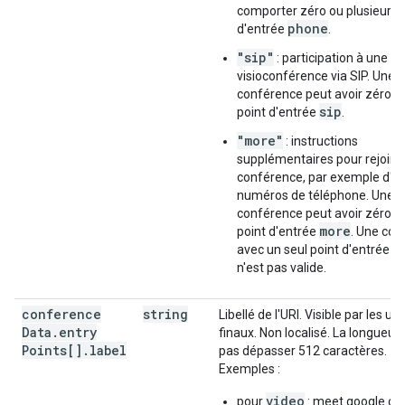
comporter zéro ou plusieurs 
phone
d'entrée
.
"sip"
: participation à une
visioconférence via SIP. Une
conférence peut avoir zéro o
sip
point d'entrée
.
"more"
: instructions
supplémentaires pour rejoind
conférence, par exemple d'a
numéros de téléphone. Une
conférence peut avoir zéro o
more
point d'entrée
. Une co
m
avec un seul point d'entrée
n'est pas valide.
conference
string
Libellé de l'URI. Visible par les uti
Data
.
entry
finaux. Non localisé. La longueur 
Points[]
.
label
pas dépasser 512 caractères.
Exemples :
video
pour
: meet.google.c