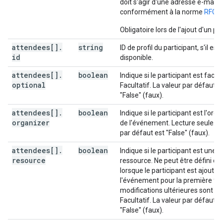
doit s'agir d'une adresse e-mail v
"height"
:
integer
,
conformément à la norme
RFC5
"display"
:
string
,
"preferences"
:
Obligatoire lors de l'ajout d'un pa
(
key
)
:
string
attendees[]
.
string
ID de profil du participant, s'il est
id
disponible.
}
,
"anyoneCanAddSelf"
:
boolean
,
attendees[]
.
boolean
Indique si le participant est facult
"guestsCanInviteOthers"
:
boolean
,
optional
Facultatif. La valeur par défaut e
"guestsCanModify"
:
boolean
,
"False" (faux).
"guestsCanSeeOtherGuests"
:
boolean
,
"privateCopy"
:
boolean
,
attendees[]
.
boolean
Indique si le participant est l'org
"locked"
:
boolean
,
organizer
de l'événement. Lecture seule. L
"reminders"
:
par défaut est "False" (faux).
"useDefault"
:
boolean
,
"overrides"
:
[
attendees[]
.
boolean
Indique si le participant est une
resource
ressource. Ne peut être défini qu
"method"
:
string
,
lorsque le participant est ajouté 
"minutes"
:
integer
l'événement pour la première foi
modifications ultérieures sont ig
]
Facultatif. La valeur par défaut e
}
,
"False" (faux).
"source"
: