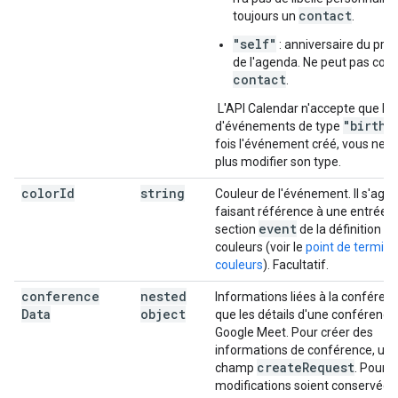
contact
toujours un
.
"self"
: anniversaire du prop
de l'agenda. Ne peut pas cont
contact
.
L'API Calendar n'accepte que la 
"birthd
d'événements de type
fois l'événement créé, vous ne 
plus modifier son type.
color
Id
string
Couleur de l'événement. Il s'agit 
faisant référence à une entrée d
event
section
de la définition d
couleurs (voir le
point de termina
couleurs
). Facultatif.
conference
nested
Informations liées à la conférenc
Data
object
que les détails d'une conférence
Google Meet. Pour créer des
informations de conférence, utili
create
Request
champ
. Pour 
modifications soient conservées