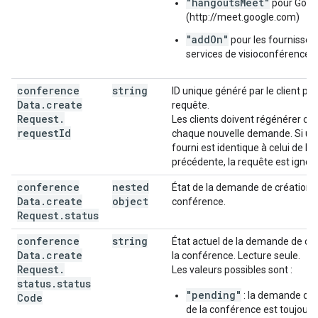
"hangoutsMeet"
pour Goog
(http://meet.google.com)
"addOn"
pour les fournisseu
services de visioconférence t
conference
string
ID unique généré par le client po
Data
.
create
requête.
Request
.
Les clients doivent régénérer cet
request
Id
chaque nouvelle demande. Si un 
fourni est identique à celui de la
précédente, la requête est ignor
conference
nested
État de la demande de création d
Data
.
create
object
conférence.
Request
.
status
conference
string
État actuel de la demande de cr
Data
.
create
la conférence. Lecture seule.
Request
.
Les valeurs possibles sont :
status
.
status
"pending"
: la demande de 
Code
de la conférence est toujours