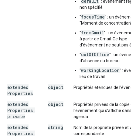
default
"
" : événement régul
non spécifié.
focusTime
"
" : un événemen
"Moment de concentration".
fromGmail
"
" : un événement
à partir de Gmail. Ce type
d'événement ne peut pas être
outOfOffice
"
" : un événem
d'absence du bureau.
workingLocation
"
" : évén
lieu de travail.
extended
object
Propriétés étendues de l'événe
Properties
extended
object
Propriétés privées de la copie de
Properties
.
l'événement qui s'affiche dans c
private
agenda.
extended
string
Nom de la propriété privée et val
Properties
.
correspondante.