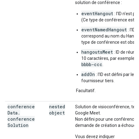
solution de conférence :
eventHangout
: l'ID n'est pa
(Ce type de conférence est ob
eventNamedHangout
: l'ID
correspond au nom du Hangou
type de conférence est obsol
hangoutsMeet
: ID de réunio
a
10 caractères, par exemple
bbbb-ccc
.
addOn
: l'ID est défini par le
fournisseur tiers.
Facultatif.
conference
nested
Solution de visioconférence, tell
Data
.
object
Google Meet.
conference
Non défini pour une conférence d
Solution
demande de création a échoué.
Vous devez indiquer