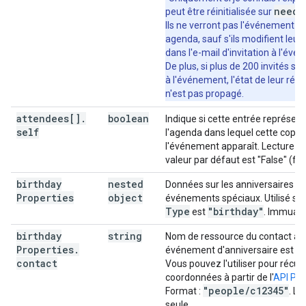
"autoDeclineMode"
:
string
,
needs
peut être réinitialisée sur
"declineMessage"
:
string
,
Ils ne verront pas l'événement d
"chatStatus"
:
string
agenda, sauf s'ils modifient leur
}
,
dans l'e-mail d'invitation à l'évé
"attachments"
:
[
De plus, si plus de 200 invités son
à l'événement, l'état de leur rép
"fileUrl"
:
string
,
n'est pas propagé.
"title"
:
string
,
"mimeType"
:
string
,
attendees[]
.
boolean
Indique si cette entrée représen
"iconLink"
:
string
,
self
l'agenda dans lequel cette copie
"fileId"
:
string
l'événement apparaît. Lecture se
valeur par défaut est "False" (fau
],
"birthdayProperties"
:
birthday
nested
Données sur les anniversaires ou
"contact"
:
string
,
Properties
object
événements spéciaux. Utilisé si
"type"
:
string
,
Type
"birthday"
est
. Immuabl
"customTypeName"
:
string
}
,
birthday
string
Nom de ressource du contact au
"eventType"
:
string
Properties
.
événement d'anniversaire est as
}
contact
Vous pouvez l'utiliser pour récup
coordonnées à partir de l'
API Pe
"people
/
c12345"
Format :
. Le
seule.