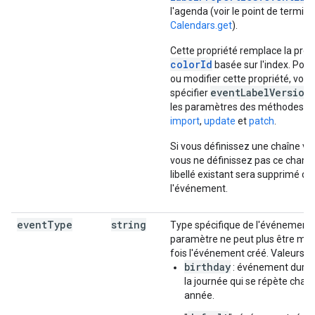
l'agenda (voir le point de termin
Calendars.get
).
Cette propriété remplace la prop
colorId
basée sur l'index. Pour 
ou modifier cette propriété, vou
eventLabelVersion
spécifier
les paramètres des méthodes
in
import
,
update
et
patch
.
Si vous définissez une chaîne vid
vous ne définissez pas ce champ,
libellé existant sera supprimé de
l'événement.
event
Type
string
Type spécifique de l'événement.
paramètre ne peut plus être mod
fois l'événement créé. Valeurs po
birthday
: événement duran
la journée qui se répète chaq
année.