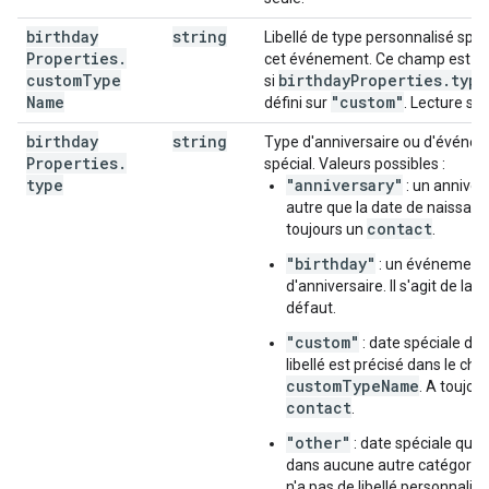
birthday
string
Libellé de type personnalisé spéc
Properties
.
cet événement. Ce champ est r
custom
Type
birthday
Properties
.
type
si
Name
"custom"
défini sur
. Lecture seu
birthday
string
Type d'anniversaire ou d'événe
Properties
.
spécial. Valeurs possibles :
type
"anniversary"
: un anniver
autre que la date de naissanc
contact
toujours un
.
"birthday"
: un événement
d'anniversaire. Il s'agit de la 
défaut.
"custom"
: date spéciale don
libellé est précisé dans le ch
customTypeName
. A toujou
contact
.
"other"
: date spéciale qui n
dans aucune autre catégorie 
n'a pas de libellé personnalisé