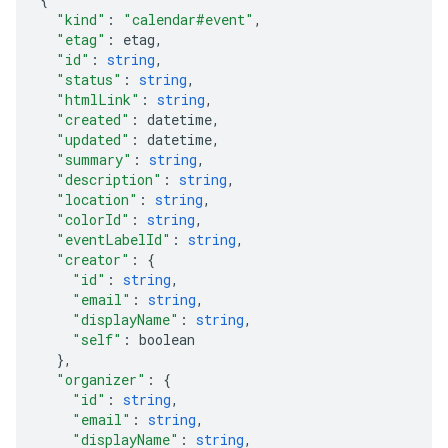
"kind"
:
"calendar#event"
,
"etag"
:
etag
,
"id"
:
string
,
"status"
:
string
,
"htmlLink"
:
string
,
"created"
:
datetime
,
"updated"
:
datetime
,
"summary"
:
string
,
"description"
:
string
,
"location"
:
string
,
"colorId"
:
string
,
"eventLabelId"
:
string
,
"creator"
:
"id"
:
string
,
"email"
:
string
,
"displayName"
:
string
,
"self"
:
boolean
}
,
"organizer"
:
"id"
:
string
,
"email"
:
string
,
"displayName"
:
string
,