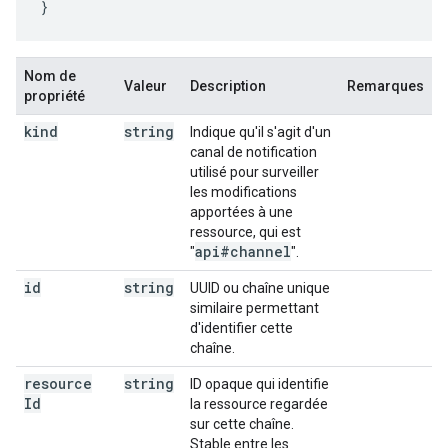
}
Nom de
Valeur
Description
Remarques
propriété
kind
string
Indique qu'il s'agit d'un
canal de notification
utilisé pour surveiller
les modifications
apportées à une
ressource, qui est
api#channel
"
".
id
string
UUID ou chaîne unique
similaire permettant
d'identifier cette
chaîne.
resource
string
ID opaque qui identifie
Id
la ressource regardée
sur cette chaîne.
Stable entre les