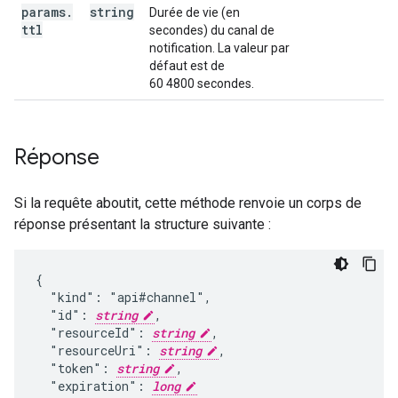
params
.
string
Durée de vie (en
ttl
secondes) du canal de
notification. La valeur par
défaut est de
60 4800 secondes.
Réponse
Si la requête aboutit, cette méthode renvoie un corps de
réponse présentant la structure suivante :
{

  "kind": "api#channel",

  "id": 
string
,

  "resourceId": 
string
,

  "resourceUri": 
string
,

  "token": 
string
,

  "expiration": 
long