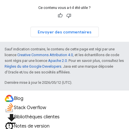
Ce contenu vous a-t-il été utile ?
Envoyer des commentaires
Sauf indication contraire, le contenu de cette page est régi par une
licence
Creative Commons Attribution 4.0
, et les échantillons de code
sont régis par une licence
Apache 2.0
. Pour en savoir plus, consultez les
Règles du site Google Developers
. Java est une marque déposée
d'Oracle et/ou de ses sociétés affiliées.
Dernière mise à jour le 2026/05/12 (UTC).
Blog
Stack Overflow
file_download
Bibliothèques clientes
Notes de version