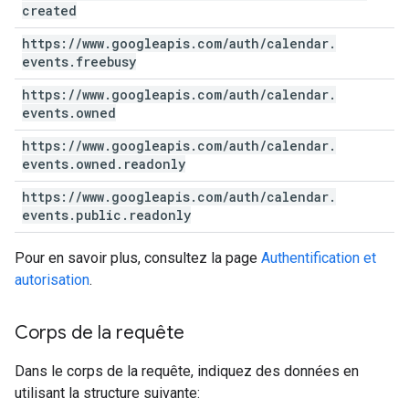
created
https:
/
/
www
.
googleapis
.
com
/
auth
/
calendar
.
events
.
freebusy
https:
/
/
www
.
googleapis
.
com
/
auth
/
calendar
.
events
.
owned
https:
/
/
www
.
googleapis
.
com
/
auth
/
calendar
.
events
.
owned
.
readonly
https:
/
/
www
.
googleapis
.
com
/
auth
/
calendar
.
events
.
public
.
readonly
Pour en savoir plus, consultez la page
Authentification et
autorisation
.
Corps de la requête
Dans le corps de la requête, indiquez des données en
utilisant la structure suivante: