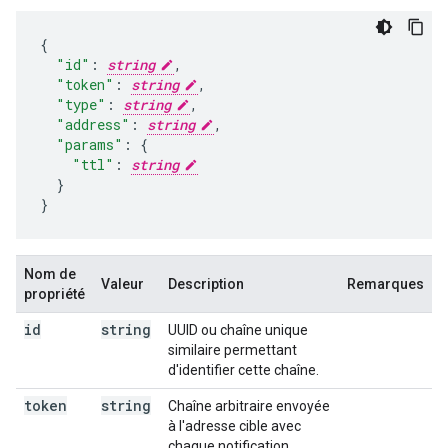
"id"
:
string
,
"token"
:
string
,
"type"
:
string
,
"address"
:
string
,
"params"
:
"ttl"
:
string
}

}
Nom de
Valeur
Description
Remarques
propriété
id
string
UUID ou chaîne unique
similaire permettant
d'identifier cette chaîne.
token
string
Chaîne arbitraire envoyée
à l'adresse cible avec
chaque notification