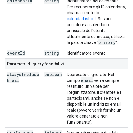
calendar
Id
string
Identificatore del calendario.
Per recuperare gli ID calendario,
chiama il metodo
calendarList.list
. Se vuoi
accedere al calendario
principale dell'utente
attualmente connesso, utilizza
primary
la parola chiave "
".
event
Id
string
Identificatore evento.
Parametri di query facoltativi
always
Include
boolean
Deprecato e ignorato. Nel
Email
email
campo
verrà sempre
restituito un valore per
l'organizzatore, il creatore e i
partecipanti, anche se non è
disponibile un indirizzo email
reale (ovvero verrà fornito un
valore generato e non
funzionante).
conference
integer
Numero di versione dei dati