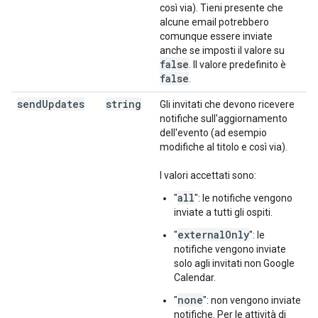
così via). Tieni presente che
alcune email potrebbero
comunque essere inviate
anche se imposti il valore su
false
. Il valore predefinito è
false
.
send
Updates
string
Gli invitati che devono ricevere
notifiche sull'aggiornamento
dell'evento (ad esempio
modifiche al titolo e così via).
I valori accettati sono:
all
"
": le notifiche vengono
inviate a tutti gli ospiti.
externalOnly
"
": le
notifiche vengono inviate
solo agli invitati non Google
Calendar.
none
"
": non vengono inviate
notifiche. Per le attività di