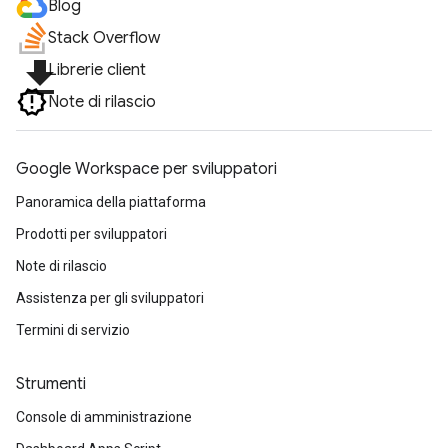
Blog
Stack Overflow
file_download
Librerie client
Note di rilascio
Google Workspace per sviluppatori
Panoramica della piattaforma
Prodotti per sviluppatori
Note di rilascio
Assistenza per gli sviluppatori
Termini di servizio
Strumenti
Console di amministrazione