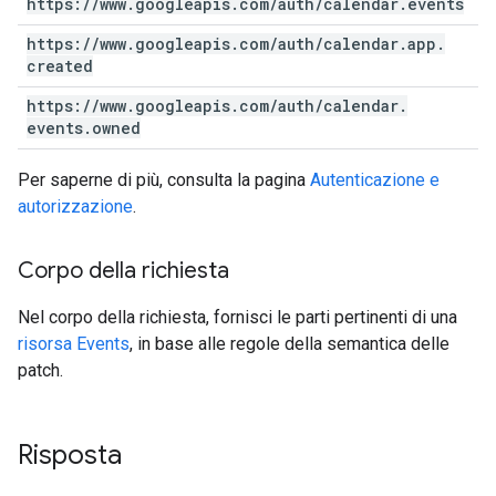
https:
/
/
www
.
googleapis
.
com
/
auth
/
calendar
.
events
https:
/
/
www
.
googleapis
.
com
/
auth
/
calendar
.
app
.
created
https:
/
/
www
.
googleapis
.
com
/
auth
/
calendar
.
events
.
owned
Per saperne di più, consulta la pagina
Autenticazione e
autorizzazione
.
Corpo della richiesta
Nel corpo della richiesta, fornisci le parti pertinenti di una
risorsa Events
, in base alle regole della semantica delle
patch.
Risposta