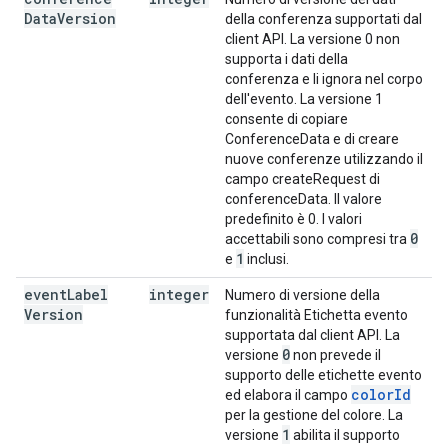
Data
Version
della conferenza supportati dal
client API. La versione 0 non
supporta i dati della
conferenza e li ignora nel corpo
dell'evento. La versione 1
consente di copiare
ConferenceData e di creare
nuove conferenze utilizzando il
campo createRequest di
conferenceData. Il valore
predefinito è 0. I valori
0
accettabili sono compresi tra
1
e
inclusi.
event
Label
integer
Numero di versione della
Version
funzionalità Etichetta evento
supportata dal client API. La
0
versione
non prevede il
supporto delle etichette evento
colorId
ed elabora il campo
per la gestione del colore. La
1
versione
abilita il supporto