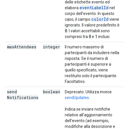
delle etichette evento ed
eventLabelId
elabora
nel
corpo dell'evento. In questo
colorId
caso, il campo
viene
ignorato. Il valore predefinito è
0
. I valori accettabili sono
0
1
compresi tra
e
inclusi.
max
Attendees
integer
Il numero massimo di
partecipanti da includere nella
risposta. Se il numero di
partecipanti è superiore a
quello specificato, viene
restituito solo il partecipante.
Facoltativo.
send
boolean
Deprecato. Utilizza invece
Notifications
sendUpdates
.
Indica se inviare notifiche
relative all'aggiornamento
dell'evento (ad esempio,
modifiche alla descrizione e