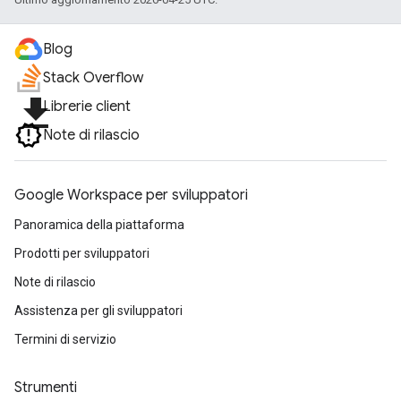
Blog
Stack Overflow
file_download
Librerie client
Note di rilascio
Google Workspace per sviluppatori
Panoramica della piattaforma
Prodotti per sviluppatori
Note di rilascio
Assistenza per gli sviluppatori
Termini di servizio
Strumenti