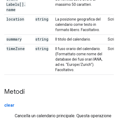
Labels[]
.
massimo 50 caratteri.
name
location
string
La posizione geografica del
Scrivi
calendario come testo in
formato libero. Facoltativo.
summary
string
Il titolo del calendario.
Scrivi
time
Zone
string
Il fuso orario del calendario.
Scrivi
(Formattato come nome del
database dei fusi orari IANA,
ad es. "Europe/Zurich").
Facoltativo.
Metodi
clear
Cancella un calendario principale. Questa operazione