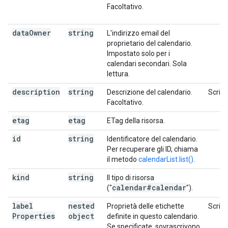
Facoltativo.
data
Owner
string
L'indirizzo email del
proprietario del calendario.
Impostato solo per i
calendari secondari. Sola
lettura.
description
string
Descrizione del calendario.
Scrivi
Facoltativo.
etag
etag
ETag della risorsa.
id
string
Identificatore del calendario.
Per recuperare gli ID, chiama
il metodo
calendarList.list()
.
kind
string
Il tipo di risorsa
calendar#calendar
("
").
label
nested
Proprietà delle etichette
Scrivi
Properties
object
definite in questo calendario.
Se specificate, sovrascrivono