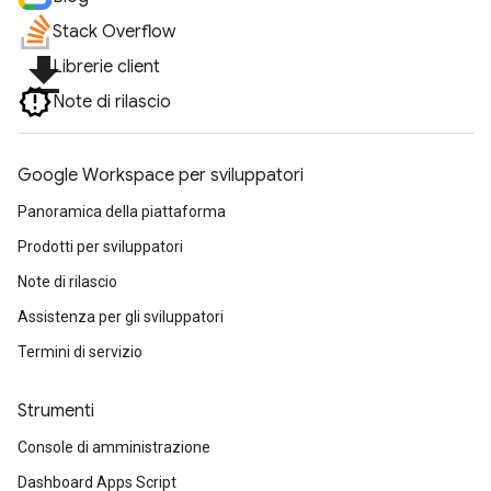
Stack Overflow
file_download
Librerie client
Note di rilascio
Google Workspace per sviluppatori
Panoramica della piattaforma
Prodotti per sviluppatori
Note di rilascio
Assistenza per gli sviluppatori
Termini di servizio
Strumenti
Console di amministrazione
Dashboard Apps Script