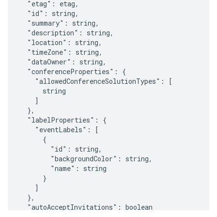
  "etag": 
etag
,

  "id": 
string
,

  "summary": 
string
,

  "description": 
string
,

  "location": 
string
,

  "timeZone": 
string
,

  "dataOwner": 
string
,

  "conferenceProperties": {

    "allowedConferenceSolutionTypes": [

string
    ]

  },

  "labelProperties": {

    "eventLabels": [

      {

        "id": 
string
,

        "backgroundColor": 
string
,

        "name": 
string
      }

    ]

  },

  "autoAcceptInvitations": 
boolean
}