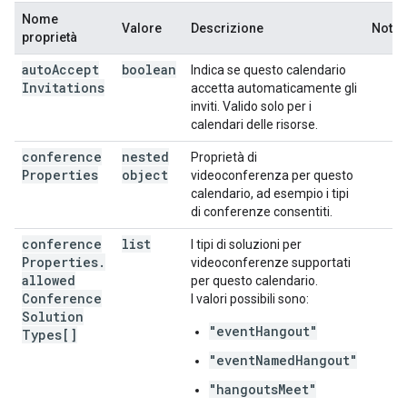
Nome
Valore
Descrizione
Note
proprietà
auto
Accept
boolean
Indica se questo calendario
Invitations
accetta automaticamente gli
inviti. Valido solo per i
calendari delle risorse.
conference
nested
Proprietà di
Properties
object
videoconferenza per questo
calendario, ad esempio i tipi
di conferenze consentiti.
conference
list
I tipi di soluzioni per
Properties
.
videoconferenze supportati
allowed
per questo calendario.
Conference
I valori possibili sono:
Solution
"eventHangout"
Types[]
"eventNamedHangout"
"hangoutsMeet"