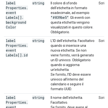
label
string
Il colore di sfondo
Scrivi
Properties
.
dell'etichetta in formato
event
esadecimale, ad esempio
Labels[]
.
"#039be5"
. Gli eventi con
background
questa etichetta vengono
Color
visualizzati in questo colore.
Obbligatorio.
label
string
L'ID dell'etichetta. Facoltativo
Scrivi
Properties
.
quando si inserisce una
event
nuova etichetta. Se non
Labels[]
.
id
viene fornito, verrà generato
un ID univoco. Obbligatorio
quando si aggiorna
un'etichetta.
Se fornito, l'ID deve essere
univoco all'interno del
calendario e seguire il
formato UUID.
label
string
Il nome dell'etichetta.
Scrivi
Properties
.
Facoltativo.
event
Se fornito, deve avere al