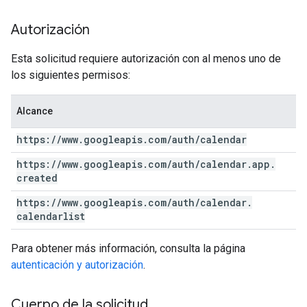
Autorización
Esta solicitud requiere autorización con al menos uno de
los siguientes permisos:
Alcance
https:
/
/
www
.
googleapis
.
com
/
auth
/
calendar
https:
/
/
www
.
googleapis
.
com
/
auth
/
calendar
.
app
.
created
https:
/
/
www
.
googleapis
.
com
/
auth
/
calendar
.
calendarlist
Para obtener más información, consulta la página
autenticación y autorización
.
Cuerpo de la solicitud