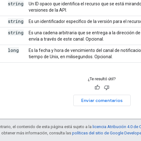
string
Un ID opaco que identifica el recurso que se está mirando
versiones de la API.
string
Es un identificador específico de la versión para el recur
string
Es una cadena arbitraria que se entrega a la dirección de
envía a través de este canal. Opcional.
long
Es la fecha y hora de vencimiento del canal de notifica
tiempo de Unix, en milisegundos. Opcional.
¿Te resultó útil?
Enviar comentarios
trario, el contenido de esta página está sujeto a la
licencia Atribución 4.0 d
a obtener más información, consulta las
políticas del sitio de Google Develop