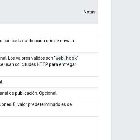
Notas
no con cada notificación que se envía a
web
_
hook
al. Los valores válidos son "
"
 se usan solicitudes HTTP para entregar
l.
nal de publicación. Opcional.
ciones. El valor predeterminado es de