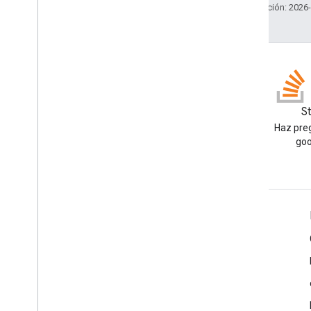
Última actualización: 2026
Blog
S
Lea el blog de Google
Haz preg
Workspace Developers
goo
Google Workspace for Developers
Descripción general de la plataforma
Productos para desarrolladores
Notas de la versión
Asistencia para desarrolladores