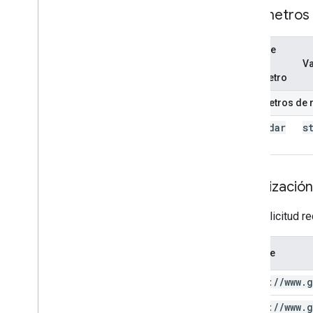
Parámetros
Nombre
del
Va
parámetro
Parámetros de 
calendar
s
Id
Autorización
Esta solicitud r
Alcance
https:
/
/
www
.
g
https:
/
/
www
.
g