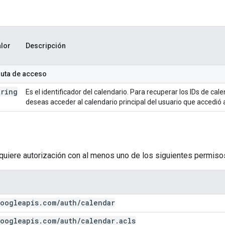
lor
Descripción
ruta de acceso
tring
Es el identificador del calendario. Para recuperar los IDs de ca
deseas acceder al calendario principal del usuario que accedió 
equiere autorización con al menos uno de los siguientes permiso
oogleapis
.
com
/
auth
/
calendar
oogleapis
.
com
/
auth
/
calendar
.
acls