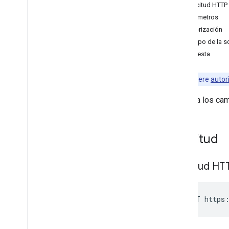
list
Solicitud HTTP
patch
Parámetros
update
Autorización
watch
Cuerpo de la so
Lista de calendarios
Respuesta
Calendarios
Canales
Nota:
requiere
autor
Colores
Observa los cam
Eventos
Disponible
Configuración
Solicitud
Bibliotecas cliente
Límites de uso
Solicitud HT
POST https: