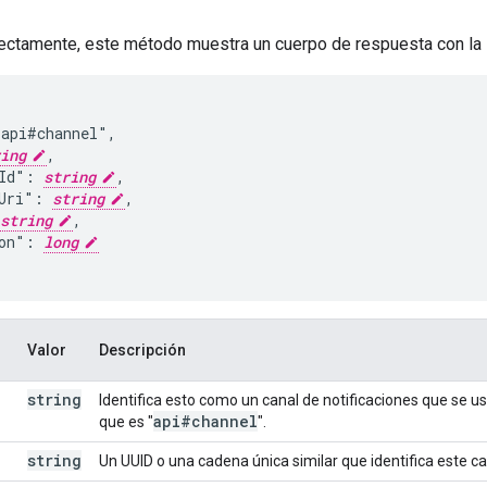
rectamente, este método muestra un cuerpo de respuesta con la s
api#channel",

ing
,

Id": 
string
,

Uri": 
string
,

string
,

on": 
long
Valor
Descripción
string
Identifica esto como un canal de notificaciones que se u
api#channel
que es "
".
string
Un UUID o una cadena única similar que identifica este ca