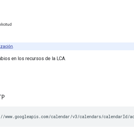
licitud
ización
.
bios en los recursos de la LCA.
TP
//www.googleapis.com/calendar/v3/calendars/
calendarId
/a