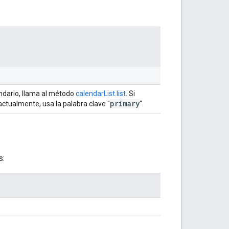
lendario, llama al método
calendarList.list
. Si
primary
actualmente, usa la palabra clave "
".
s: