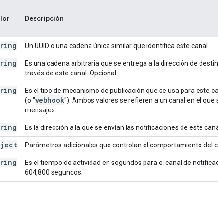
lor
Descripción
tring
Un UUID o una cadena única similar que identifica este canal.
tring
Es una cadena arbitraria que se entrega a la dirección de desti
través de este canal. Opcional.
tring
Es el tipo de mecanismo de publicación que se usa para este can
webhook
(o "
"). Ambos valores se refieren a un canal en el que
mensajes.
tring
Es la dirección a la que se envían las notificaciones de este cana
bject
Parámetros adicionales que controlan el comportamiento del ca
tring
Es el tiempo de actividad en segundos para el canal de notifica
604,800 segundos.
a