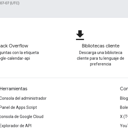
-07-07 (UTC)
file_download
tack Overflow
Bibliotecas cliente
untas con la etiqueta
Descarga una biblioteca
gle-calendar-api
cliente para tu lenguaje de
preferencia
Herramientas
Con
Consola del administrador
Blog
Panel de Apps Script
Bole
consola de Google Cloud
X (T
Explorador de API
You