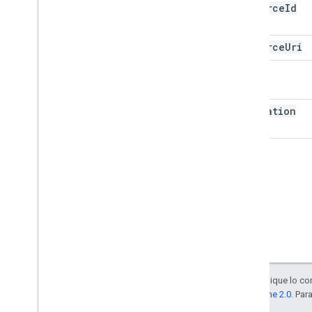
resource
Id
resource
Uri
token
expiration
Salvo que se indique lo con
la
licencia Apache 2.0
. Par