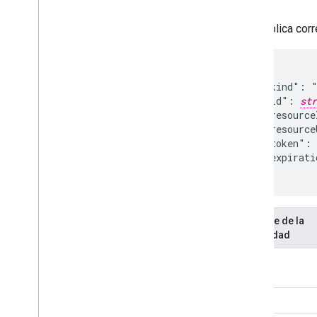
Si se aplica cor
{

  "kind": "
  "id": 
str
  "resource
  "resource
  "token": 
  "expirati
}
Nombre de la
propiedad
kind
id