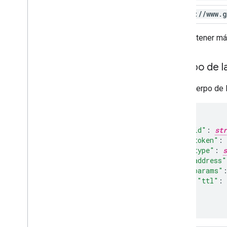
https:
/
/
www
.
g
Para obtener má
Cuerpo de la
En el cuerpo de l
"id"
:
str
"token"
:
"type"
:
s
"address"
"params"
"ttl"
:
}

}