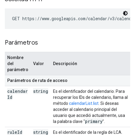
GET https://www.googleapis.com/calendar/v3/calenda
Parámetros
Nombre
del
Valor
Descripción
parámetro
Parámetros de ruta de acceso
calendar
string
Es el identificador del calendario. Para
Id
recuperar los IDs de calendario, llama al
método
calendarList.list
. Si deseas
acceder al calendario principal del
usuario que accedió actualmente, usa
primary
la palabra clave "
".
rule
Id
string
Es el identificador de la regla de LCA.