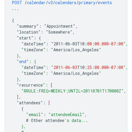
POST
/
calendar
/
v3
/
calendars
/
primary
/
events
...
{
"summary":
"Appointment",
"location":
"Somewhere",
"start":
{
"dateTime":
"2011-06-03
T10
:
00
:
00.000
-07
:
00
",
    "
timeZone
": "
America
/
Los_Angeles
"
  },
  "
end
": {
    "
dateTime
": "
2011-06-03
T10
:
25
:
00.000
-07
:
00
",
    "
timeZone
": "
America
/
Los_Angeles
"
  },
  "
recurrence
": 
[
"RRULE:FREQ=WEEKLY;UNTIL=20110701T170000Z"
,
]
,
  "
attendees
"
:
[
{
"email"
:
"attendeeEmail"
,
#
Other
attendee
's data...
    },