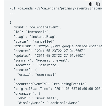
PUT /calendar/v3/calendars/primary/events/instanceI
...

{

  "kind": "calendar#event",

  "id": "instanceId",

  "etag": "instanceEtag",

  "status": "cancelled",

  "htmlLink": "https://www.google.com/calendar/eve
  "created": "2011-05-23T22:27:01.000Z",

  "updated": "2011-05-23T22:27:01.000Z",

  "summary": "Recurring event",

  "location": "Somewhere",

  "creator": {

    "email": "userEmail"

  },

  "recurringEventId": "recurringEventId",

  "originalStartTime": "2011-06-03T10:00:00.000-07
  "organizer": {

    "email": "userEmail",

    "displayName": "userDisplayName"
