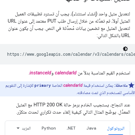
لتعديل مثيل واحد (إنشاء استثناء)، يجب أن تسترد تطبيقات العميل
المثيل أولاً، ثم تعدِّله من خلال إرسال طلب PUT معتمد إلى عنوان URL
لتعديل المثيل مع تضمين بيانات مُحدَّثة في النص. يجب أن يكون عنوان
URL بالشكل التالي:
استخدِم القيم المناسبة بدلاً من
calendarId
و
instanceId
.
ملاحظة:
يمكن استخدام قيمة
calendarId
الخاصة
primary
للإشارة إلى التقويم
الأساسي للمستخدم الذي تمت مصادقته.
عند النجاح، يستجيب الخادم برمز حالة HTTP 200 OK مع المثيل
المعدَّل. يوضّح المثال التالي كيفية إلغاء حدث تكراري لحدث متكرّر.
البروتوكول
Java
NET.
Python
المزيد