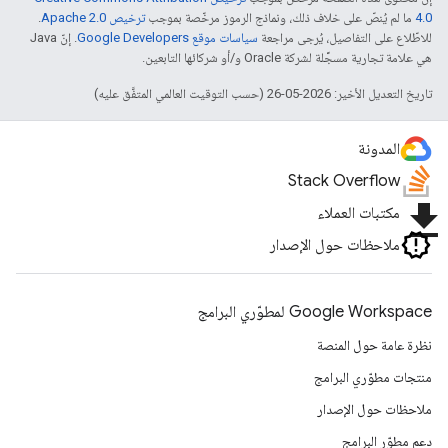
4.0‏
ما لم يُنصّ على خلاف ذلك، ونماذج الرموز مرخّصة بموجب
ترخيص Apache 2.0‏
.
للاطّلاع على التفاصيل، يُرجى مراجعة
سياسات موقع Google Developers‏
. إنّ Java
هي علامة تجارية مسجَّلة لشركة Oracle و/أو شركائها التابعين.
تاريخ التعديل الأخير: 2026-05-26 (حسب التوقيت العالمي المتفَّق عليه)
المدونة
Stack Overflow
file_download
مكتبات العملاء
ملاحظات حول الإصدار
Google Workspace لمطوّري البرامج
نظرة عامة حول المنصة
منتجات مطوّري البرامج
ملاحظات حول الإصدار
دعم مطوّر البرامج