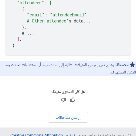
  "attendees": [
    {
      "email": "attendeeEmail",
      # Other attendee'
s
data...
},
#
...
]
,
}
ملاحظة:
يؤدي تغيير جميع المثيلات التالية إلى إعادة ضبط أي استثناءات تحدث بعد
المثيل المستهدف.
هل كان المحتوى مفيدًا؟
إرسال ملاحظات
إنّ محتوى هذه الصفحة مرخّص بموجب
ترخيص Creative Commons Attribution