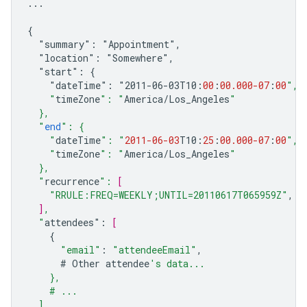
...
{
"summary":
"Appointment",
"location":
"Somewhere",
"start":
{
"dateTime":
"2011-06-03
T10
:
00
:
00.000
-07
:
00
",
    "
timeZone
": "
America
/
Los_Angeles
"
  },
  "
end
": {
    "
dateTime
": "
2011-06-03
T10
:
25
:
00.000
-07
:
00
",
    "
timeZone
": "
America
/
Los_Angeles
"
  },
  "
recurrence
": 
[
"RRULE:FREQ=WEEKLY;UNTIL=20110617T065959Z"
,
]
,
  "
attendees
"
:
[
{
"email"
:
"attendeeEmail"
,
#
Other
attendee
's data...
    },
    # ...
  ],