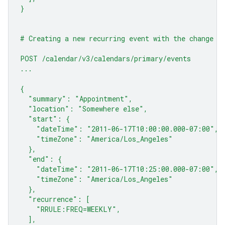
}
# Creating a new recurring event with the change a
POST /calendar/v3/calendars/primary/events
...
{
  "summary": "Appointment",
  "location": "Somewhere else",
  "start": {
    "dateTime": "2011-06-17T10:00:00.000-07:00",
    "timeZone": "America/Los_Angeles"
  },
  "end": {
    "dateTime": "2011-06-17T10:25:00.000-07:00",
    "timeZone": "America/Los_Angeles"
  },
  "recurrence": [
    "RRULE:FREQ=WEEKLY",
  ],