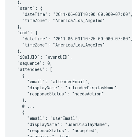
  },

  "start": {

    "dateTime": "2011-06-03T10:00:00.000-07:00",

    "timeZone": "America/Los_Angeles"

  },

  "end": {

    "dateTime": "2011-06-03T10:25:00.000-07:00",

    "timeZone": "America/Los_Angeles"

  },

  "iCalUID": "eventUID",

  "sequence": 0,

  "attendees": [

    {

      "email": "attendeeEmail",

      "displayName": "attendeeDisplayName",

      "responseStatus": "needsAction"

    },

    # ...

    {

      "email": "userEmail",

      "displayName": "userDisplayName",

      "responseStatus": "accepted",

      "organizer": true,
