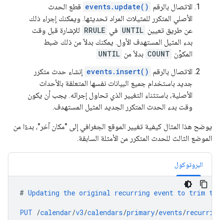
الاتصال بالرقم
events.update()
قطع الحدث
الأصلي المتكرر للمثيلات المراد تحديثها. ويمكنك إجراء ذلك
عن طريق تعيين
UNTIL
في
RRULE
للإشارة قبل وقت
بدء المثيل المستهدف الأول. يمكنك بدلاً من ذلك ضبط
المكوِّن
COUNT
بدلاً من
UNTIL
الاتصال بالرقم
events.insert()
إنشاء حدث متكرر
جديد باستخدام جميع البيانات نفسها المتعلقة بالأحداث
الأصلية، باستثناء التغيير الذي تحاول إجرائه. يجب أن يكون
وقت بدء الحدث المتكرر الجديد المثيل المستهدف.
يوضح هذا المثال كيفية تغيير الموقع الجغرافي إلى "مكان آخر"، بدءًا من
الموضع الثالث للحدث المتكرر من الأمثلة السابقة.
البروتوكول
#
Updating
the
original
recurring
event
to
trim
th
PUT
/
calendar
/
v3
/
calendars
/
primary
/
events
/
recurrin