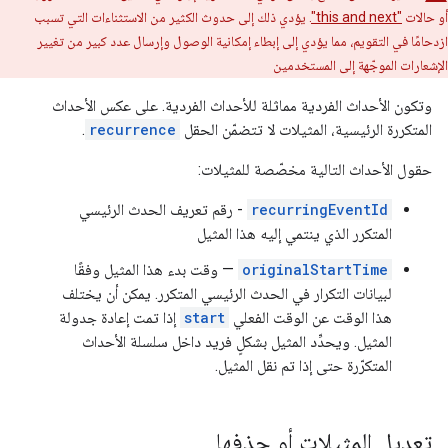
أو حالات
"this and next"
. يؤدي ذلك إلى حدوث الكثير من الاستثناءات التي تسبب
ازدحامًا في التقويم، مما يؤدي إلى إبطاء إمكانية الوصول وإرسال عدد كبير من تغيير
الإشعارات الموجّهة إلى المستخدمين
وتكون الأحداث الفردية مماثلة للأحداث الفردية. على عكس الأحداث
المتكررة الرئيسية، المثيلات لا تتضمّن الحقل
recurrence
.
حقول الأحداث التالية مخصّصة للمثيلات:
recurringEventId
- رقم تعريف الحدث الرئيسي
المتكرر الذي ينتمي إليه هذا المثيل
originalStartTime
— وقت بدء هذا المثيل وفقًا
لبيانات التكرار في الحدث الرئيسي المتكرر. يمكن أن يختلف
هذا الوقت عن الوقت الفعلي
start
إذا تمت إعادة جدولة
المثيل. ويحدِّد المثيل بشكلٍ فريد داخل سلسلة الأحداث
المتكرّرة حتى إذا تم نقل المثيل.
تعديل المثيلات أو حذفها