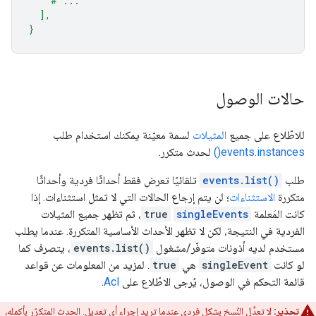
    # ...
  ],
}
حالات الوصول
للاطّلاع على جميع
المثيلات
لسمة معيّنة يمكنك استخدام طلب
events.instances()
لحدث متكرر.
طلب
events.list()
تلقائيًا تعرض فقط أحداثًا فردية وأحداثًا
متكررة
الاستثناءات
؛ لن يتم إرجاع الحالات التي لا تمثل استثناءات. إذا
كانت المَعلمة
singleEvents
true
، ثم تظهر جميع المثيلات
الفردية في النتيجة، لكن لا تظهر الأحداث الأساسية المتكررة. عندما يطلب
مستخدم لديه أذونات متوفّر/مشغول
events.list()
، يتصرف كما
لو كانت
singleEvent
هي
true
. لمزيد من المعلومات عن قواعد
قائمة التحكم في الوصول، يُرجى الاطّلاع على
Acl
.
تحذير:
لا تعدِّل النُسخ بشكل فردي عندما تريد إجراء أي تعديل. الحدث المتكرّر بأكمله،