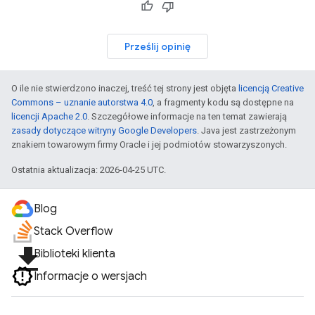
Prześlij opinię
O ile nie stwierdzono inaczej, treść tej strony jest objęta
licencją Creative
Commons – uznanie autorstwa 4.0
, a fragmenty kodu są dostępne na
licencji Apache 2.0
. Szczegółowe informacje na ten temat zawierają
zasady dotyczące witryny Google Developers
. Java jest zastrzeżonym
znakiem towarowym firmy Oracle i jej podmiotów stowarzyszonych.
Ostatnia aktualizacja: 2026-04-25 UTC.
Blog
Stack Overflow
file_download
Biblioteki klienta
Informacje o wersjach