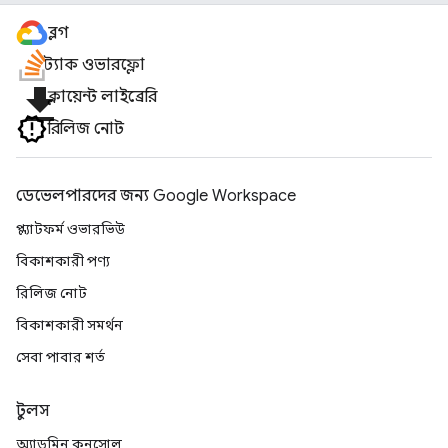
ব্লগ
স্ট্যাক ওভারফ্লো
file_download
ক্লায়েন্ট লাইব্রেরি
রিলিজ নোট
ডেভেলপারদের জন্য Google Workspace
প্ল্যাটফর্ম ওভারভিউ
বিকাশকারী পণ্য
রিলিজ নোট
বিকাশকারী সমর্থন
সেবা পাবার শর্ত
টুলস
অ্যাডমিন কনসোল