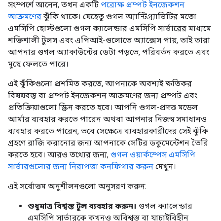
সংস্পর্শে আনেন, তখন একটি
পরোক্ষ প্রম্পট ইনজেকশন
আক্রমণের
ঝুঁকি থাকে। যেহেতু গুগল অ্যান্টিগ্র্যাভিটির মতো
এমসিপি হোস্টগুলো গুগল ক্যালেন্ডার এমসিপি সার্ভারের মাধ্যমে
শক্তিশালী টুলস এবং এপিআই-গুলোতে অ্যাক্সেস পায়, তাই তারা
আপনার গুগল অ্যাকাউন্টের ডেটা পড়তে, পরিবর্তন করতে এবং
মুছে ফেলতে পারে।
এই ঝুঁকিগুলো প্রশমিত করতে, আপনাকে অবশ্যই ক্ষতিকর
বিষয়বস্তু বা প্রম্পট ইনজেকশন আক্রমণের জন্য প্রম্পট এবং
প্রতিক্রিয়াগুলো স্ক্রিন করতে হবে। আপনি গুগল-প্রদত্ত মডেল
আর্মার ব্যবহার করতে পারেন অথবা আপনার নিজস্ব সমাধানও
ব্যবহার করতে পারেন, তবে সেক্ষেত্রে ব্যবহারকারীদের সেই ঝুঁকি
গ্রহণে রাজি করানোর জন্য আপনাকে সেটির ডকুমেন্টেশন তৈরি
করতে হবে। আরও তথ্যের জন্য,
গুগল ওয়ার্কস্পেস এমসিপি
সার্ভারগুলোর জন্য নিরাপত্তা কনফিগার করুন
দেখুন।
এই সর্বোত্তম অনুশীলনগুলো অনুসরণ করুন:
শুধুমাত্র বিশ্বস্ত টুল ব্যবহার করুন।
গুগল ক্যালেন্ডার
এমসিপি সার্ভারকে কখনও অবিশ্বস্ত বা যাচাইবিহীন