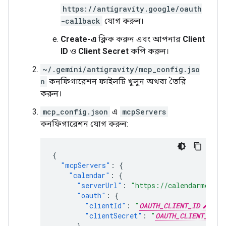
https://antigravity.google/oauth
-callback
যোগ করুন।
Create-এ
ক্লিক করুন এবং আপনার
Client
ID
ও
Client Secret
কপি করুন।
~/.gemini/antigravity/mcp_config.jso
n
কনফিগারেশন ফাইলটি খুলুন অথবা তৈরি
করুন।
mcp_config.json
এ
mcpServers
কনফিগারেশন যোগ করুন:
{
"mcpServers"
:
{
"calendar"
:
{
"serverUrl"
:
"https://calendarmcp.go
"oauth"
:
{
"clientId"
:
"
OAUTH_CLIENT_ID
"
,
"clientSecret"
:
"
OAUTH_CLIENT_SECR
}