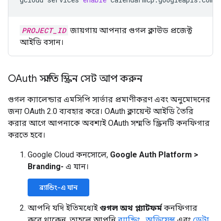
PROJECT_ID
জায়গায় আপনার গুগল ক্লাউড প্রজেক্ট
আইডি বসান।
OAuth সম্মতি স্ক্রিন সেট আপ করুন
গুগল ক্যালেন্ডার এমসিপি সার্ভার প্রমাণীকরণ এবং অনুমোদনের
জন্য OAuth 2.0 ব্যবহার করে। OAuth ক্লায়েন্ট আইডি তৈরি
করার আগে আপনাকে অবশ্যই OAuth সম্মতি স্ক্রিনটি কনফিগার
করতে হবে।
Google Cloud কনসোলে,
Google Auth Platform
>
Branding-
এ যান।
ব্র্যান্ডিং-এ যান
আপনি যদি ইতিমধ্যেই
গুগল অথ প্ল্যাটফর্ম
কনফিগার
করে থাকেন, তাহলে আপনি
ব্র্যান্ডিং
,
অডিয়েন্স
এবং
ডেটা