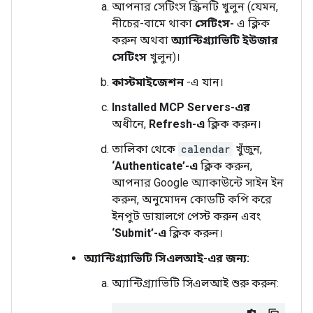
আপনার সেটিংস স্ক্রিনটি খুলুন (যেমন,
নীচের-বামে থাকা
সেটিংস-
এ ক্লিক
করুন অথবা
অ্যান্টিগ্র্যাভিটি ইউজার
সেটিংস
খুলুন)।
কাস্টমাইজেশন
-এ যান।
Installed MCP Servers-এর
অধীনে,
Refresh-এ
ক্লিক করুন।
তালিকা থেকে
calendar
খুঁজুন,
‘Authenticate’-এ
ক্লিক করুন,
আপনার Google অ্যাকাউন্টে সাইন ইন
করুন, অনুমোদন কোডটি কপি করে
ইনপুট ডায়ালগে পেস্ট করুন এবং
‘Submit’-এ
ক্লিক করুন।
অ্যান্টিগ্র্যাভিটি সিএলআই-এর জন্য:
অ্যান্টিগ্র্যাভিটি সিএলআই শুরু করুন: