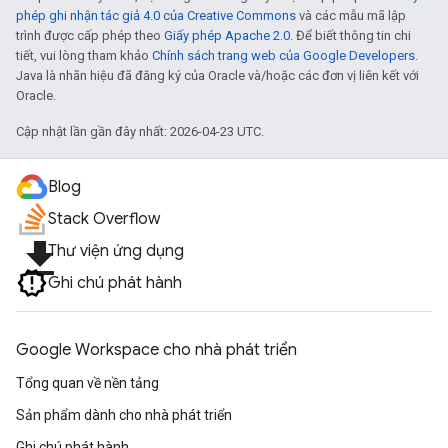
phép ghi nhận tác giả 4.0 của Creative Commons
và các mẫu mã lập
trình được cấp phép theo
Giấy phép Apache 2.0
. Để biết thông tin chi
tiết, vui lòng tham khảo
Chính sách trang web của Google Developers
.
Java là nhãn hiệu đã đăng ký của Oracle và/hoặc các đơn vị liên kết với
Oracle.
Cập nhật lần gần đây nhất: 2026-04-23 UTC.
Blog
Stack Overflow
file_download
Thư viện ứng dụng
Ghi chú phát hành
Google Workspace cho nhà phát triển
Tổng quan về nền tảng
Sản phẩm dành cho nhà phát triển
Ghi chú phát hành