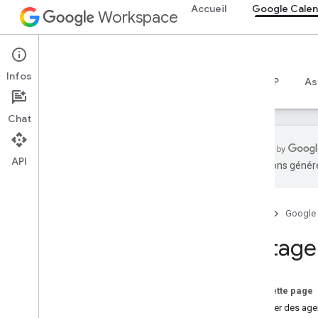
Accueil
Google Calen
Workspace
Google Calendar
Infos
Aperçu
Guides
Référence
Serveur MCP
As
Chat
API
traductions généré
Premiers pas
Présentation de l'API Calendar
Accueil
Google
Premiers pas avec
Google Workspace
Partage
Configurer le consentement OAuth
Choisir des niveaux d'accès
Sur cette page
API Calendar
Partager des ag
Guides de démarrage rapide