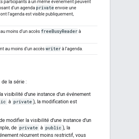
rents participants à un même événement peuvent
private
sposant d'un agenda
envoie une
dont l'agenda est visible publiquement,
free
Busy
Reader
nt au moins d'un accès
à
writer
sant au moins d'un accès
à l'agenda.
de la série :
la visibilité d'une instance d'un événement
lic
à
private
), la modification est
e modifier la visibilité d'une instance d'un
emple, de
private
à
public
), la
vénement récurrent moins restrictif, vous