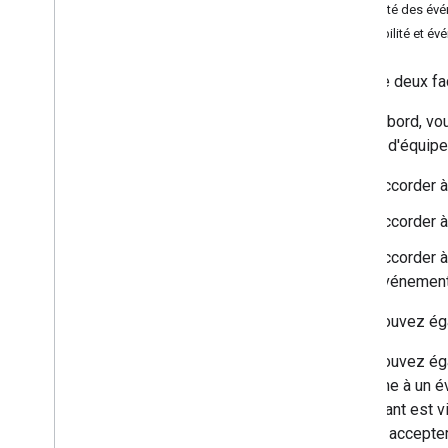
Visibilité des é
Comprendre l'API Calendar
Visibilité et é
Aperçu
Types de ressources
Il existe deux f
Agendas et événements
Partage dans Agenda
Tout d'abord, v
Inviter des utilisateurs à un
agenda d'équipe,
événement
Rappels et notifications
Accorder à
Ressources du domaine
,
salles et
agendas
Accorder à
Utiliser l'API Calendar
Accorder à
Dépannage
événemen
API Cal
DAV
Vous pouvez éga
Aperçu
Vous pouvez éga
personne à un é
Étendre et automatiser
participant est v
Modules complémentaires
ensuite accepter
Apps Script