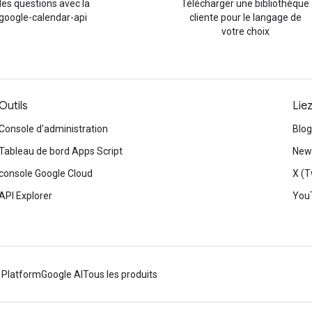
es questions avec la
Télécharger une bibliothèque
 google-calendar-api
cliente pour le langage de
votre choix
Outils
Lie
Console d'administration
Blog
Tableau de bord Apps Script
News
console Google Cloud
X (T
API Explorer
You
 Platform
Google AI
Tous les produits