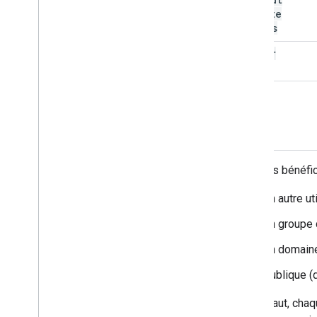
Private
Access
writer
owner
Voici les bénéfi
un autre uti
un groupe d
un domain
publique (
Par défaut, chaq