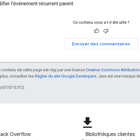
fier l'événement récurrent parent.
Ce contenu vous a-t-il été utile ?
Envoyer des commentaires
le contenu de cette page est régi par une licence
Creative Commons Attribution
 plus, consultez les
Règles du site Google Developers
. Java est une marque dé
6/07/07 (UTC).
file_download
tack Overflow
Bibliothèques clientes