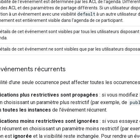
sibilité de l'événement est déterminée par les ACL de l'agenda. Diffé
 des ACL et des paramètres de partage différents. Si un utilisateur di
default
ation à un événement avec une visibilité
à un autre utilisateur 
nement est entièrement visible dans l'agenda de ce participant.
étails de cet événement sont visibles par tous les utilisateurs disposa
nda.
étails de cet événement ne sont visibles que par les utilisateurs dispo
t événements récurrents
ilité d'une seule occurrence peut affecter toutes les occurrences 
ications plus restrictives sont propagées
: si vous modifiez 
en choisissant un paramètre plus restrictif (par exemple, de
pub
à
toutes les instances
de l'événement récurrent.
ications moins restrictives sont ignorées
: si vous essayez d
récurrent en choisissant un paramètre moins restrictif (par ex
on est
ignorée
et la visibilité reste inchangée. Pour rendre un é