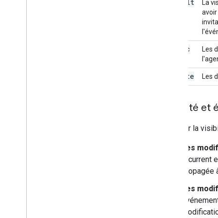
default
La vi
avoir
invit
l'évé
public
Les d
l'age
private
Les d
Visibilité e
Modifier la visib
Les modif
récurrent 
propagée 
Les modif
événement 
modificati