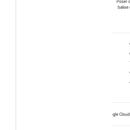
Lire le blog des développeurs
Poser d
Google Workspace
balise
Google Workspace for Developers
Présentation de la plate-forme
Produits pour les développeurs
Notes de version
Assistance réservée aux développeurs
Conditions d'utilisation
Android
Chrome
Firebase
Google Cloud