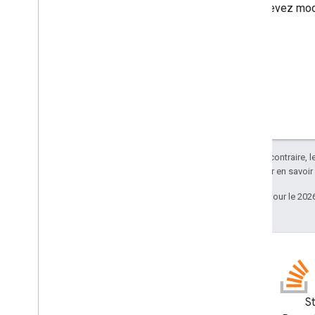
devez modi
Sauf indication contraire, 
Apache 2.0
. Pour en savoir
Dernière mise à jour le 202
Blog
S