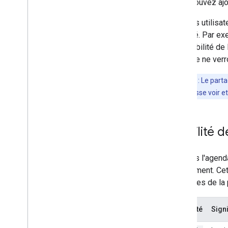
Vous pouvez ajou
Pour les utilisa
autorisé. Par ex
disponibilité de
domaine ne verro
Remarque
:
Le parta
l'utilisateur puisse voir
Visibilité
Une fois l'agend
l'événement. Cet
possibles de la p
Visibilité
Signi