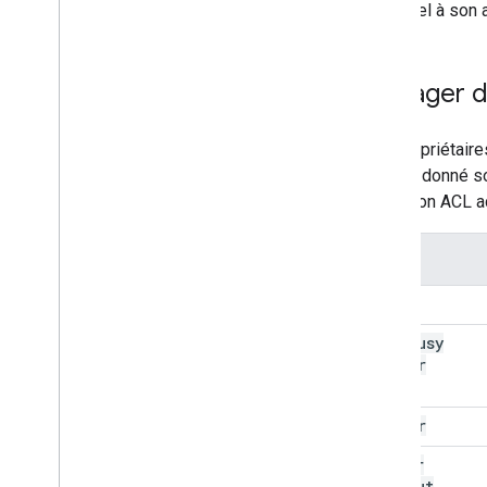
un rappel à son a
Partager 
Les propriétaire
agenda donné so
collection ACL 
Rôle
none
free
Busy
Reader
reader
writer
Without