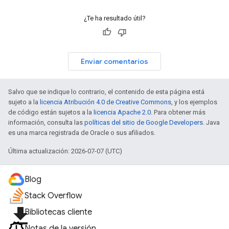
¿Te ha resultado útil?
Enviar comentarios
Salvo que se indique lo contrario, el contenido de esta página está
sujeto a la
licencia Atribución 4.0 de Creative Commons
, y los ejemplos
de código están sujetos a la
licencia Apache 2.0
. Para obtener más
información, consulta las
políticas del sitio de Google Developers
. Java
es una marca registrada de Oracle o sus afiliados.
Última actualización: 2026-07-07 (UTC)
Blog
Stack Overflow
file_download
Bibliotecas cliente
Notas de la versión