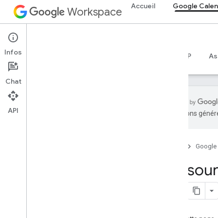
Accueil
Google Calen
Workspace
Google Calendar
Infos
Aperçu
Guides
Référence
Serveur MCP
As
Chat
API
traductions généré
Premiers pas
Présentation de l'API Calendar
Accueil
Google
Premiers pas avec
Google Workspace
Ressou
Configurer le consentement OAuth
Choisir des niveaux d'accès
API Calendar
Guides de démarrage rapide