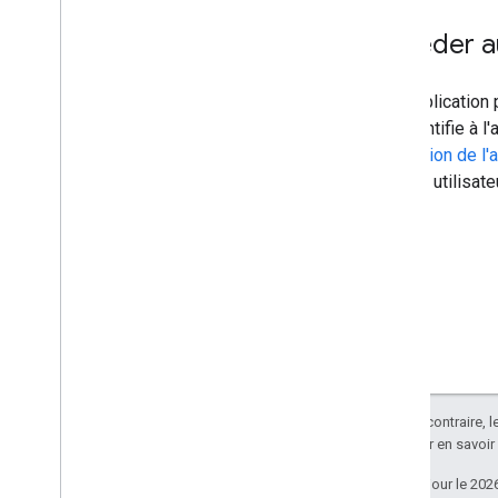
Accéder a
Une application 
s'authentifie à l
délégation de l'
compte utilisat
Sauf indication contraire, 
Apache 2.0
. Pour en savoir
Dernière mise à jour le 202