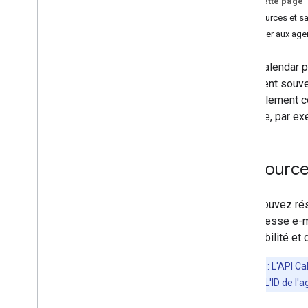
Sur cette page
Comprendre l'API Calendar
Ressources et s
Aperçu
Accéder aux agen
Types de ressources
Agendas et événements
L'API Calendar p
Partage dans Agenda
disposent souven
Inviter des utilisateurs à un
est également co
événement
domaine, par ex
Rappels et notifications
Ressources du domaine
,
salles et
agendas
Ressource
Utiliser l'API Calendar
Dépannage
Vous pouvez rése
API Cal
DAV
leur adresse e-m
Aperçu
disponibilité et 
Étendre et automatiser
Remarque
: L'API C
Modules complémentaires
l'API Directory. L'ID de
Apps Script