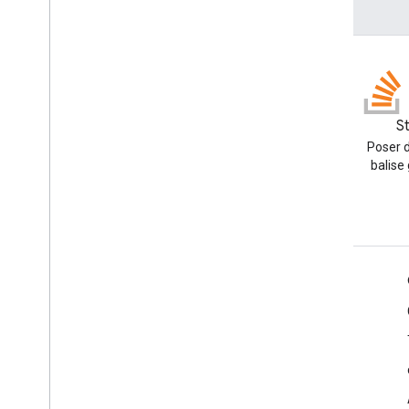
Blog
S
Lire le blog des développeurs
Poser d
Google Workspace
balise
Google Workspace for Developers
Présentation de la plate-forme
Produits pour les développeurs
Notes de version
Assistance réservée aux développeurs