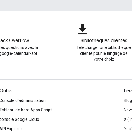
file_download
tack Overflow
Bibliothèques clientes
es questions avec la
Télécharger une bibliothèque
 google-calendar-api
cliente pour le langage de
votre choix
Outils
Lie
Console d'administration
Blog
Tableau de bord Apps Script
News
console Google Cloud
X (T
API Explorer
You