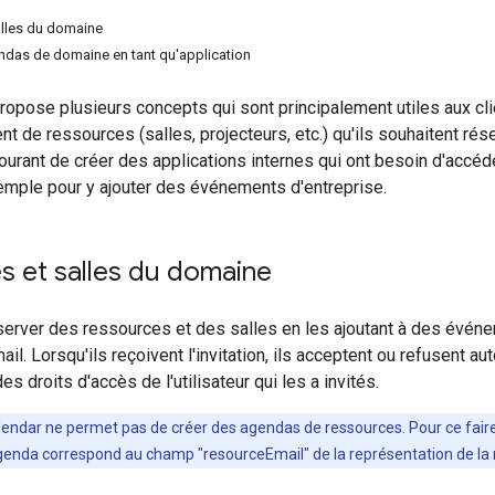
alles du domaine
das de domaine en tant qu'application
ropose plusieurs concepts qui sont principalement utiles aux cl
t de ressources (salles, projecteurs, etc.) qu'ils souhaitent ré
urant de créer des applications internes qui ont besoin d'accéde
emple pour y ajouter des événements d'entreprise.
s et salles du domaine
rver des ressources et des salles en les ajoutant à des événeme
ail. Lorsqu'ils reçoivent l'invitation, ils acceptent ou refusent 
des droits d'accès de l'utilisateur qui les a invités.
alendar ne permet pas de créer des agendas de ressources. Pour ce faire,
 l'agenda correspond au champ "resourceEmail" de la représentation de l