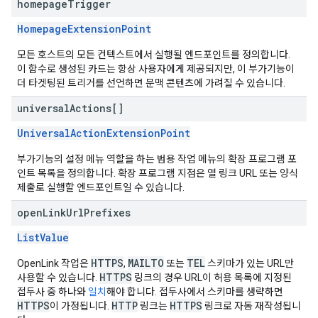
homepage
Trigger
HomepageExtensionPoint
모든 호스트의 모든 컨텍스트에서 실행될 엔드포인트를 정의합니다.
이 함수로 생성된 카드는 항상 사용자에게 제공되지만, 이 부가기능이
더 타겟팅된 트리거를 선언하면 문맥 콘텐츠에 가려질 수 있습니다.
universal
Actions[]
UniversalActionExtensionPoint
부가기능의 설정 메뉴 역할을 하는 범용 작업 메뉴의 확장 프로그램 포
인트 목록을 정의합니다. 확장 프로그램 지점은 열 링크 URL 또는 양식
제출로 실행할 엔드포인트일 수 있습니다.
open
Link
Url
Prefixes
ListValue
HTTPS
MAILTO
TEL
OpenLink 작업은
,
또는
스키마가 있는 URL만
HTTPS
사용할 수 있습니다.
링크의 경우 URL이 허용 목록에 지정된
접두사 중 하나와
일치
해야 합니다. 접두사에서 스키마를 생략하면
HTTPS
HTTP
HTTPS
이 가정됩니다.
링크는
링크로 자동 재작성됩니