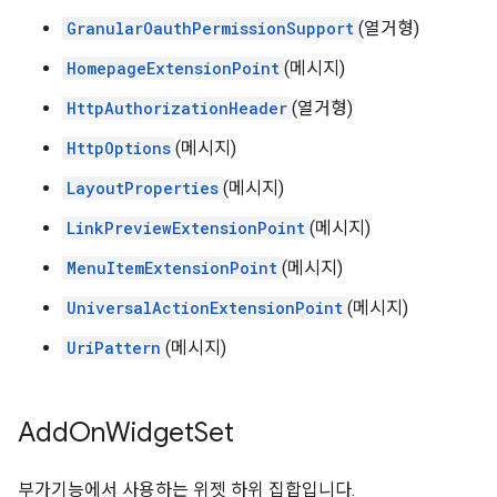
GranularOauthPermissionSupport
(열거형)
HomepageExtensionPoint
(메시지)
HttpAuthorizationHeader
(열거형)
HttpOptions
(메시지)
LayoutProperties
(메시지)
LinkPreviewExtensionPoint
(메시지)
MenuItemExtensionPoint
(메시지)
UniversalActionExtensionPoint
(메시지)
UriPattern
(메시지)
Add
On
Widget
Set
부가기능에서 사용하는 위젯 하위 집합입니다.