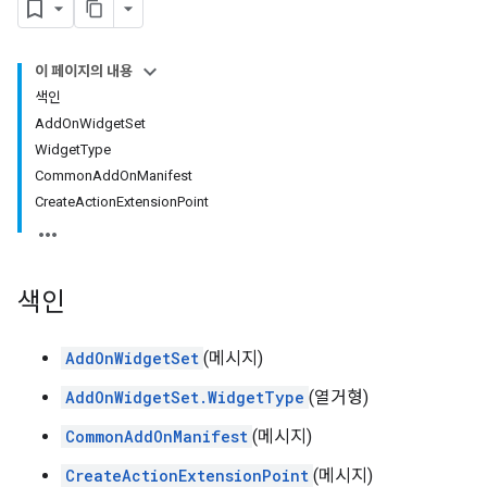
이 페이지의 내용
색인
AddOnWidgetSet
WidgetType
CommonAddOnManifest
CreateActionExtensionPoint
색인
AddOnWidgetSet
(메시지)
AddOnWidgetSet.WidgetType
(열거형)
CommonAddOnManifest
(메시지)
CreateActionExtensionPoint
(메시지)