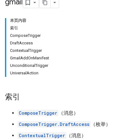
gmail
本页内容
索引
ComposeTrigger
DraftAccess
ContextualTrigger
GmailAddOnManifest
UnconditionalTrigger
UniversalAction
索引
ComposeTrigger
（消息）
ComposeTrigger.DraftAccess
（枚举）
ContextualTrigger
（消息）