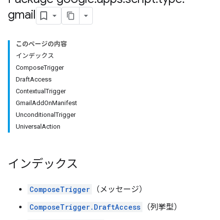
gmail
このページの内容
インデックス
ComposeTrigger
DraftAccess
ContextualTrigger
GmailAddOnManifest
UnconditionalTrigger
UniversalAction
インデックス
ComposeTrigger
（メッセージ）
ComposeTrigger.DraftAccess
（列挙型）