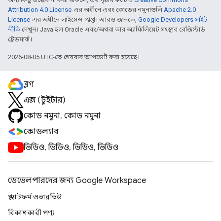
Attribution 4.0 License
-এর অধীনে এবং কোডের নমুনাগুলি
Apache 2.0
License
-এর অধীনে লাইসেন্স প্রাপ্ত। আরও জানতে,
Google Developers সাইট
নীতি
দেখুন। Java হল Oracle এবং/অথবা তার অ্যাফিলিয়েট সংস্থার রেজিস্টার্ড
ট্রেডমার্ক।
2026-08-05 UTC-তে শেষবার আপডেট করা হয়েছে।
ব্লগ
এক্স (টুইটার)
কোড নমুনা, কোড নমুনা
কোডল্যাব
ভিডিও, ভিডিও, ভিডিও, ভিডিও
ডেভেলপারদের জন্য Google Workspace
প্ল্যাটফর্ম ওভারভিউ
বিকাশকারী পণ্য