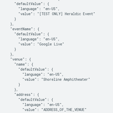
    "defaultValue": {

      "language": "en-US",

      "value": "[TEST ONLY] Heraldic Event"

    }

  },

  "eventName": {

    "defaultValue": {

      "language": "en-US",

      "value": "Google Live"

    }

  },

  "venue": {

    "name": {

      "defaultValue": {

        "language": "en-US",

        "value": "Shoreline Amphitheater"

      }

    },

    "address": {

      "defaultValue": {

        "language": "en-US",

        "value": "ADDRESS_OF_THE_VENUE"
