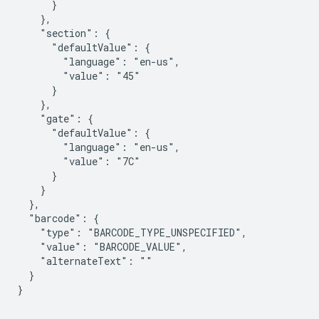
      }

    },

    "section": {

      "defaultValue": {

        "language": "en-us",

        "value": "45"

      }

    },

    "gate": {

      "defaultValue": {

        "language": "en-us",

        "value": "7C"

      }

    }

  },

  "barcode": {

    "type": "BARCODE_TYPE_UNSPECIFIED",

    "value": "BARCODE_VALUE",

    "alternateText": ""

  }

}
