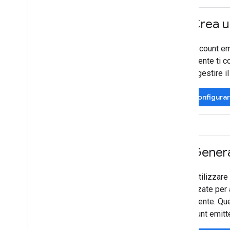
Librerie client
codelab
2
.
Crea u
App di esempio
Un account emi
Risorse
emittente ti c
Note di rilascio
puoi gestire i
Codici di errore
Domande frequenti
Configurar
Modello tessera
Linee guida per il branding
Suggerimenti sulle prestazioni
Norme di utilizzo accettabile
Termini di servizio
3
.
Genera 
Per utilizzare
utilizzate per
emittente. Que
account emitt