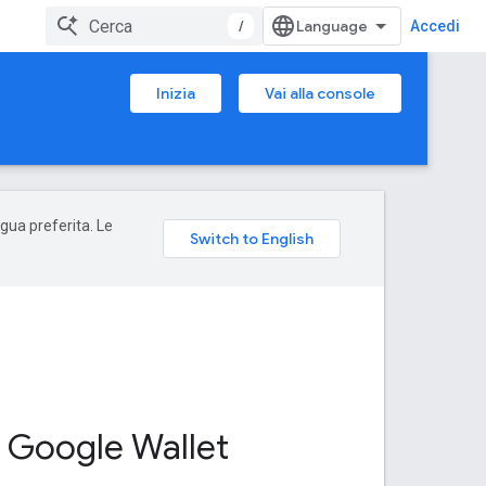
/
Accedi
Inizia
Vai alla console
ngua preferita. Le
PI Google Wallet