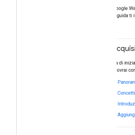
Configurare un account emittente
Recuperare le credenziali di
L'API Google Wal
autenticazione
Questa guida ti 
Crea il tuo primo pass
Wallet.
Server MCP per sviluppatori
Utilizzare le carte d'imbarco
1
.
Acquisi
Richiedi autenticazione
Passi per classi e oggetti
Prima di inizia
Aggiungi a Google Wallet
che dovrai con
Utilizzo avanzato
Panoram
Test e pubblicazione
Richiedi accesso in pubblicazione
Concetti
Test pre-lancio
Introduz
Elenco di controllo per il lancio
Aggiung
Biblioteche e strumenti
Generatore di pass