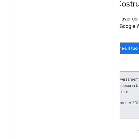
5
.
Costrui
Dopo aver comp
l'API Google Wa
pass.
Crea il tu
Salvo quando diversamente 
codice sono concessi in b
delle sue consociate.
Ultimo aggiornamento 202
Coinvolgi