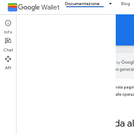
Documentazione
Blog
Wallet
Boarding passes
Info
Guide
Riferimento
Assistenza
Chat
API
traduzioni generat
Presentazione
Panoramica
Su questa pagi
Concetti fondamentali
Guida alle operaz
Passi per classi e oggetti
Aggiungi al flusso di Google Wallet
Guida al
Guida introduttiva
Guida alle operazioni preliminari