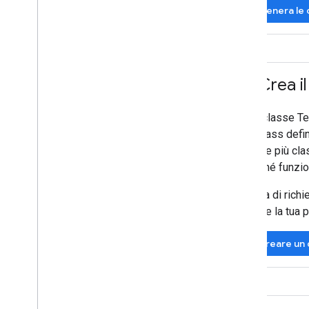
Genera le c
4
.
Crea il
Una classe Te
dei pass defin
creare più cla
nonché funzio
Prima di richi
creare la tua 
Creare un 