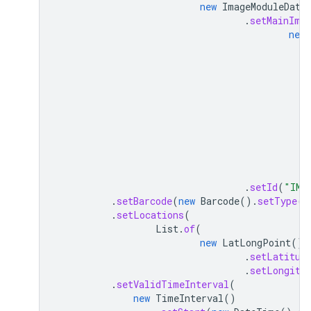
new
ImageModuleData
.
setMainIma
new
.
setId
(
"IMA
.
setBarcode
(
new
Barcode
().
setType
(
"
.
setLocations
(
List
.
of
(
new
LatLongPoint
()
.
setLatitud
.
setLongitu
.
setValidTimeInterval
(
new
TimeInterval
()