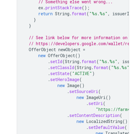
// Something else went wrong...
ex
.
printStackTrace
();
return
String
.
format
(
"%s.%s"
,
issuerId
,
}
}
// See link below for more information on r
// https://developers.google.com/wallet/ret
OfferObject
newObject
=
new
OfferObject
()
.
setId
(
String
.
format
(
"%s.%s"
,
issu
.
setClassId
(
String
.
format
(
"%s.%s"
,
.
setState
(
"ACTIVE"
)
.
setHeroImage
(
new
Image
()
.
setSourceUri
(
new
ImageUri
()
.
setUri
(
"https://farm4.
.
setContentDescription
(
new
LocalizedString
()
.
setDefaultValue
(
new
TranslatedS