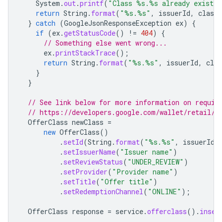
System
.
out
.
printf
(
"Class %s.%s already exists
return
String
.
format
(
"%s.%s"
,
issuerId
,
classS
}
catch
(
GoogleJsonResponseException
ex
)
{
if
(
ex
.
getStatusCode
()
!=
404
)
{
// Something else went wrong...
ex
.
printStackTrace
();
return
String
.
format
(
"%s.%s"
,
issuerId
,
clas
}
}
// See link below for more information on requir
// https://developers.google.com/wallet/retail/o
OfferClass
newClass
=
new
OfferClass
()
.
setId
(
String
.
format
(
"%s.%s"
,
issuerId
,
.
setIssuerName
(
"Issuer name"
)
.
setReviewStatus
(
"UNDER_REVIEW"
)
.
setProvider
(
"Provider name"
)
.
setTitle
(
"Offer title"
)
.
setRedemptionChannel
(
"ONLINE"
);
OfferClass
response
=
service
.
offerclass
().
inser