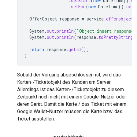
.
setStart
(
new
DateTime
().
se
.
setEnd
(
new
DateTime
().
setD
OfferObject
response
=
service
.
offerobject
(
System
.
out
.
println
(
"Object insert response"
System
.
out
.
println
(
response
.
toPrettyString
(
return
response
.
getId
();
}
Sobald der Vorgang abgeschlossen ist, wird das
Karten-/Ticketobjekt des Kunden am Server.
Allerdings ist das Karten-/Ticketobjekt zu diesem
Zeitpunkt noch nicht mit einem Google-Nutzer oder
deren Gerät. Damit die Karte / das Ticket mit einem
Google Wallet-Nutzer müssen die Karte bzw. das
Ticket ausstellen.