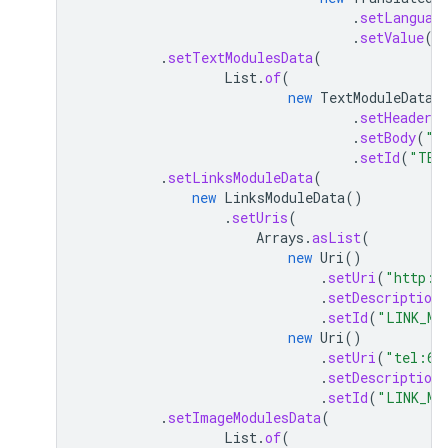
.
setLanguag
.
setValue
(
"
.
setTextModulesData
(
List
.
of
(
new
TextModuleData
(
.
setHeader
(
.
setBody
(
"T
.
setId
(
"TEX
.
setLinksModuleData
(
new
LinksModuleData
()
.
setUris
(
Arrays
.
asList
(
new
Uri
()
.
setUri
(
"http:/
.
setDescription
.
setId
(
"LINK_MO
new
Uri
()
.
setUri
(
"tel:65
.
setDescription
.
setId
(
"LINK_MO
.
setImageModulesData
(
List
.
of
(