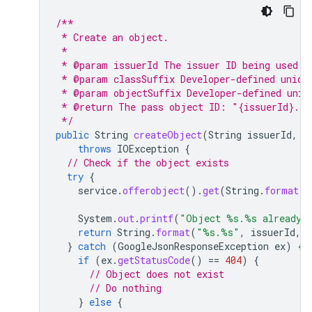
/**
 * Create an object.
 *
 * @param issuerId The issuer ID being used f
 * @param classSuffix Developer-defined uniqu
 * @param objectSuffix Developer-defined uniq
 * @return The pass object ID: "{issuerId}.{o
 */
public
String
createObject
(
String
issuerId
,
S
throws
IOException
{
// Check if the object exists
try
{
service
.
offerobject
().
get
(
String
.
format
(
"
System
.
out
.
printf
(
"Object %s.%s already 
return
String
.
format
(
"%s.%s"
,
issuerId
,
}
catch
(
GoogleJsonResponseException
ex
)
{
if
(
ex
.
getStatusCode
()
==
404
)
{
// Object does not exist
// Do nothing
}
else
{