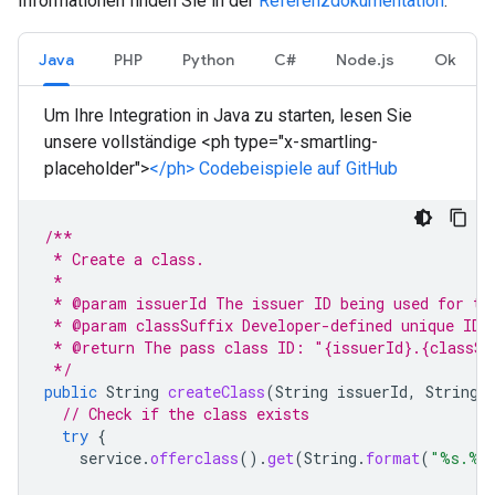
Informationen finden Sie in der
Referenzdokumentation
.
Java
PHP
Python
C#
Node.js
Ok
Um Ihre Integration in Java zu starten, lesen Sie
unsere vollständige <ph type="x-smartling-
placeholder">
</ph> Codebeispiele auf GitHub
/**
 * Create a class.
 *
 * @param issuerId The issuer ID being used for th
 * @param classSuffix Developer-defined unique ID 
 * @return The pass class ID: "{issuerId}.{classSu
 */
public
String
createClass
(
String
issuerId
,
String
// Check if the class exists
try
{
service
.
offerclass
().
get
(
String
.
format
(
"%s.%s