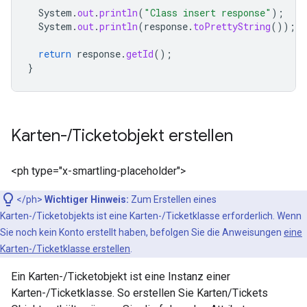
System
.
out
.
println
(
"Class insert response"
);
System
.
out
.
println
(
response
.
toPrettyString
());
return
response
.
getId
();
}
Karten-
/
Ticketobjekt erstellen
<ph type="x-smartling-placeholder">
</ph>
Wichtiger Hinweis:
Zum Erstellen eines
Karten-/Ticketobjekts ist eine Karten-/Ticketklasse erforderlich. Wenn
Sie noch kein Konto erstellt haben, befolgen Sie die Anweisungen
eine
Karten-/Ticketklasse erstellen
.
Ein Karten-/Ticketobjekt ist eine Instanz einer
Karten-/Ticketklasse. So erstellen Sie Karten/Tickets