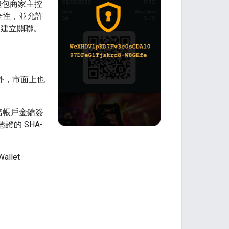
e 錢包商家主控
全性，並允許
帳戶建立關聯。
。此外，市面上也
d 服務帳戶金鑰簽
憑證的 SHA-
llet