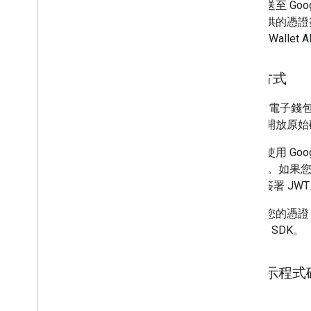
凡是傳送至 Goog
台中提供的憑證
Google W
進行方式
Google 電子
有許多開放原始
如果是使用 Goog
署 JWT。如果您使
1 指紋簽署 JW
為保護您的憑證，
Android SDK。
顯示程式