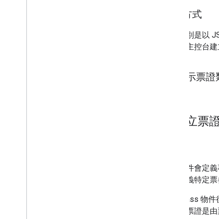
程式碼研究室
進行方式
範例應用程式
票證類別是以 JSON
資源
包商家主控台建
版本資訊
錯誤代碼
常見問題
顯示票證
票證範本
品牌宣傳指南
效能提升秘訣
2
.
建立票
使用限制政策
服務條款
用途
票證物件會定義
件會定義特定票券
建立 Pass 物
儲存的票證是由