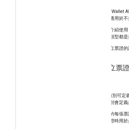
設定發卡機構帳戶
取得驗證憑證
Google W
建立第一張票證
類型也適用於不
開發人員 MCP 伺服器
本文將介紹使用 
使用優惠
有票證類型都是
要求驗證
如需建立票證的
票證類別和物件
新增至 Google 錢包
進階用法
1
.
建立票證
測試與上線
用途
要求發布存取權
正式發布前測試
Pass 類別
上市檢查清單
票證類別會定義
程式庫與工具
您核發的每張票
票證建構工具
建立票證時用於
用戶端程式庫