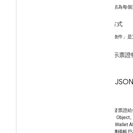
您也必須為每個票
進行方式
「票證物件」是定義的 
顯示票證
3
.
以 JSON
用途
如要核發票證給使用者
Passes O
Google Wa
的發卡機構帳戶