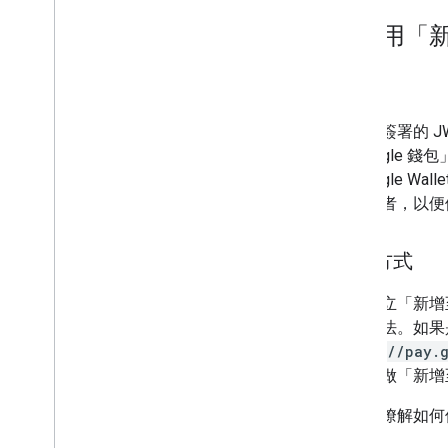
5
.
使用「新
用途
建立已簽署的 J
至 Google
至 Google 
給使用者，以便儲
進行方式
如要建立「新增至 G
鈕的方法。如果
https://pay.
連結當做「新增至
進一步瞭解如何使用「
南