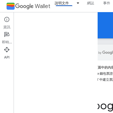
說明文件
網誌
事件
Wallet
Offers
資訊
指南
參考資料
支援
即時通訊
API
簡介
這個頁面中的內
總覽
Google 錢包
基本概念
在 JWT 中建
票證類別和物件
新增至 Google 錢包流程
Goo
開始使用
新手上路指南