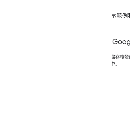
顯示範例
6
.
在 Goo
使用者儲存核發
用程式中。