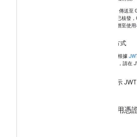
當 JWT 傳送至
果票證已核發，G
票證新增至使用者的
進行方式
JWT 會根據
JW
的 JWT，請在 J
顯示 JWT
4
.
使用憑證
用途