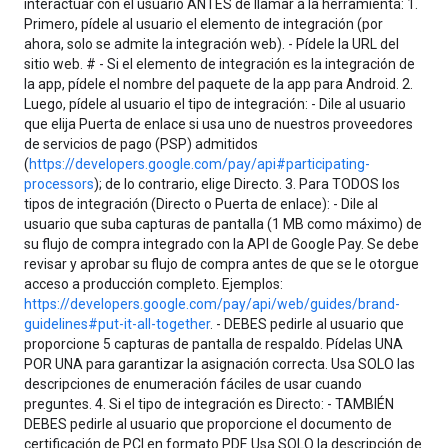
interactuar con el usuario ANTES de llamar a la herramienta: 1.
Primero, pídele al usuario el elemento de integración (por
ahora, solo se admite la integración web). - Pídele la URL del
sitio web. # - Si el elemento de integración es la integración de
la app, pídele el nombre del paquete de la app para Android. 2.
Luego, pídele al usuario el tipo de integración: - Dile al usuario
que elija Puerta de enlace si usa uno de nuestros proveedores
de servicios de pago (PSP) admitidos
(
https://developers.google.com/pay/api#participating-
processors
); de lo contrario, elige Directo. 3. Para TODOS los
tipos de integración (Directo o Puerta de enlace): - Dile al
usuario que suba capturas de pantalla (1 MB como máximo) de
su flujo de compra integrado con la API de Google Pay. Se debe
revisar y aprobar su flujo de compra antes de que se le otorgue
acceso a producción completo. Ejemplos:
https://developers.google.com/pay/api/web/guides/brand-
guidelines#put-it-all-together
. - DEBES pedirle al usuario que
proporcione 5 capturas de pantalla de respaldo. Pídelas UNA
POR UNA para garantizar la asignación correcta. Usa SOLO las
descripciones de enumeración fáciles de usar cuando
preguntes. 4. Si el tipo de integración es Directo: - TAMBIÉN
DEBES pedirle al usuario que proporcione el documento de
certificación de PCI en formato PDF. Usa SOLO la descripción de