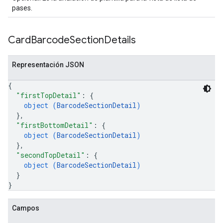
pases.
Card
Barcode
Section
Details
Representación JSON
{
"firstTopDetail"
: 
{
object (
BarcodeSectionDetail
)
}
,
"firstBottomDetail"
: 
{
object (
BarcodeSectionDetail
)
}
,
"secondTopDetail"
: 
{
object (
BarcodeSectionDetail
)
}
}
Campos