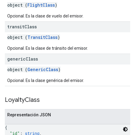
object (
FlightClass
)
Opcional. Es la clase de vuelo del emisor.
transit
Class
object (
TransitClass
)
Opcional. Es la clase de tránsito del emisor.
generic
Class
object (
GenericClass
)
Opcional. Es la clase genérica del emisor.
Loyalty
Class
Representación JSON
{
"id"
: 
string
,