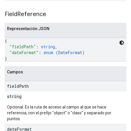
Field
Reference
Representación JSON
{
"fieldPath"
: 
string
,
"dateFormat"
: 
enum (
DateFormat
)
}
Campos
field
Path
string
Opcional. Es la ruta de acceso al campo al que se hace
referencia, con el prefijo "object" o "class" y separado por
puntos.
date
Format