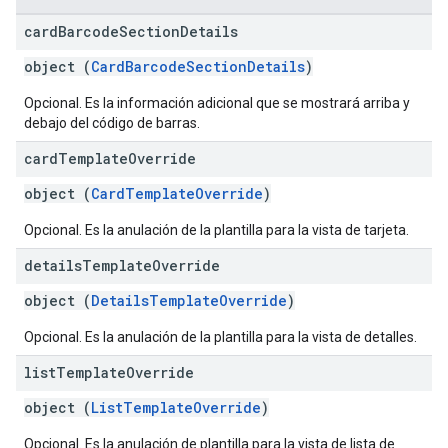
card
Barcode
Section
Details
object (
CardBarcodeSectionDetails
)
Opcional. Es la información adicional que se mostrará arriba y
debajo del código de barras.
card
Template
Override
object (
CardTemplateOverride
)
Opcional. Es la anulación de la plantilla para la vista de tarjeta.
details
Template
Override
object (
DetailsTemplateOverride
)
Opcional. Es la anulación de la plantilla para la vista de detalles.
list
Template
Override
object (
ListTemplateOverride
)
Opcional. Es la anulación de plantilla para la vista de lista de