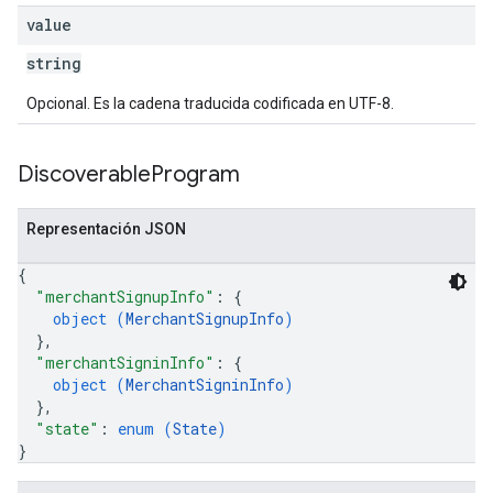
value
string
Opcional. Es la cadena traducida codificada en UTF-8.
Discoverable
Program
Representación JSON
{
"merchantSignupInfo"
: 
{
object (
MerchantSignupInfo
)
}
,
"merchantSigninInfo"
: 
{
object (
MerchantSigninInfo
)
}
,
"state"
: 
enum (
State
)
}