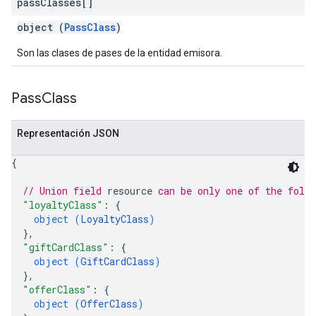
pass
Classes[]
object (
PassClass
)
Son las clases de pases de la entidad emisora.
Pass
Class
Representación JSON
{
// Union field 
resource
 can be only one of the foll
"loyaltyClass"
: 
{
object (
LoyaltyClass
)
}
,
"giftCardClass"
: 
{
object (
GiftCardClass
)
}
,
"offerClass"
: 
{
object (
OfferClass
)