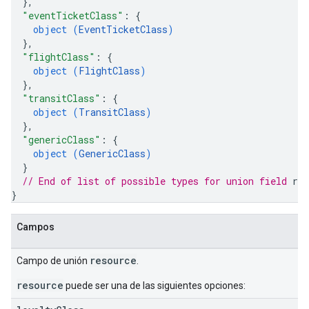
}
,
"eventTicketClass"
: 
{
object (
EventTicketClass
)
}
,
"flightClass"
: 
{
object (
FlightClass
)
}
,
"transitClass"
: 
{
object (
TransitClass
)
}
,
"genericClass"
: 
{
object (
GenericClass
)
}
// End of list of possible types for union field 
res
}
Campos
resource
Campo de unión
.
resource
puede ser una de las siguientes opciones: