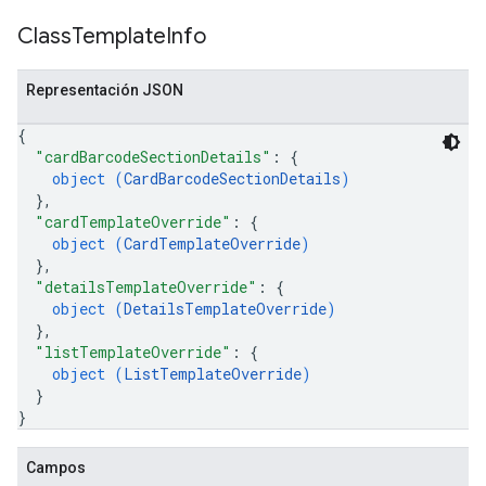
Class
Template
Info
Representación JSON
{
"cardBarcodeSectionDetails"
: 
{
object (
CardBarcodeSectionDetails
)
}
,
"cardTemplateOverride"
: 
{
object (
CardTemplateOverride
)
}
,
"detailsTemplateOverride"
: 
{
object (
DetailsTemplateOverride
)
}
,
"listTemplateOverride"
: 
{
object (
ListTemplateOverride
)
}
}
Campos