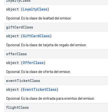
loyalty
Class
object (
LoyaltyClass
)
Opcional. Es la clase de lealtad del emisor.
gift
Card
Class
object (
GiftCardClass
)
Opcional. Es la clase de tarjeta de regalo del emisor.
offer
Class
object (
OfferClass
)
Opcional. Es la clase de oferta del emisor.
event
Ticket
Class
object (
EventTicketClass
)
Opcional. Es la clase de entrada para eventos del emisor.
flight
Class