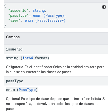
{
"issuerId"
: 
string
,
"passType"
: 
enum (
PassType
)
,
"view"
: 
enum (
PassClassView
)
}
Campos
issuer
Id
string (
int64
format)
Obligatorio. Es el identificador único de la entidad emisora para
la que se enumerarán las clases de pases.
pass
Type
enum (
PassType
)
Opcional. Es el tipo de clase de pase que se incluirá en la lista. Si
no se especifica, se devolverán todos los tipos de clases de
pases.