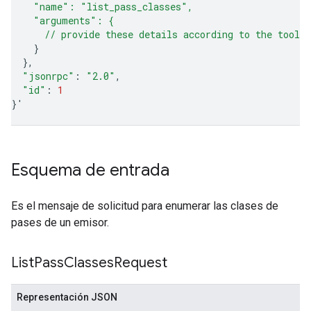
    "name": "list_pass_classes",
    "arguments": {
      // provide these details according to the tool'
}
}
"jsonrpc"
:
"2.0"
"id"
:
1
}
'
Esquema de entrada
Es el mensaje de solicitud para enumerar las clases de
pases de un emisor.
List
Pass
Classes
Request
Representación JSON