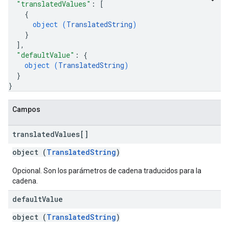
"translatedValues"
: 
[
{
object (
TranslatedString
)
}
]
,
"defaultValue"
: 
{
object (
TranslatedString
)
}
}
Campos
translated
Values[]
object (
TranslatedString
)
Opcional. Son los parámetros de cadena traducidos para la
cadena.
default
Value
object (
TranslatedString
)