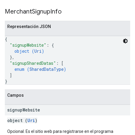
Merchant
Signup
Info
Representación JSON
{
"signupWebsite"
: 
{
object (
Uri
)
}
,
"signupSharedDatas"
: 
[
enum (
SharedDataType
)
]
}
Campos
signup
Website
object (
Uri
)
Opcional. Es el sitio web para registrarse en el programa