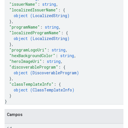
"issuerName"
: 
string
,
"localizedIssuerName"
: 
{
object (
LocalizedString
)
}
,
"programName"
: 
string
,
"localizedProgramName"
: 
{
object (
LocalizedString
)
}
,
"programLogoUri"
: 
string
,
"hexBackgroundColor"
: 
string
,
"heroImageUri"
: 
string
,
"discoverableProgram"
: 
{
object (
DiscoverableProgram
)
}
,
"classTemplateInfo"
: 
{
object (
ClassTemplateInfo
)
}
}
Campos