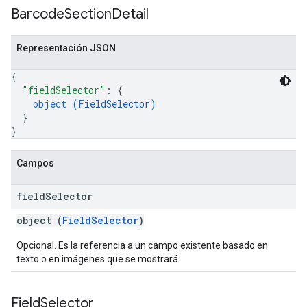
Barcode
Section
Detail
Representación JSON
{
"fieldSelector"
: 
{
object (
FieldSelector
)
}
}
Campos
field
Selector
object (
FieldSelector
)
Opcional. Es la referencia a un campo existente basado en
texto o en imágenes que se mostrará.
Field
Selector