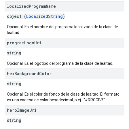
localized
Program
Name
object (
LocalizedString
)
Opcional. Es el nombre del programa localizado de la clase de
lealtad.
program
Logo
Uri
string
Opcional. Es el logotipo del programa de la clase de lealtad.
hex
Background
Color
string
Opcional. Es el color de fondo de la clase de lealtad. El formato
es una cadena de color hexadecimal, p.ej., "#RRGGBB".
hero
Image
Uri
string