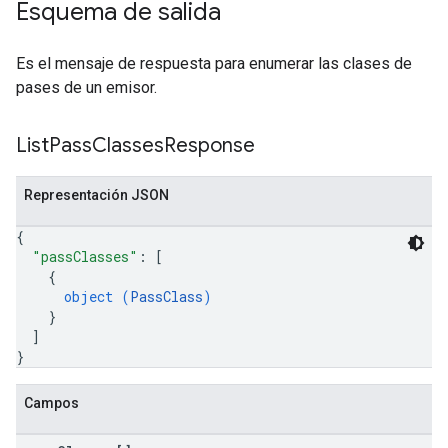
Esquema de salida
Es el mensaje de respuesta para enumerar las clases de
pases de un emisor.
List
Pass
Classes
Response
Representación JSON
{
"passClasses"
: 
[
{
object (
PassClass
)
}
]
}
Campos