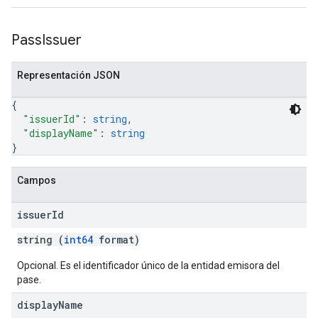
Pass
Issuer
Representación JSON
{
"issuerId"
: 
string
,
"displayName"
: 
string
}
Campos
issuer
Id
string (
int64
format)
Opcional. Es el identificador único de la entidad emisora del
pase.
display
Name