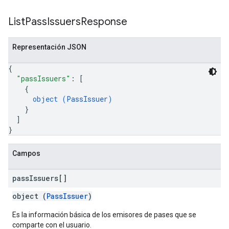
List
Pass
Issuers
Response
Representación JSON
{
"passIssuers"
: 
[
{
object (
PassIssuer
)
}
]
}
Campos
pass
Issuers[]
object (
PassIssuer
)
Es la información básica de los emisores de pases que se
comparte con el usuario.