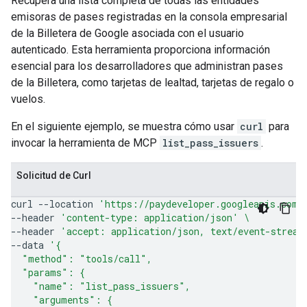
Recupera una lista completa de todas las entidades
emisoras de pases registradas en la consola empresarial
de la Billetera de Google asociada con el usuario
autenticado. Esta herramienta proporciona información
esencial para los desarrolladores que administran pases
de la Billetera, como tarjetas de lealtad, tarjetas de regalo o
vuelos.
En el siguiente ejemplo, se muestra cómo usar
curl
para
invocar la herramienta de MCP
list_pass_issuers
.
Solicitud de Curl
curl
--location
'https://paydeveloper.googleapis.com/
--header
'content-type: application/json'
\
--header
'accept: application/json, text/event-stream
--data
'{
  "method": "tools/call",
  "params": {
    "name": "list_pass_issuers",
    "arguments": {