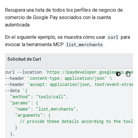
Recupera una lista de todos los perfiles de negocio de
comercio de Google Pay asociados con la cuenta
autenticada.
En el siguiente ejemplo, se muestra cómo usar
curl
para
invocar la herramienta MCP
list_merchants
.
Solicitud de Curl
curl
--location
'https://paydeveloper.googleapis.com/
--header
'content-type: application/json'
\
--header
'accept: application/json, text/event-stream
--data
'{
  "method": "tools/call",
  "params": {
    "name": "list_merchants",
    "arguments": {
      // provide these details according to the tool'
}
}