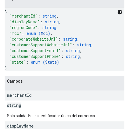
{
"merchantId"
: 
string
,
"displayName"
: 
string
,
"regionCode"
: 
string
,
"mcc"
: 
enum (
Mcc
)
,
"corporateWebsiteUrl"
: 
string
,
"customerSupportWebsiteUrl"
: 
string
,
"customerSupportEmail"
: 
string
,
"customerSupportPhone"
: 
string
,
"state"
: 
enum (
State
)
}
Campos
merchant
Id
string
Solo salida. Es el identificador único del comercio.
display
Name