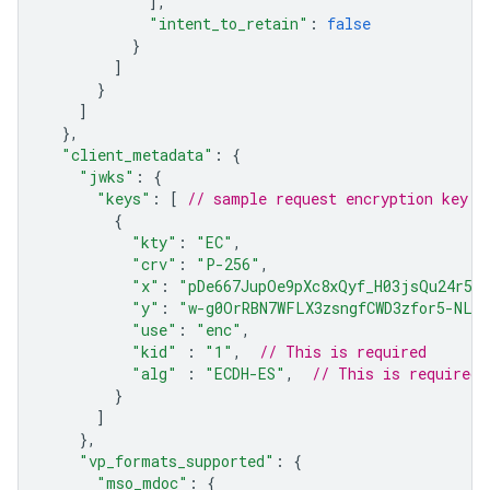
],
"intent_to_retain"
:
false
}
]
}
]
},
"client_metadata"
:
{
"jwks"
:
{
"keys"
:
[
// sample request encryption key
{
"kty"
:
"EC"
,
"crv"
:
"P-256"
,
"x"
:
"pDe667JupOe9pXc8xQyf_H03jsQu24r5qX
"y"
:
"w-g0OrRBN7WFLX3zsngfCWD3zfor5-NLH
"use"
:
"enc"
,
"kid"
:
"1"
,
// This is required
"alg"
:
"ECDH-ES"
,
// This is required
}
]
},
"vp_formats_supported"
:
{
"mso_mdoc"
:
{