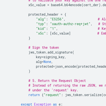
# to validate your key against the one r
x5c_value
=
base64
.
b64encode
(
cert_der
)
.
d
protected_header
=
{
"alg"
:
"ES256"
,
# Al
"typ"
:
"oauth-authz-req+jwt"
,
# St
"kid"
:
"1"
,
# Ke
"x5c"
:
[
x5c_value
]
# Em
}
# Sign the token
jws_token
.
add_signature
(
key
=
signing_key
,
alg
=
None
,
protected
=
json_encode
(
protected_head
)
# 5. Return the Request Object
# Instead of returning the raw JSON, we 
# under the 'request' key.
return
{
"request"
:
jws_token
.
serialize
(
c
except
Exception
as
e
: