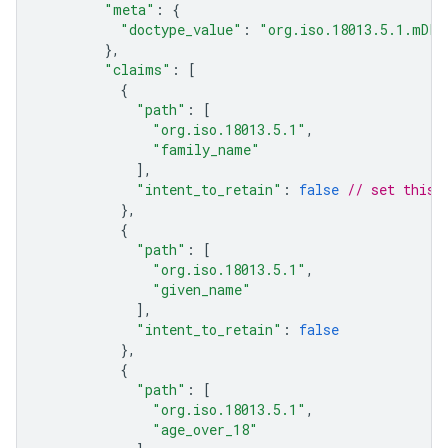
"meta"
:
{
"doctype_value"
:
"org.iso.18013.5.1.mDL"
},
"claims"
:
[
{
"path"
:
[
"org.iso.18013.5.1"
,
"family_name"
],
"intent_to_retain"
:
false
// set this 
},
{
"path"
:
[
"org.iso.18013.5.1"
,
"given_name"
],
"intent_to_retain"
:
false
},
{
"path"
:
[
"org.iso.18013.5.1"
,
"age_over_18"