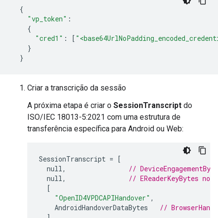
{
"vp_token"
:
{
"cred1"
:
[
"<base64UrlNoPadding_encoded_credent
}
}
Criar a transcrição da sessão
A próxima etapa é criar o
SessionTranscript
do
ISO/IEC 18013-5:2021 com uma estrutura de
transferência específica para Android ou Web:
SessionTranscript
=
[
null
,
// DeviceEngagementByt
null
,
// EReaderKeyBytes not 
[
"OpenID4VPDCAPIHandover"
,
AndroidHandoverDataBytes
// BrowserHando
]