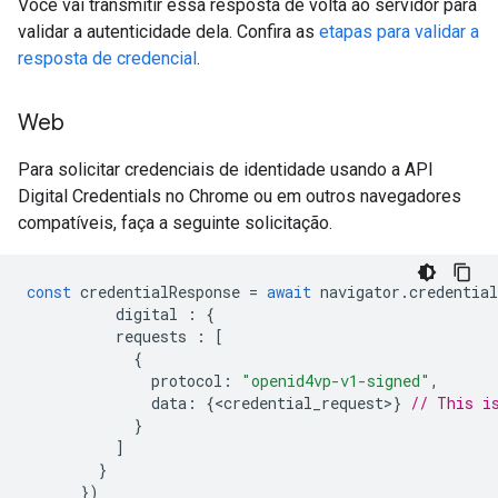
Você vai transmitir essa resposta de volta ao servidor para
validar a autenticidade dela. Confira as
etapas para validar a
resposta de credencial
.
Web
Para solicitar credenciais de identidade usando a API
Digital Credentials no Chrome ou em outros navegadores
compatíveis, faça a seguinte solicitação.
const
credentialResponse
=
await
navigator
.
credential
digital
:
{
requests
:
[
{
protocol
:
"openid4vp-v1-signed"
,
data
:
{
<
credential_request
>
}
// This i
}
]
}
})