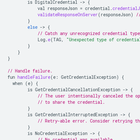
is
DigitalCredential
-
>
{
val
responseJson
=
credential
.
credentialJ
validateResponseOnServer
(
responseJson
)
/
}
else
-
>
{
// Catch any unrecognized credential type
Log
.
e
(
TAG
,
"Unexpected type of credentia
}
}
}
// Handle failure.
fun
handleFailure
(
e
:
GetCredentialException
)
{
when
(
e
)
{
is
GetCredentialCancellationException
-
>
{
// The user intentionally canceled the o
// to share the credential.
}
is
GetCredentialInterruptedException
-
>
{
// Retry-able error. Consider retrying th
}
is
NoCredentialException
-
>
{
// No credential was available.