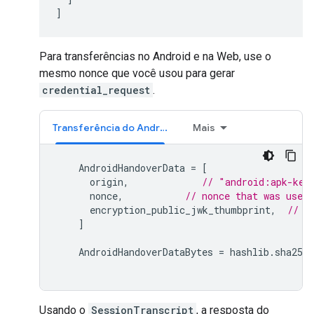
]
Para transferências no Android e na Web, use o
mesmo nonce que você usou para gerar
credential_request
.
Transferência do Android
Mais
AndroidHandoverData
=
[
origin
,
// "android:apk-key
nonce
,
// nonce that was used 
encryption_public_jwk_thumbprint
,
// E
]
AndroidHandoverDataBytes
=
hashlib
.
sha256
Usando o
SessionTranscript
, a resposta do