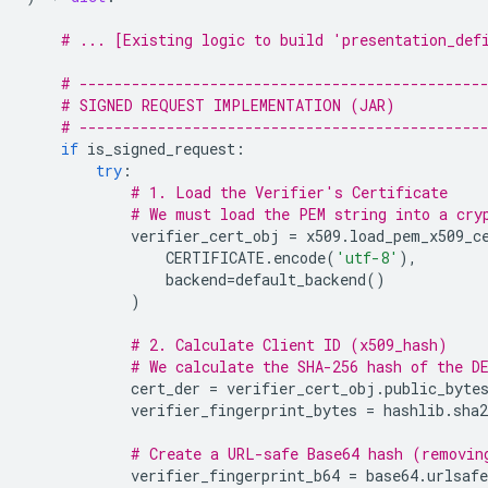
# ... [Existing logic to build 'presentation_def
# ----------------------------------------------
# SIGNED REQUEST IMPLEMENTATION (JAR)
# ----------------------------------------------
if
is_signed_request
:
try
:
# 1. Load the Verifier's Certificate
# We must load the PEM string into a cry
verifier_cert_obj
=
x509
.
load_pem_x509_c
CERTIFICATE
.
encode
(
'utf-8'
),
backend
=
default_backend
()
)
# 2. Calculate Client ID (x509_hash)
# We calculate the SHA-256 hash of the D
cert_der
=
verifier_cert_obj
.
public_byte
verifier_fingerprint_bytes
=
hashlib
.
sha2
# Create a URL-safe Base64 hash (removin
verifier_fingerprint_b64
=
base64
.
urlsafe