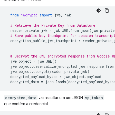
from
jwcrypto
import
jwe
,
jwk
# Retrieve the Private Key from Datastore
reader_private_jwk
=
jwk
.
JWK
.
from_json
(
jwe_private
# Save public key thumbprint for session transcrip
encryption_public_jwk_thumbprint
=
reader_private_
# Decrypt the JWE encrypted response from Google W
jwe_object
=
jwe
.
JWE
()
jwe_object
.
deserialize
(
encrypted_jwe_response_from
jwe_object
.
decrypt
(
reader_private_jwk
)
decrypted_payload_bytes
=
jwe_object
.
payload
decrypted_data
=
json
.
loads
(
decrypted_payload_byte
decrypted_data
vai resultar em um JSON
vp_token
que contém a credencial