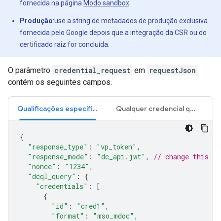
fornecida na página
Modo sandbox
.
Produção
:use a string de metadados de produção exclusiva
fornecida pelo Google depois que a integração da CSR ou do
certificado raiz for concluída.
O parâmetro
credential_request
em
requestJson
contém os seguintes campos.
Qualificações específicas
Qualquer credencial qualificada
{
"response_type"
:
"vp_token"
,
"response_mode"
:
"dc_api.jwt"
,
// change this to
"nonce"
:
"1234"
,
"dcql_query"
:
{
"credentials"
:
[
{
"id"
:
"cred1"
,
"format"
:
"mso_mdoc"
,