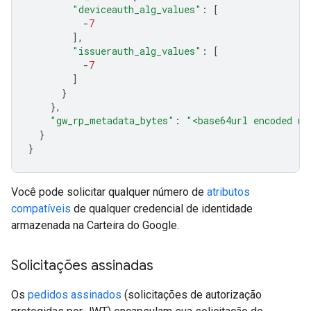
"deviceauth_alg_values"
:
[
-
7
],
"issuerauth_alg_values"
:
[
-
7
]
}
},
"gw_rp_metadata_bytes"
:
"<base64url encoded me
}
}
Você pode solicitar qualquer número de
atributos
compatíveis
de qualquer credencial de identidade
armazenada na Carteira do Google.
Solicitações assinadas
Os
pedidos assinados
(solicitações de autorização