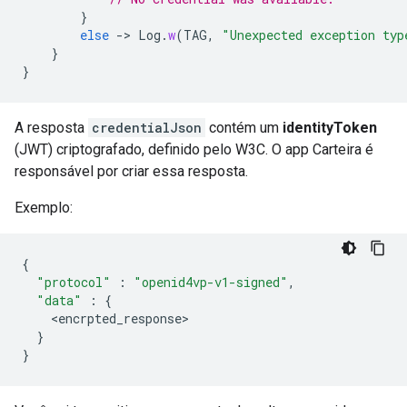
}
else
-
>
Log
.
w
(
TAG
,
"Unexpected exception typ
}
}
A resposta
credentialJson
contém um
identityToken
(JWT) criptografado, definido pelo W3C. O app Carteira é
responsável por criar essa resposta.
Exemplo:
{
"protocol"
:
"openid4vp-v1-signed"
,
"data"
:
{
<
encrpted_response
}
}