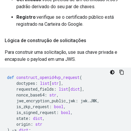
padrão derivado do seu par de chaves.
Registro
:verifique se o certificado público está
registrado na Carteira do Google.
Lógica de construção de solicitações
Para construir uma solicitação, use sua chave privada e
encapsule o payload em uma JWS.
def
construct_openid4vp_request
(
doctypes
:
list
[
str
],
requested_fields
:
list
[
dict
],
nonce_base64
:
str
,
jwe_encryption_public_jwk
:
jwk
.
JWK
,
is_zkp_request
:
bool
,
is_signed_request
:
bool
,
state
:
dict
,
origin
:
str
)
-
> 
dict
: