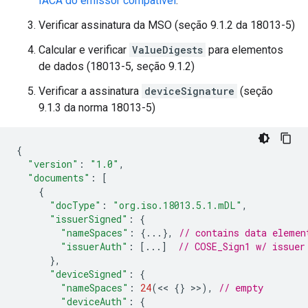
IACA do emissor compatível
.
Verificar assinatura da MSO (seção 9.1.2 da 18013-5)
Calcular e verificar
ValueDigests
para elementos
de dados (18013-5, seção 9.1.2)
Verificar a assinatura
deviceSignature
(seção
9.1.3 da norma 18013-5)
{
"version"
:
"1.0"
,
"documents"
:
[
{
"docType"
:
"org.iso.18013.5.1.mDL"
,
"issuerSigned"
:
{
"nameSpaces"
:
{...},
// contains data elemen
"issuerAuth"
:
[...]
// COSE_Sign1 w/ issuer
},
"deviceSigned"
:
{
"nameSpaces"
:
24
(
<<
{}
>>
),
// empty
"deviceAuth"
:
{