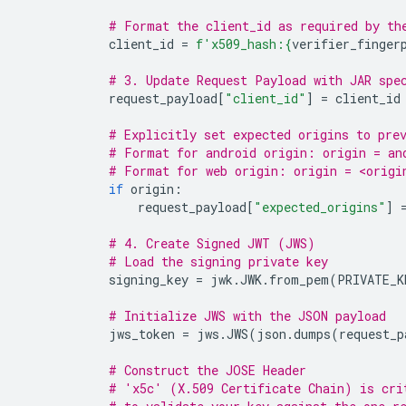
# Format the client_id as required by th
client_id
=
f
'x509_hash:
{
verifier_finger
# 3. Update Request Payload with JAR spe
request_payload
[
"client_id"
]
=
client_id
# Explicitly set expected origins to pre
# Format for android origin: origin = an
# Format for web origin: origin = <origi
if
origin
:
request_payload
[
"expected_origins"
]
# 4. Create Signed JWT (JWS)
# Load the signing private key
signing_key
=
jwk
.
JWK
.
from_pem
(
PRIVATE_K
# Initialize JWS with the JSON payload
jws_token
=
jws
.
JWS
(
json
.
dumps
(
request_p
# Construct the JOSE Header
# 'x5c' (X.509 Certificate Chain) is cri