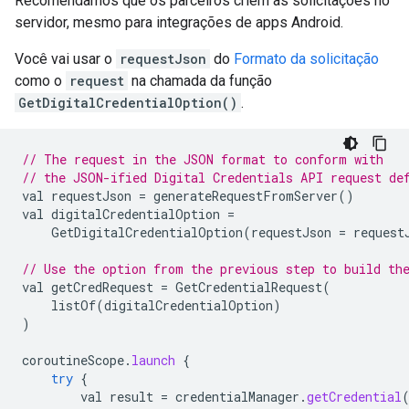
Recomendamos que os parceiros criem as solicitações no
servidor, mesmo para integrações de apps Android.
Você vai usar o
requestJson
do
Formato da solicitação
como o
request
na chamada da função
GetDigitalCredentialOption()
.
// The request in the JSON format to conform with
// the JSON-ified Digital Credentials API request de
val
requestJson
=
generateRequestFromServer
()
val
digitalCredentialOption
=
GetDigitalCredentialOption
(
requestJson
=
request
// Use the option from the previous step to build th
val
getCredRequest
=
GetCredentialRequest
(
listOf
(
digitalCredentialOption
)
)
coroutineScope
.
launch
{
try
{
val
result
=
credentialManager
.
getCredential