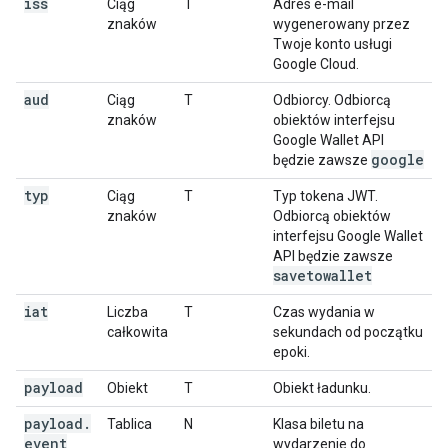
iss
Ciąg
T
Adres e-mail
znaków
wygenerowany przez
Twoje konto usługi
Google Cloud.
aud
Ciąg
T
Odbiorcy. Odbiorcą
znaków
obiektów interfejsu
Google Wallet API
google
będzie zawsze
typ
Ciąg
T
Typ tokena JWT.
znaków
Odbiorcą obiektów
interfejsu Google Wallet
API będzie zawsze
savetowallet
iat
Liczba
T
Czas wydania w
całkowita
sekundach od początku
epoki.
payload
Obiekt
T
Obiekt ładunku.
payload
.
Tablica
N
Klasa biletu na
event
wydarzenie do