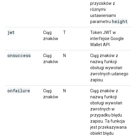
przycisków z
różnymi
ustawieniami
height
parametru
.
jwt
Ciąg
T
Token JWT w
znaków
interfejsie Google
Wallet API.
onsuccess
Ciąg
N
Ciąg znaków z
znaków
nazwą funkcji
obsługi wywołań
zwrotnych udanego
zapisu.
onfailure
Ciąg
N
Ciąg znaków z
znaków
nazwą funkcji
obsługi wywołań
zwrotnych w
przypadku błędu
zapisu. Ta funkcja
jest przekazywana
obiekt błędu