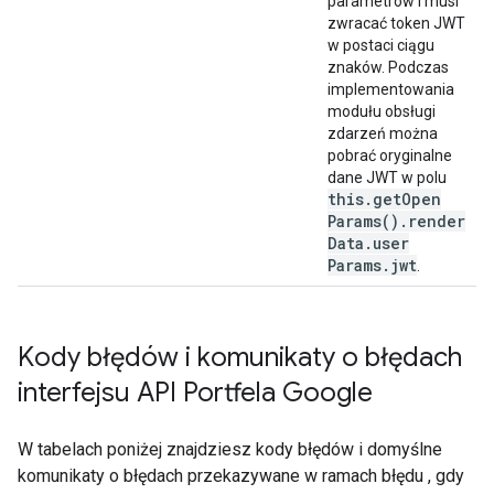
parametrów i musi
zwracać token JWT
w postaci ciągu
znaków. Podczas
implementowania
modułu obsługi
zdarzeń można
pobrać oryginalne
dane JWT w polu
this
.
get
Open
Params(
)
.
render
Data
.
user
Params
.
jwt
.
Kody błędów i komunikaty o błędach
interfejsu API Portfela Google
W tabelach poniżej znajdziesz kody błędów i domyślne
komunikaty o błędach przekazywane w ramach błędu , gdy