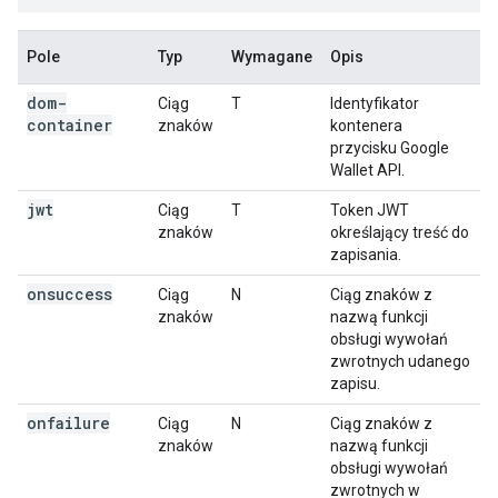
Pole
Typ
Wymagane
Opis
dom-
Ciąg
T
Identyfikator
container
znaków
kontenera
przycisku Google
Wallet API.
jwt
Ciąg
T
Token JWT
znaków
określający treść do
zapisania.
onsuccess
Ciąg
N
Ciąg znaków z
znaków
nazwą funkcji
obsługi wywołań
zwrotnych udanego
zapisu.
onfailure
Ciąg
N
Ciąg znaków z
znaków
nazwą funkcji
obsługi wywołań
zwrotnych w