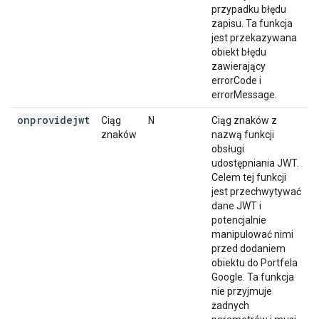
przypadku błędu
zapisu. Ta funkcja
jest przekazywana
obiekt błędu
zawierający
errorCode i
errorMessage.
onprovidejwt
Ciąg
N
Ciąg znaków z
znaków
nazwą funkcji
obsługi
udostępniania JWT.
Celem tej funkcji
jest przechwytywać
dane JWT i
potencjalnie
manipulować nimi
przed dodaniem
obiektu do Portfela
Google. Ta funkcja
nie przyjmuje
żadnych