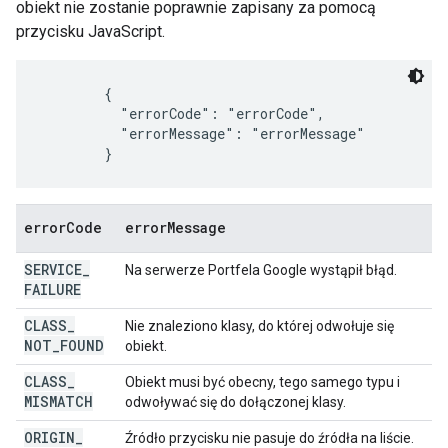
obiekt nie zostanie poprawnie zapisany za pomocą
przycisku JavaScript.
        {

          "errorCode": "errorCode",

          "errorMessage": "errorMessage"

        }
error
Code
error
Message
SERVICE
_
Na serwerze Portfela Google wystąpił błąd.
FAILURE
CLASS
_
Nie znaleziono klasy, do której odwołuje się
NOT
_
FOUND
obiekt.
CLASS
_
Obiekt musi być obecny, tego samego typu i
MISMATCH
odwoływać się do dołączonej klasy.
ORIGIN
_
Źródło przycisku nie pasuje do źródła na liście.