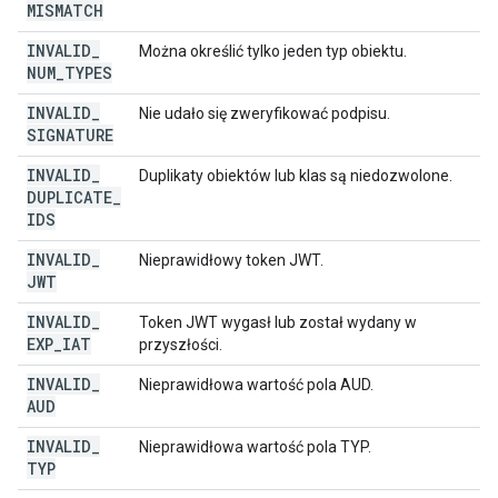
MISMATCH
INVALID
_
Można określić tylko jeden typ obiektu.
NUM
_
TYPES
INVALID
_
Nie udało się zweryfikować podpisu.
SIGNATURE
INVALID
_
Duplikaty obiektów lub klas są niedozwolone.
DUPLICATE
_
IDS
INVALID
_
Nieprawidłowy token JWT.
JWT
INVALID
_
Token JWT wygasł lub został wydany w
EXP
_
IAT
przyszłości.
INVALID
_
Nieprawidłowa wartość pola AUD.
AUD
INVALID
_
Nieprawidłowa wartość pola TYP.
TYP