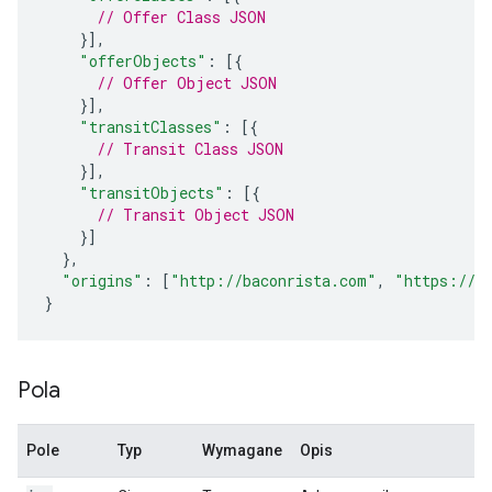
// Offer Class JSON
}],
"offerObjects"
:
[{
// Offer Object JSON
}],
"transitClasses"
:
[{
// Transit Class JSON
}],
"transitObjects"
:
[{
// Transit Object JSON
}]
},
"origins"
:
[
"http://baconrista.com"
,
"https://b
}
Pola
Pole
Typ
Wymagane
Opis