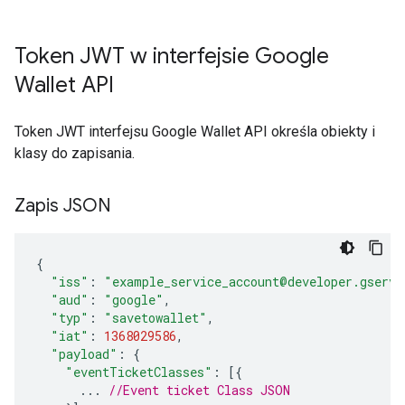
Token JWT w interfejsie Google
Wallet API
Token JWT interfejsu Google Wallet API określa obiekty i
klasy do zapisania.
Zapis JSON
{
"iss"
:
"example_service_account@developer.gservi
"aud"
:
"google"
,
"typ"
:
"savetowallet"
,
"iat"
:
1368029586
,
"payload"
:
{
"eventTicketClasses"
:
[{
...
//Event ticket Class JSON