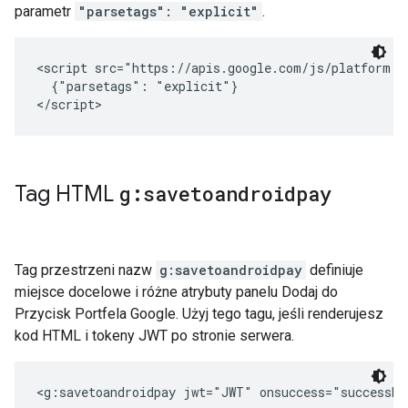
parametr
"parsetags": "explicit"
.
<script src="https://apis.google.com/js/platform.j
  {"parsetags": "explicit"}

</script>
Tag HTML
g:savetoandroidpay
Tag przestrzeni nazw
g:savetoandroidpay
definiuje
miejsce docelowe i różne atrybuty panelu Dodaj do
Przycisk Portfela Google. Użyj tego tagu, jeśli renderujesz
kod HTML i tokeny JWT po stronie serwera.
<g:savetoandroidpay jwt="JWT" onsuccess="successHa