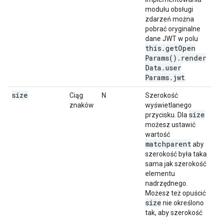
modułu obsługi
zdarzeń można
pobrać oryginalne
dane JWT w polu
this
.
get
Open
Params(
)
.
render
Data
.
user
Params
.
jwt
.
size
Ciąg
N
Szerokość
znaków
wyświetlanego
size
przycisku. Dla
możesz ustawić
wartość
matchparent
aby
szerokość była taka
sama jak szerokość
elementu
nadrzędnego.
Możesz też opuścić
size
nie określono
tak, aby szerokość