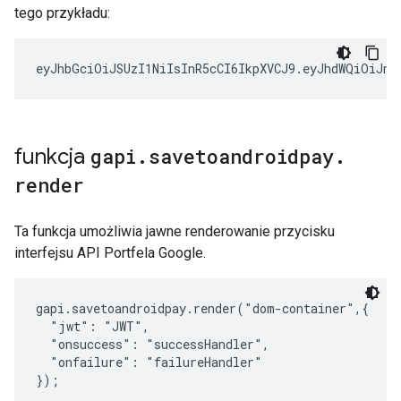
tego przykładu:
eyJhbGciOiJSUzI1NiIsInR5cCI6IkpXVCJ9
.
eyJhdWQiOiJnb
funkcja
gapi
.
savetoandroidpay
.
render
Ta funkcja umożliwia jawne renderowanie przycisku
interfejsu API Portfela Google.
gapi.savetoandroidpay.render("dom-container",{

  "jwt": "JWT",

  "onsuccess": "successHandler",

  "onfailure": "failureHandler"

});