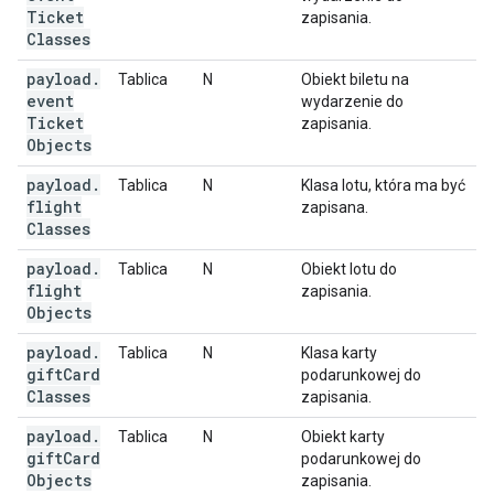
Ticket
zapisania.
Classes
payload
.
Tablica
N
Obiekt biletu na
event
wydarzenie do
Ticket
zapisania.
Objects
payload
.
Tablica
N
Klasa lotu, która ma być
flight
zapisana.
Classes
payload
.
Tablica
N
Obiekt lotu do
flight
zapisania.
Objects
payload
.
Tablica
N
Klasa karty
gift
Card
podarunkowej do
Classes
zapisania.
payload
.
Tablica
N
Obiekt karty
gift
Card
podarunkowej do
Objects
zapisania.