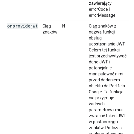
zawierający
errorCode i
errorMessage.
onprovidejwt
Ciąg
N
Ciąg znaków z
znaków
nazwą funkcji
obsługi
udostępniania JWT.
Celem tej funkcji
jest przechwytywać
dane JWT i
potencjalnie
manipulować nimi
przed dodaniem
obiektu do Portfela
Google. Ta funkcja
nie przyjmuje
żadnych
parametrów i musi
zwracać token JWT
w postaci ciągu
znaków. Podczas
implementowania