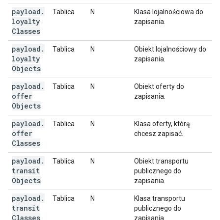
payload
.
Tablica
N
Klasa lojalnościowa do
loyalty
zapisania.
Classes
payload
.
Tablica
N
Obiekt lojalnościowy do
loyalty
zapisania.
Objects
payload
.
Tablica
N
Obiekt oferty do
offer
zapisania.
Objects
payload
.
Tablica
N
Klasa oferty, którą
offer
chcesz zapisać.
Classes
payload
.
Tablica
N
Obiekt transportu
transit
publicznego do
Objects
zapisania.
payload
.
Tablica
N
Klasa transportu
transit
publicznego do
Classes
zapisania.