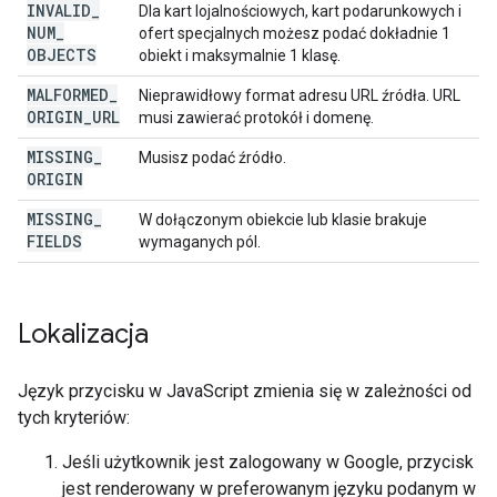
INVALID
_
Dla kart lojalnościowych, kart podarunkowych i
NUM
_
ofert specjalnych możesz podać dokładnie 1
OBJECTS
obiekt i maksymalnie 1 klasę.
MALFORMED
_
Nieprawidłowy format adresu URL źródła. URL
ORIGIN
_
URL
musi zawierać protokół i domenę.
MISSING
_
Musisz podać źródło.
ORIGIN
MISSING
_
W dołączonym obiekcie lub klasie brakuje
FIELDS
wymaganych pól.
Lokalizacja
Język przycisku w JavaScript zmienia się w zależności od
tych kryteriów:
Jeśli użytkownik jest zalogowany w Google, przycisk
jest renderowany w preferowanym języku podanym w