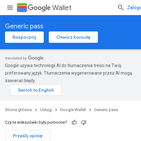
Wallet
Zalogu
Generic pass
Rozpocznij
Otwórz konsolę
Google używa technologii AI do tłumaczenia treści na Twój
preferowany język. Tłumaczenia wygenerowane przez AI mogą
zawierać błędy.
Strona główna
Usługi
Google Wallet
Generic pass
Czy te wskazówki były pomocne?
Prześlij opinię