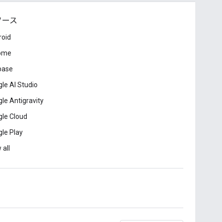
ソース
roid
ome
base
le AI Studio
le Antigravity
le Cloud
le Play
 all