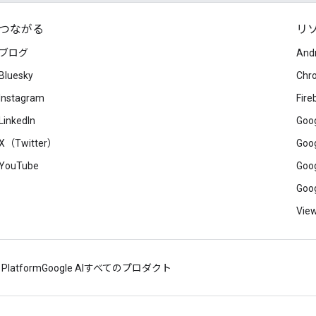
つながる
リ
ブログ
And
Bluesky
Chr
Instagram
Fire
LinkedIn
Goog
X（Twitter）
Goog
YouTube
Goog
Goog
View
 Platform
Google AI
すべてのプロダクト