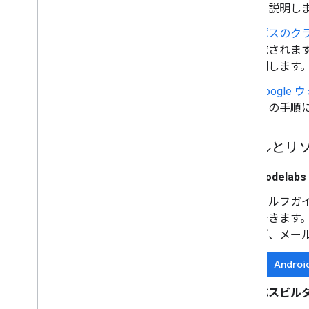
て説明し
パスのク
成されま
明します
Googl
ての手順
ツールとリ
Codelabs
セルフガイ
できます。開
ブ、メール
Androi
パスビル