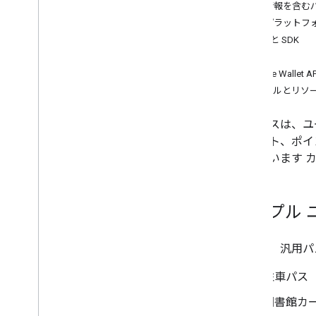
発行者アカウントを設定する
機密情報を含む
認証情報を取得する
対応プラットフ
最初のパスを作成する
API と SDK
Developer MCP サーバー
要件
Google Walle
汎用パスの操作
ツールとリソ
認証のリクエスト
クラスとオブジェクトを渡す
汎用パスは、ユ
Google ウォレットに追加
チケット、ポイ
高度な使用方法
図しています 
テストとライブ配信を開始
公開アクセスのリクエスト
サンプル 
リリース前テスト
リリース チェックリスト
以下は、汎用パス
図書館、ツール
駐車パス
パスビルダー
図書館カ
クライアント ライブラリ