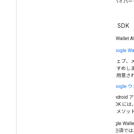
など、ハイパー
す。
API と SDK
Google Wal
Google Wa
ウェブ、メ
すすめし
が用意さ
Google 
Androi
SDK に
なメソッ
注: Google W
ことは必須ではあ