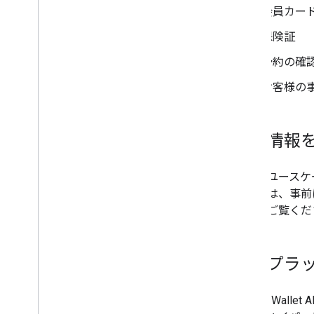
Codelab
会員カー
サンプルアプリ
保険証
リソース
予約の確
リリースノート
お客様の
エラーコード
よくある質問
ブランド ガイドライン
機密情報
パフォーマンス向上のヒント
利用規定
利用規約
パスやユースケ
タイプは、事前
ント
をご覧くだ
対応プラ
Google Wa