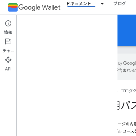
ドキュメント
ブログ
Wallet
Generic pass
情報
ガイド
リファレンス
サポート
チャット
API
は誤りが含まれる
はじめに
概要
ホーム
プロダ
基本的なコンセプト
クラスとオブジェクトを渡す
汎用パ
Google ウォレットへの追加フロー
スタート ガイド
このページの内
オンボーディング ガイド
サンプル ユース