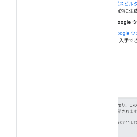
パスビル
動的に生
Google 
Google 
を入手で
特に記載のない限り、こ
ス
により使用許諾されま
最終更新日 2026-07-11 U