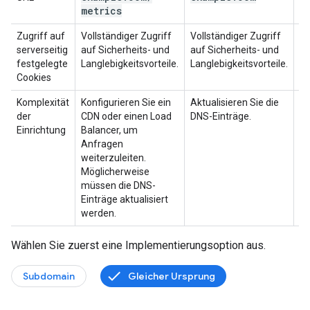
metrics
Zugriff auf
Vollständiger Zugriff
Vollständiger Zugriff
Ke
serverseitig
auf Sicherheits- und
auf Sicherheits- und
Ja
festgelegte
Langlebigkeitsvorteile.
Langlebigkeitsvorteile.
we
Cookies
Komplexität
Konfigurieren Sie ein
Aktualisieren Sie die
Si
der
CDN oder einen Load
DNS-Einträge.
Einrichtung
Balancer, um
Anfragen
weiterzuleiten.
Möglicherweise
müssen die DNS-
Einträge aktualisiert
werden.
Wählen Sie zuerst eine Implementierungsoption aus.
Subdomain
Gleicher Ursprung