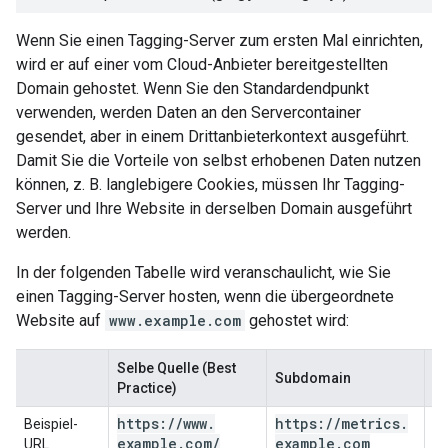
Wenn Sie einen Tagging-Server zum ersten Mal einrichten,
wird er auf einer vom Cloud-Anbieter bereitgestellten
Domain gehostet. Wenn Sie den Standardendpunkt
verwenden, werden Daten an den Servercontainer
gesendet, aber in einem Drittanbieterkontext ausgeführt.
Damit Sie die Vorteile von selbst erhobenen Daten nutzen
können, z. B. langlebigere Cookies, müssen Ihr Tagging-
Server und Ihre Website in derselben Domain ausgeführt
werden.
In der folgenden Tabelle wird veranschaulicht, wie Sie
einen Tagging-Server hosten, wenn die übergeordnete
Website auf
www.example.com
gehostet wird:
Selbe Quelle (Best
Subdomain
S
Practice)
https:
/
/
www
.
https:
/
/
metrics
.
h
Beispiel-
example
.
com
/
example
.
com
URL