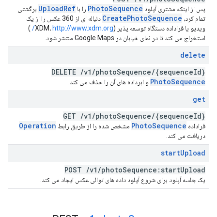
Upload
Ref
Photo
Sequence
پس از اینکه مشتری آپلود
را با
برگشتی
Create
Photo
Sequence
تمام کرد،
دنباله ای از 360 عکس را از یک
ویدیو یا فراداده دستگاه توسعه پذیر (XDM،
http://www.xdm.org/
)
استخراج می کند تا در نمای خیابان در Google Maps منتشر شود.
delete
DELETE
/
v1
/
photo
Sequence
/
{sequence
Id}
Photo
Sequence
و ابرداده های آن را حذف می کند.
get
GET
/
v1
/
photo
Sequence
/
{sequence
Id}
Operation
Photo
Sequence
فراداده
مشخص شده را از طریق رابط
دریافت می کند.
start
Upload
POST
/
v1
/
photo
Sequence:start
Upload
یک جلسه آپلود برای شروع آپلود داده های توالی عکس ایجاد می کند.