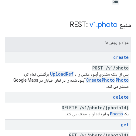
om
منبع REST:
photo
.
v1
مواد و روش ها
create
POST
/
v1
/
photo
Upload
Ref
پس از اینکه مشتری آپلود عکس را با
برگشتی تمام کرد،
Create
Photo
Photo
آپلود شده را در نمای خیابان در Google Maps
منتشر می کند.
delete
DELETE
/
v1
/
photo
/
{photo
Id}
Photo
یک
و ابرداده آن را حذف می کند.
get
GET
/
v1
/
photo
/
{photo
Id}