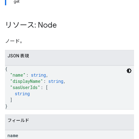
get
リソース: Node
ノード。
JSON 表現
{
"name"
: 
string
,
"displayName"
: 
string
,
"sasUserIds"
: 
[
string
]
}
フィールド
name