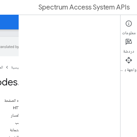
Spectrum Access System APIs
الصفحة الرئيسية
الأدلة
المراجع
الدعم
معلومات
دردشة
نظرة عامة
الصفحة الرئيسية
ال
واجهة برمجة التطبيقات
مرجع REST
odes
.
get
نظرة عامة
موارد REST
على هذه الصفحة
العملاء
طلب HTTP
customerspublishs
مَعلمات المسار
customer
.
publishs
.
devices
نص الطلب
customer
.
devices
نص الاستجابة
العملاء
.
العُقد