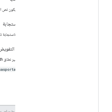
العُقد
.
nodes
.
nodes
يجب أن يكون نص الط
سياسات
الأنواع
نص الاستجابة
طريقة النشر في القائمة
سرد الأجهزة
إذا كانت الاستجابة
List
Nodes
Response
العملية
نطاقات التفويض
السياسة
يجب توفير نطاق OAuth التالي:
مرجع استدعاء إجراء عن بُعد (RPC)
sasportal
إنّ محتوى هذه الصفحة مرخّص 