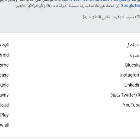
. إنّ Java هي علامة تجارية مسجَّلة لشركة Oracle و/أو شركائها التابعين.
لتواصل
الإصد
لمدوّنة
roid
rome
Bluesk
ebase
Instagra
tudio
LinkedI
Twitter سابقًا)
avity
Cloud
YouTub
 Play
w all