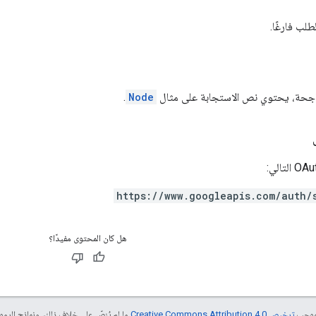
لب فارغًا.
 ناجحة، يحتوي نص الاستجابة على مثال
Node
.
https://www.googleapis.com/auth/
هل كان المحتوى مفيدًا؟
بموجب
ترخيص Creative Commons Attribution 4.0‏
ما لم يُنصّ على خلاف ذلك، ونماذج الر