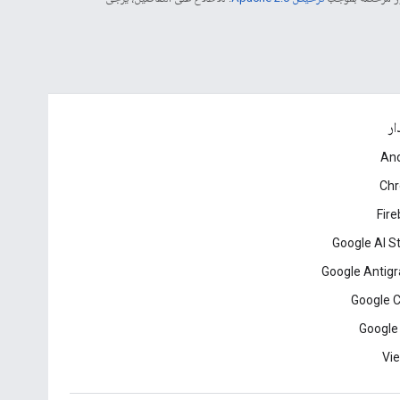
ار
And
Ch
Fir
Google AI S
Google Antigr
Google 
Google
Vie