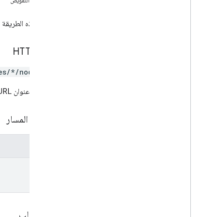
نطاقات التفويض
customer
.
nodes
.
publishs
customer
.
nodes
.
devices
تعرض هذه الطريقة
customer
.
nodes
.
nodes
عمليات النشر
عمليات النشر
.
طلب HTTP
أداة تثبيت
es/*/nodes/*}
عقدة
عقد عمليات النشر
يستخدِم عنوان URL بنية
العُقَد
العُقد
مَعلمات المسار
العُقد
نظرة عامة
إنشاء
المعلمات
حذف
name
قائمة
نقل
رمز تصحيح
عقدة
.
publishs
.
nodes
نص الطلب
العُقد
.
devices
.
nodes