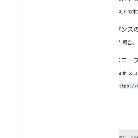
リクエストの本
レスポンス
成功した場合、
承認スコー
次の OAuth 
https://
特に記載のない限り、こ