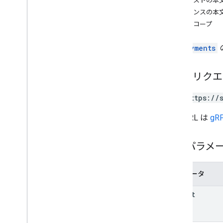
リクエストの本
customers
.
nodes
.
deployments
レスポンスの本
概要
承認スコープ
create
list
deployments
[顧客名]
.
nodes
.
devices
customers
.
nodes
.
nodes
Deployment
HTTP リク
デプロイ
.
デバイス
GET https://
インストーラ
ノード
この URL は
gRP
nodes
.
deployments
nodes
.
deployments
.
devices
パスパラメ
ノード
ノード
.
ノード
nodes
.
nodes
.
deployments
パラメータ
nodes
.
nodes
.
devices
parent
nodes
.
nodes
.
nodes
policies