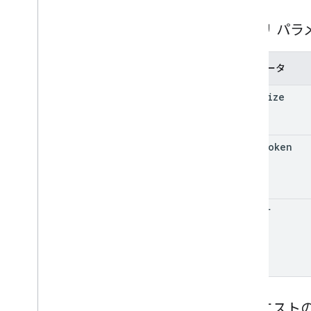
型
List
Deployments
Response
クエリ パラ
List
Devices
Response
List
Nodes
Response
オペレーション
パラメータ
ポリシー
page
Size
RPC リファレンス
page
Token
filter
リクエスト