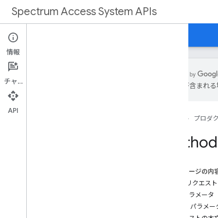
Spectrum Access System APIs
ホーム
ガイド
リファレンス
サポート
情報
チャット
は誤りが含まれる
概要
API
ホーム
プロダ
REST リファレンス
概要
Method
REST リソース
customers
このページの内
[顧客名]
.
deployment
HTTP リクエスト
[顧客名]
.
deployments
.
devices
パスパラメータ
[顧客名]
.
devices
クエリ パラメー
[顧客名]
.
nodes