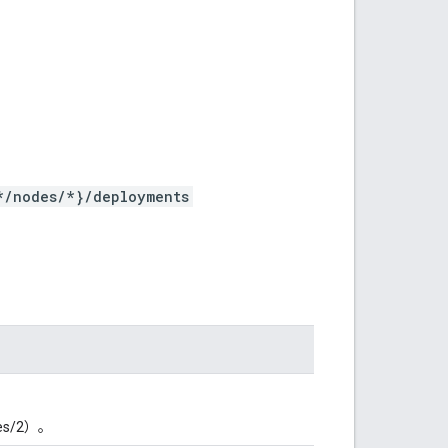
*/nodes/*}/deployments
es/2）。