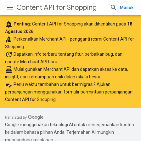
Content API for Shopping
Masuk
add_alert
Penting:
Content API for Shopping akan dihentikan pada
18
Agustus 2026
.
rocket
Perkenalkan
Merchant API
- pengganti resmi Content API for
Shopping.
update
Dapatkan info terbaru
tentang fitur, perbaikan bug, dan
update Merchant API baru.
point_of_sale
Mulai gunakan Merchant API
dan dapatkan akses ke data,
insight, dan kemampuan unik dalam skala besar.
edit_note
Perlu waktu tambahan untuk bermigrasi? Ajukan
perpanjangan menggunakan
formulir permintaan perpanjangan
Content API for Shopping
.
Google menggunakan teknologi AI untuk menerjemahkan konten
ke dalam bahasa pilihan Anda. Terjemahan AI mungkin
mengandung kesalahan.